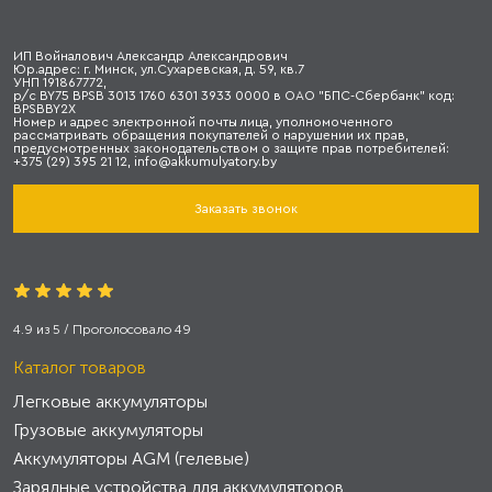
ИП Войналович Александр Александрович
Юр.адрес: г. Минск, ул.Сухаревская, д. 59, кв.7
УНП 191867772,
р/с BY75 BPSB 3013 1760 6301 3933 0000 в ОАО "БПС-Сбербанк" код:
BPSBBY2X
Номер и адрес электронной почты лица, уполномоченного
рассматривать обращения покупателей о нарушении их прав,
предусмотренных законодательством о защите прав потребителей:
+375 (29) 395 21 12, info@akkumulyatory.by
Заказать звонок
4.9
из
5
/ Проголосовало
49
Каталог товаров
Легковые аккумуляторы
Грузовые аккумуляторы
Аккумуляторы AGM (гелевые)
Зарядные устройства для аккумуляторов