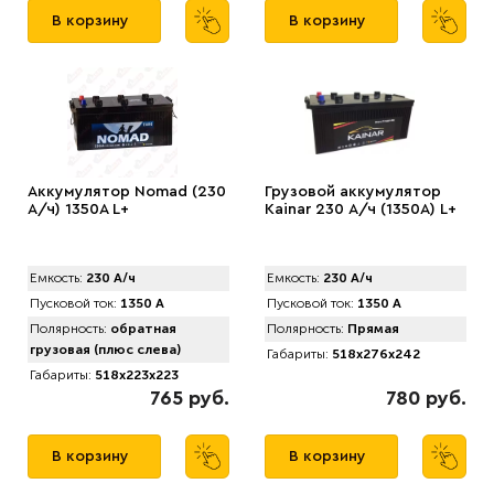
В корзину
В корзину
Аккумулятор Nomad (230
Грузовой аккумулятор
А/ч) 1350A L+
Kainar 230 А/ч (1350A) L+
Емкость:
230 А/ч
Емкость:
230 А/ч
Пусковой ток:
1350 А
Пусковой ток:
1350 А
Полярность:
обратная
Полярность:
Прямая
грузовая (плюс слева)
Габариты:
518x276x242
Габариты:
518x223x223
765 руб.
780 руб.
В корзину
В корзину