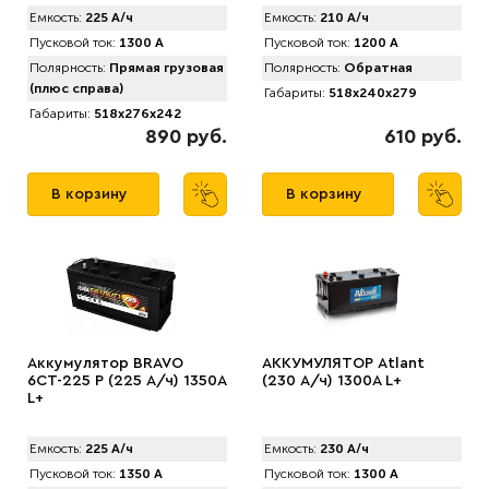
Емкость:
225 А/ч
Емкость:
210 А/ч
Пусковой ток:
1300 А
Пусковой ток:
1200 А
Полярность:
Прямая грузовая
Полярность:
Обратная
(плюс справа)
Габариты:
518x240x279
Габариты:
518x276x242
890 руб.
610 руб.
В корзину
В корзину
Аккумулятор BRAVO
АККУМУЛЯТОР Аtlant
6СТ-225 Р (225 А/ч) 1350A
(230 А/ч) 1300A L+
L+
Емкость:
225 А/ч
Емкость:
230 А/ч
Пусковой ток:
1350 А
Пусковой ток:
1300 А