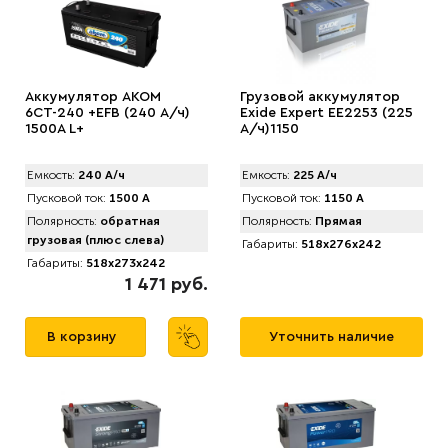
Аккумулятор AKOM
Грузовой аккумулятор
6СТ-240 +EFB (240 А/ч)
Exide Expert EE2253 (225
1500A L+
А/ч)1150
Емкость:
240 А/ч
Емкость:
225 А/ч
Пусковой ток:
1500 А
Пусковой ток:
1150 А
Полярность:
обратная
Полярность:
Прямая
грузовая (плюс слева)
Габариты:
518x276x242
Габариты:
518x273x242
1 471 руб.
В корзину
Уточнить наличие