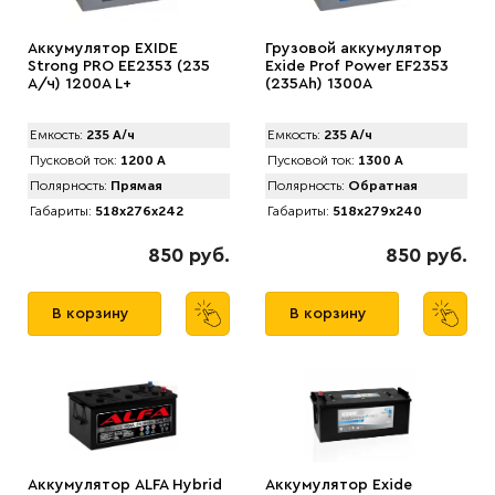
Аккумулятор EXIDE
Грузовой аккумулятор
Strong PRO EE2353 (235
Exide Prof Power EF2353
А/ч) 1200A L+
(235Ah) 1300A
Емкость:
235 А/ч
Емкость:
235 А/ч
Пусковой ток:
1200 А
Пусковой ток:
1300 А
Полярность:
Прямая
Полярность:
Обратная
Габариты:
518x276x242
Габариты:
518x279x240
850 руб.
850 руб.
В корзину
В корзину
Аккумулятор АLFA Hybrid
Аккумулятор Exide