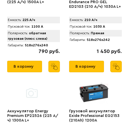
(225 А/ч) 1500A L+
Endurance PRO GEL
ED2103 (210 А/ч) 1030A L+
Емкость:
225 А/ч
Емкость:
210 А/ч
Пусковой ток:
1100 А
Пусковой ток:
1030 А
Полярность:
обратная
Полярность:
Прямая
грузовая (плюс слева)
Габариты:
518x276x242
Габариты:
518x276x240
790 руб.
1 450 руб.
В корзину
В корзину
Аккумулятор Energy
Грузовой аккумулятор
Premium EP22526 (225 А/
Exide Professional EG2153
ч) 1300A L+
(210Ah) 1200A