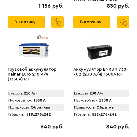
1 156 руб.
830 руб.
В корзину
В корзину
Грузовой аккумулятор
Аккумулятор ENRUN 730-
Kainar Euro 210 А/ч
702 (230 А/ч) 1300A R+
(1350A) R+
Емкость:
210 А/ч
Емкость:
230 А/ч
Пусковой ток:
1350 А
Пусковой ток:
1300 А
Полярность:
Обратная
Полярность:
Обратная
Габариты:
518x276x242
Габариты:
518x276x242
640 руб.
840 руб.