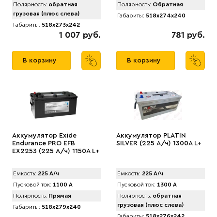
Полярность:
обратная
Полярность:
Обратная
грузовая (плюс слева)
Габариты:
518x274x240
Габариты:
518x273x242
1 007 руб.
781 руб.
В корзину
В корзину
Аккумулятор Exide
Аккумулятор PLATIN
Endurance PRO EFB
SILVER (225 А/ч) 1300A L+
EX2253 (225 А/ч) 1150А L+
Емкость:
225 А/ч
Емкость:
225 А/ч
Пусковой ток:
1100 А
Пусковой ток:
1300 А
Полярность:
Прямая
Полярность:
обратная
грузовая (плюс слева)
Габариты:
518x279x240
Габариты:
518x276x242