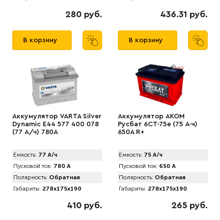
280 руб.
436.31 руб.
В корзину
В корзину
Аккумулятор VARTA Silver
Аккумулятор AKOM
Dynamic E44 577 400 078
Русбат 6СТ-75е (75 А·ч)
(77 А/ч) 780А
650A R+
Емкость:
77 А/ч
Емкость:
75 А/ч
Пусковой ток:
780 А
Пусковой ток:
650 А
Полярность:
Обратная
Полярность:
Обратная
Габариты:
278x175x190
Габариты:
278x175x190
410 руб.
265 руб.