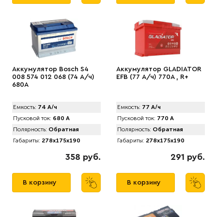
Аккумулятор Bosch S4
Аккумулятор GLADIATOR
008 574 012 068 (74 А/ч)
EFB (77 А/ч) 770A , R+
680A
Емкость:
74 А/ч
Емкость:
77 А/ч
Пусковой ток:
680 А
Пусковой ток:
770 А
Полярность:
Обратная
Полярность:
Обратная
Габариты:
278x175x190
Габариты:
278x175x190
358 руб.
291 руб.
В корзину
В корзину