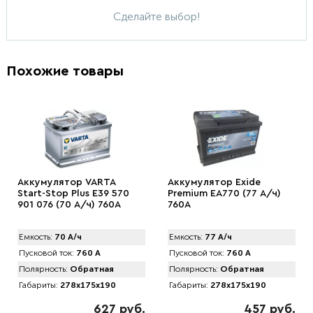
Сделайте выбор!
Похожие товары
Аккумулятор VARTA
Аккумулятор Exide
Start-Stop Plus E39 570
Premium EA770 (77 А/ч)
901 076 (70 А/ч) 760А
760A
Емкость:
70 А/ч
Емкость:
77 А/ч
Пусковой ток:
760 А
Пусковой ток:
760 А
Полярность:
Обратная
Полярность:
Обратная
Габариты:
278x175x190
Габариты:
278x175x190
627 руб.
457 руб.