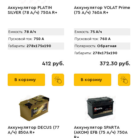
Аккумулятор PLATIN
Аккумулятор VOLAT Prime
SILVER (78 А/ч) 750A R+
(75 А/ч) 760A R+
Емкость:
78 А/ч
Емкость:
75 А/ч
Пусковой ток:
750 А
Пусковой ток:
760 А
Габариты:
278x175x190
Полярность:
Обратная
Габариты:
278x175x190
412 руб.
372.30 руб.
В корзину
В корзину
Аккумулятор DECUS (77
Аккумулятор SPARTA
А/ч) 850A R+
(АKOM) EFB (75 А/ч) 750A
R+