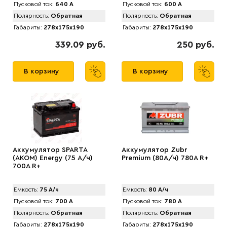
Пусковой ток:
640 А
Пусковой ток:
600 А
Полярность:
Обратная
Полярность:
Обратная
Габариты:
278x175x190
Габариты:
278x175x190
339.09 руб.
250 руб.
В корзину
В корзину
Аккумулятор SPARTA
Аккумулятор Zubr
(АKOM) Energy (75 А/ч)
Premium (80А/ч) 780А R+
700A R+
Емкость:
75 А/ч
Емкость:
80 А/ч
Пусковой ток:
700 А
Пусковой ток:
780 А
Полярность:
Обратная
Полярность:
Обратная
Габариты:
278x175x190
Габариты:
278x175x190