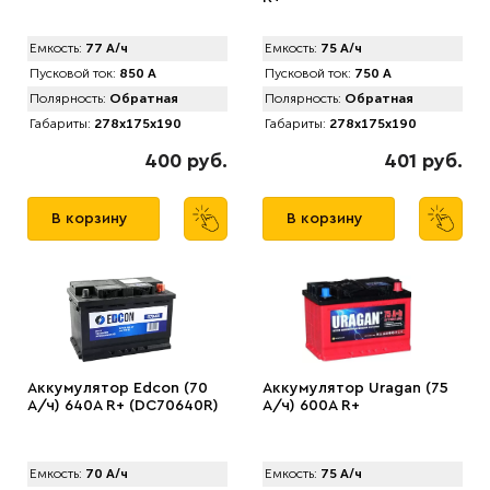
Емкость:
77 А/ч
Емкость:
75 А/ч
Пусковой ток:
850 А
Пусковой ток:
750 А
Полярность:
Обратная
Полярность:
Обратная
Габариты:
278x175x190
Габариты:
278x175x190
400 руб.
401 руб.
В корзину
В корзину
Аккумулятор Edcon (70
Аккумулятор Uragan (75
А/ч) 640A R+ (DC70640R)
А/ч) 600A R+
Емкость:
70 А/ч
Емкость:
75 А/ч