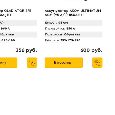
ор GLADIATOR EFB
Аккумулятор AКОМ ULTIMATUM
0A , R+
AGM (95 А/ч) 850А R+
А/ч
Емкость:
95 А/ч
960 А
Пусковой ток:
850 А
братная
Полярность:
Обратная
x175x190
Габариты:
353x175x190
356 руб.
600 руб.
зину
В корзину