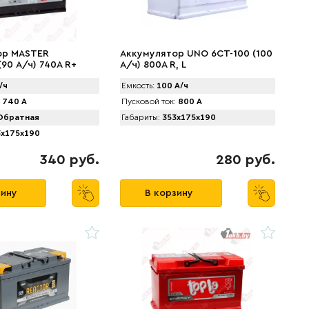
ор MАSTER
Аккумулятор UNO 6CТ-100 (100
90 А/ч) 740A R+
А/ч) 800А R, L
/ч
Емкость:
100 А/ч
740 А
Пусковой ток:
800 А
братная
Габариты:
353x175x190
x175x190
340 руб.
280 руб.
зину
В корзину