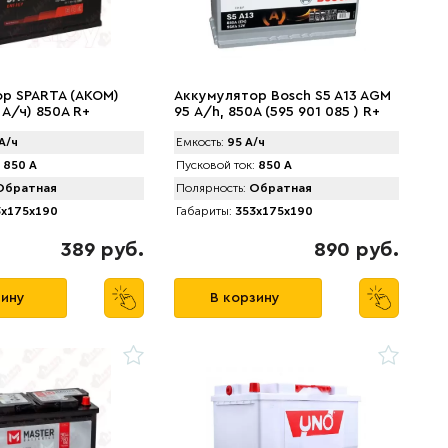
р SPARTA (АKOM)
Аккумулятор Bosch S5 A13 AGM
 А/ч) 850A R+
95 А/h, 850А (595 901 085 ) R+
А/ч
Емкость:
95 А/ч
850 А
Пусковой ток:
850 А
братная
Полярность:
Обратная
x175x190
Габариты:
353x175x190
389 руб.
890 руб.
зину
В корзину