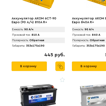
Аккумулятор AКОМ 6CT-90
Аккумулятор AKOM 
Евро (90 А/ч) 810А R+
Евро 840A R+
Емкость:
90 А/ч
Емкость:
90 А/ч
Пусковой ток:
810 А
Пусковой ток:
840 А
Полярность:
Обратная
Полярность:
Обратная
Габариты:
353x175x190
Габариты:
353x175x190
445 руб.
В корзину
В корзину