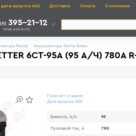
 даты выпуска АКБ
Доставка
Оплата
О компании
395-21-12
29)
ПН-ВС 8:00-21:00
уляторы Klema
Аккумуляторы Klema Better
TER 6CТ-95A (95 А/Ч) 780A R
Пока нет отзывов
Дата выпуска АКБ
Ёмкость, А/ч
95
Пусковой ток, А
780