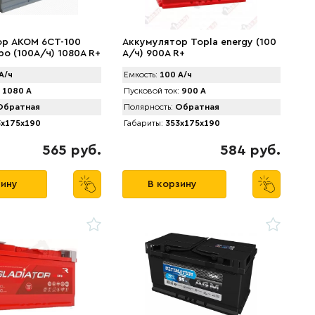
ор AKOM 6CT-100
Аккумулятор Topla energy (100
ро (100А/ч) 1080A R+
А/ч) 900А R+
А/ч
Емкость:
100 А/ч
1080 А
Пусковой ток:
900 А
братная
Полярность:
Обратная
x175x190
Габариты:
353x175x190
565 руб.
584 руб.
зину
В корзину