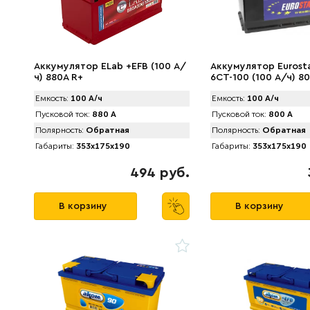
Аккумулятор ELab +EFB (100 А/
Аккумулятор Eurosta
ч) 880A R+
6CT-100 (100 А/ч) 8
Емкость:
100 А/ч
Емкость:
100 А/ч
Пусковой ток:
880 А
Пусковой ток:
800 А
Полярность:
Обратная
Полярность:
Обратная
Габариты:
353x175x190
Габариты:
353x175x190
494 руб.
В корзину
В корзину