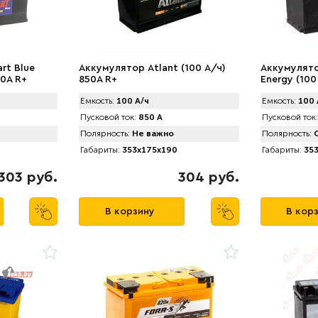
rt Blue
Аккумулятор Atlant (100 А/ч)
Аккумулято
00А R+
850A R+
Energy (100
Емкость:
100 А/ч
Емкость:
100 
Пусковой ток:
850 А
Пусковой ток:
Полярность:
Не важно
Полярность:
О
Габариты:
353x175x190
Габариты:
353
303 руб.
304 руб.
В корзину
В кор