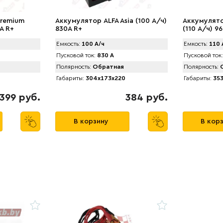
Premium
Аккумулятор АLFA Asia (100 А/ч)
Аккумулят
A R+
830A R+
(110 А/ч) 96
Емкость:
100 А/ч
Емкость:
110 
Пусковой ток:
830 А
Пусковой ток:
Полярность:
Обратная
Полярность:
О
Габариты:
304x173x220
Габариты:
353
399 руб.
384 руб.
В корзину
В кор