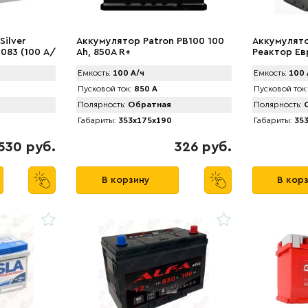
ilver
Аккумулятор Patron PB100 100
Аккумулят
083 (100 А/
Ah, 850A R+
Реактор Ев
Емкость:
100 А/ч
Емкость:
100 
Пусковой ток:
850 А
Пусковой ток:
Полярность:
Обратная
Полярность:
О
Габариты:
353x175x190
Габариты:
353
530 руб.
326 руб.
В корзину
В кор