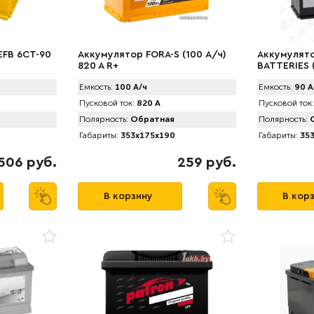
EFB 6CT-90
Аккумулятор FORA-S (100 А/ч)
Аккумулят
820 A R+
BATTERIES (
Емкость:
100 А/ч
Емкость:
90 А
Пусковой ток:
820 А
Пусковой ток:
Полярность:
Обратная
Полярность:
О
Габариты:
353x175x190
Габариты:
353
506 руб.
259 руб.
В корзину
В кор