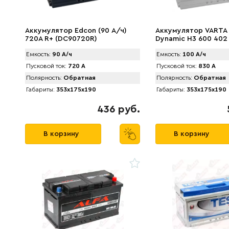
Аккумулятор Edcon (90 А/ч)
Аккумулятор VARTA S
720A R+ (DC90720R)
Dynamic H3 600 402 
ч) 830А
Емкость:
90 А/ч
Емкость:
100 А/ч
Пусковой ток:
720 А
Пусковой ток:
830 А
Полярность:
Обратная
Полярность:
Обратная
Габариты:
353x175x190
Габариты:
353x175x190
436 руб.
В корзину
В корзину