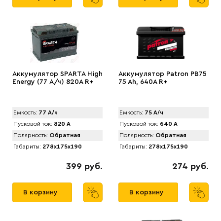
Аккумулятор SPАRTA High
Аккумулятор Patron PB75
Energy (77 А/ч) 820A R+
75 Ah, 640A R+
Емкость:
77 А/ч
Емкость:
75 А/ч
Пусковой ток:
820 А
Пусковой ток:
640 А
Полярность:
Обратная
Полярность:
Обратная
Габариты:
278x175x190
Габариты:
278x175x190
399 руб.
274 руб.
В корзину
В корзину