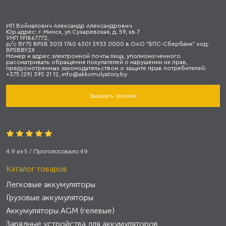
ИП Войналович Александр Александрович
Юр.адрес: г. Минск, ул.Сухаревская, д. 59, кв.7
УНП 191867772,
р/с BY75 BPSB 3013 1760 6301 3933 0000 в ОАО "БПС-Сбербанк" код:
BPSBBY2X
Номер и адрес электронной почты лица, уполномоченного
рассматривать обращения покупателей о нарушении их прав,
предусмотренных законодательством о защите прав потребителей:
+375 (29) 395 21 12, info@akkumulyatory.by
Заказать звонок
4.9
из
5
/ Проголосовало
49
Каталог товаров
Легковые аккумуляторы
Грузовые аккумуляторы
Аккумуляторы AGM (гелевые)
Зарядные устройства для аккумуляторов