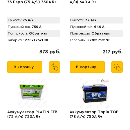
75 Евро (75 А/ч) 750А R+
А/ч) 640 A R+
Емкость:
75 А/ч
Емкость:
77 А/ч
Пусковой ток:
750 А
Пусковой ток:
640 А
Полярность:
Обратная
Полярность:
Обратная
Габариты:
278x175x190
Габариты:
278x175x190
378 руб.
217 руб.
В корзину
В корзину
Аккумулятор PLАTIN EFB
Аккумулятор Topla TOP
(72 А/ч) 720A R+
(78 А/ч) 750А R+