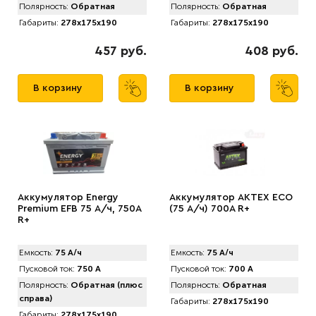
Полярность:
Обратная
Полярность:
Обратная
Габариты:
278x175x190
Габариты:
278x175x190
457 руб.
408 руб.
В корзину
В корзину
Аккумулятор Energy
Аккумулятор AKTEX ECO
Premium EFB 75 А/ч, 750A
(75 А/ч) 700A R+
R+
Емкость:
75 А/ч
Емкость:
75 А/ч
Пусковой ток:
750 А
Пусковой ток:
700 А
Полярность:
Обратная (плюс
Полярность:
Обратная
справа)
Габариты:
278x175x190
Габариты:
278x175x190