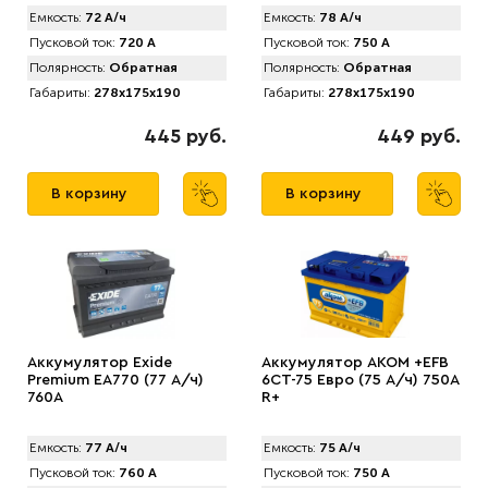
Емкость:
72 А/ч
Емкость:
78 А/ч
Пусковой ток:
720 А
Пусковой ток:
750 А
Полярность:
Обратная
Полярность:
Обратная
Габариты:
278x175x190
Габариты:
278x175x190
445 руб.
449 руб.
В корзину
В корзину
Аккумулятор Exide
Аккумулятор AКОМ +EFB
Premium EA770 (77 А/ч)
6CT-75 Евро (75 А/ч) 750А
760A
R+
Емкость:
77 А/ч
Емкость:
75 А/ч
Пусковой ток:
760 А
Пусковой ток:
750 А