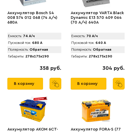
Аккумулятор Bosch S4
Аккумулятор VARTA Black
008 574 012 068 (74 А/ч)
Dynamic E13 570 409 064
680A
(70 А/ч) 640А
Емкость:
74 А/ч
Емкость:
70 А/ч
Пусковой ток:
680 А
Пусковой ток:
640 А
Полярность:
Обратная
Полярность:
Обратная
Габариты:
278x175x190
Габариты:
278x175x190
358 руб.
304 руб.
В корзину
В корзину
Аккумулятор AКОМ 6CT-
Аккумулятор FORA-S (77