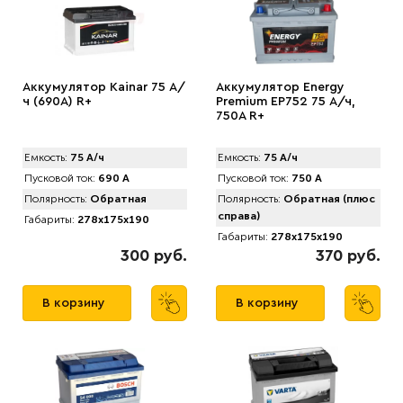
Аккумулятор Kainar 75 А/
Аккумулятор Energy
ч (690A) R+
Premium EP752 75 А/ч,
750A R+
Емкость:
75 А/ч
Емкость:
75 А/ч
Пусковой ток:
690 А
Пусковой ток:
750 А
Полярность:
Обратная
Полярность:
Обратная (плюс
справа)
Габариты:
278x175x190
Габариты:
278x175x190
300 руб.
370 руб.
В корзину
В корзину