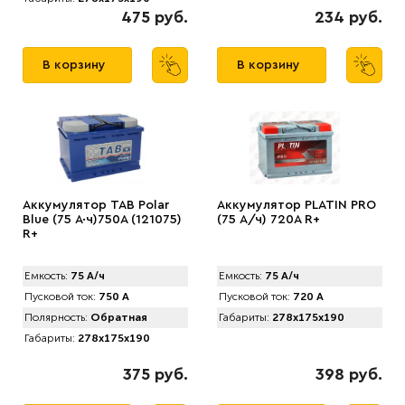
475 руб.
234 руб.
В корзину
В корзину
Аккумулятор TAB Polar
Аккумулятор PLATIN PRO
Blue (75 А·ч)750А (121075)
(75 А/ч) 720A R+
R+
Емкость:
75 А/ч
Емкость:
75 А/ч
Пусковой ток:
750 А
Пусковой ток:
720 А
Полярность:
Обратная
Габариты:
278x175x190
Габариты:
278x175x190
375 руб.
398 руб.