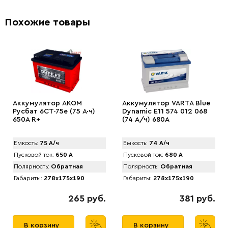
Похожие товары
Аккумулятор AKOM
Аккумулятор VARTA Blue
Русбат 6СТ-75е (75 А·ч)
Dynamic E11 574 012 068
650A R+
(74 А/ч) 680А
Емкость:
75 А/ч
Емкость:
74 А/ч
Пусковой ток:
650 А
Пусковой ток:
680 А
Полярность:
Обратная
Полярность:
Обратная
Габариты:
278x175x190
Габариты:
278x175x190
265 руб.
381 руб.
В корзину
В корзину