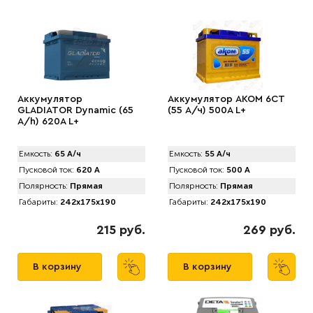
Аккумулятор
Аккумулятор AКОМ 6CT
GLADIATOR Dynamic (65
(55 А/ч) 500А L+
А/h) 620A L+
Емкость:
65 А/ч
Емкость:
55 А/ч
Пусковой ток:
620 А
Пусковой ток:
500 А
Полярность:
Прямая
Полярность:
Прямая
Габариты:
242x175x190
Габариты:
242x175x190
215 руб.
269 руб.
В корзину
В корзину