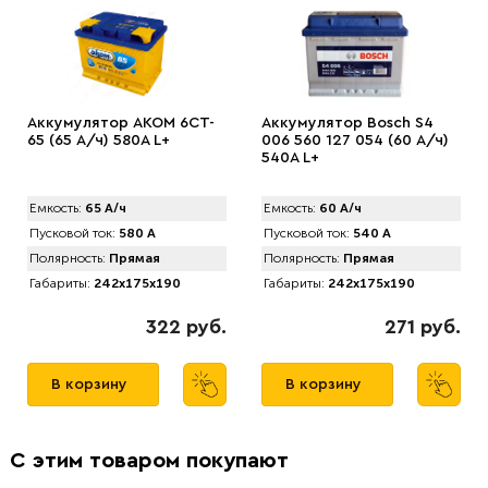
Аккумулятор AKOM 6CT-
Аккумулятор Bosch S4
65 (65 А/ч) 580А L+
006 560 127 054 (60 А/ч)
540A L+
Емкость:
65 А/ч
Емкость:
60 А/ч
Пусковой ток:
580 А
Пусковой ток:
540 А
Полярность:
Прямая
Полярность:
Прямая
Габариты:
242x175x190
Габариты:
242x175x190
322 руб.
271 руб.
В корзину
В корзину
С этим товаром покупают