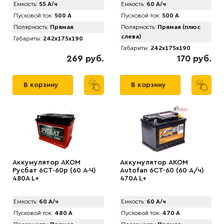
Емкость:
55 А/ч
Емкость:
60 А/ч
Пусковой ток:
500 А
Пусковой ток:
500 А
Полярность:
Прямая
Полярность:
Прямая (плюс
слева)
Габариты:
242x175x190
Габариты:
242x175x190
269 руб.
170 руб.
В корзину
В корзину
Аккумулятор AКОМ
Аккумулятор AKOM
Русбат 6СТ-60р (60 А·Ч)
Autofan 6СТ-60 (60 А/ч)
480A L+
470А L+
Емкость:
60 А/ч
Емкость:
60 А/ч
Пусковой ток:
480 А
Пусковой ток:
470 А