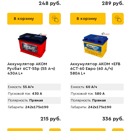
248 руб.
289 руб.
В корзину
В корзину
Аккумулятор AKOM
Аккумулятор AKOM +EFB
Русбат 6СТ-55р (55 А·ч)
6CT-60 Евро (60 А/ч)
430A L+
580А L+
Емкость:
55 А/ч
Емкость:
60 А/ч
Пусковой ток:
430 А
Пусковой ток:
580 А
Полярность:
Прямая
Полярность:
Прямая
Габариты:
242x175x190
Габариты:
242x175x190
215 руб.
336 руб.