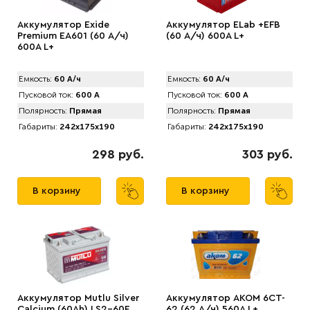
Аккумулятор Exide
Аккумулятор ELab +EFB
Premium EA601 (60 А/ч)
(60 А/ч) 600A L+
600A L+
Емкость:
60 А/ч
Емкость:
60 А/ч
Пусковой ток:
600 А
Пусковой ток:
600 А
Полярность:
Прямая
Полярность:
Прямая
Габариты:
242x175x190
Габариты:
242x175x190
298 руб.
303 руб.
В корзину
В корзину
Аккумулятор Mutlu Silver
Аккумулятор АКОМ 6CT-
Calcium (60Ah) LS2-60F
62 (62 А/ч) 560А L+