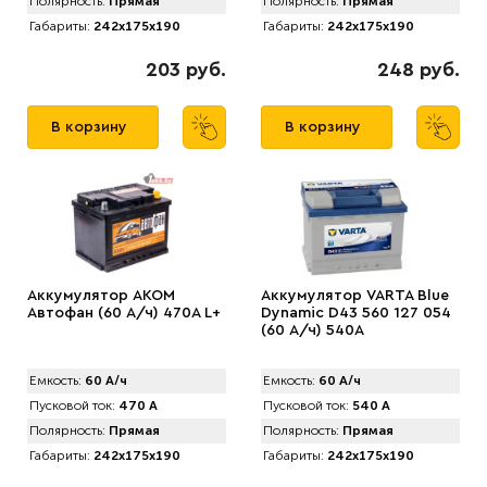
Полярность:
Прямая
Полярность:
Прямая
Габариты:
242x175x190
Габариты:
242x175x190
203 руб.
248 руб.
В корзину
В корзину
Аккумулятор AКОМ
Аккумулятор VARTA Blue
Автофан (60 А/ч) 470A L+
Dynamic D43 560 127 054
(60 А/ч) 540А
Емкость:
60 А/ч
Емкость:
60 А/ч
Пусковой ток:
470 А
Пусковой ток:
540 А
Полярность:
Прямая
Полярность:
Прямая
Габариты:
242x175x190
Габариты:
242x175x190