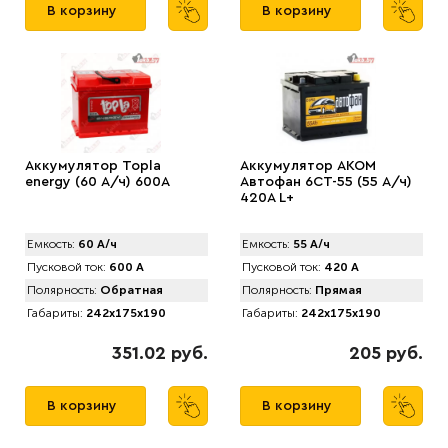
В корзину
В корзину
Аккумулятор Topla
Аккумулятор AKOM
energy (60 А/ч) 600А
Автофан 6CT-55 (55 А/ч)
420А L+
Емкость:
60 А/ч
Емкость:
55 А/ч
Пусковой ток:
600 А
Пусковой ток:
420 А
Полярность:
Обратная
Полярность:
Прямая
Габариты:
242x175x190
Габариты:
242x175x190
351.02 руб.
205 руб.
В корзину
В корзину