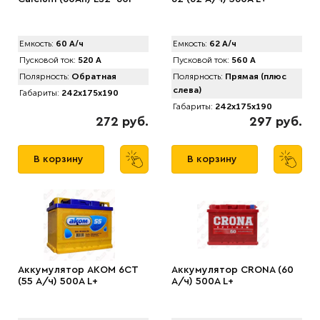
Емкость:
60 А/ч
Емкость:
62 А/ч
Пусковой ток:
520 А
Пусковой ток:
560 А
Полярность:
Обратная
Полярность:
Прямая (плюс
слева)
Габариты:
242x175x190
Габариты:
242x175x190
272 руб.
297 руб.
В корзину
В корзину
Аккумулятор AКOM 6CT
Аккумулятор CRONA (60
(55 А/ч) 500А L+
А/ч) 500A L+