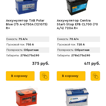
Аккумулятор TAB Polar
Аккумулятор Centra
Blue (75 А·ч)750А (121075)
Start-Stop EFB CL700 (70
R+
А/ч) 720A R+
Емкость:
75 А/ч
Емкость:
70 А/ч
Пусковой ток:
750 А
Пусковой ток:
720 А
Полярность:
Обратная
Полярность:
Обратная
Габариты:
278x175x190
Габариты:
278x175x190
375 руб.
411 руб.
В корзину
В корзину