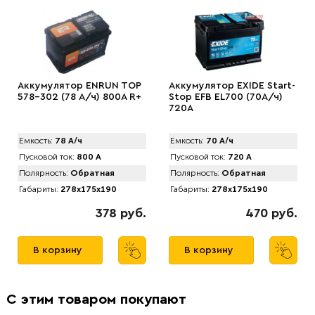
Аккумулятор ENRUN TOP
Аккумулятор EXIDE Start-
578-302 (78 А/ч) 800A R+
Stop EFB EL700 (70А/ч)
720A
Емкость:
78 А/ч
Емкость:
70 А/ч
Пусковой ток:
800 А
Пусковой ток:
720 А
Полярность:
Обратная
Полярность:
Обратная
Габариты:
278x175x190
Габариты:
278x175x190
378 руб.
470 руб.
В корзину
В корзину
С этим товаром покупают