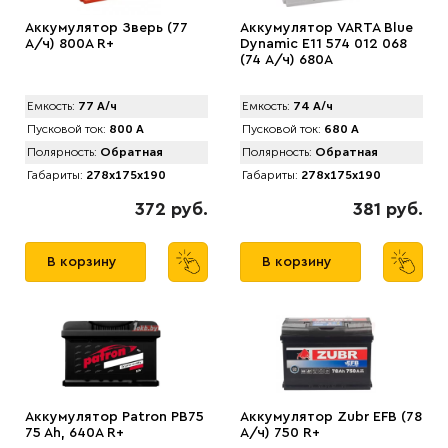
Аккумулятор Зверь (77
Аккумулятор VARTA Blue
А/ч) 800A R+
Dynamic E11 574 012 068
(74 А/ч) 680А
Емкость:
77 А/ч
Емкость:
74 А/ч
Пусковой ток:
800 А
Пусковой ток:
680 А
Полярность:
Обратная
Полярность:
Обратная
Габариты:
278x175x190
Габариты:
278x175x190
372 руб.
381 руб.
В корзину
В корзину
Аккумулятор Patron PB75
Аккумулятор Zubr EFB (78
75 Ah, 640A R+
А/ч) 750 R+