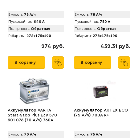
Емкость:
75 А/ч
Емкость:
78 А/ч
Пусковой ток:
640 А
Пусковой ток:
750 А
Полярность:
Обратная
Полярность:
Обратная
Габариты:
278x175x190
Габариты:
278x175x190
274 руб.
452.31 руб.
В корзину
В корзину
Аккумулятор VARTA
Аккумулятор AKTEX ECO
Start-Stop Plus E39 570
(75 А/ч) 700A R+
901 076 (70 А/ч) 760А
Емкость:
70 А/ч
Емкость:
75 А/ч