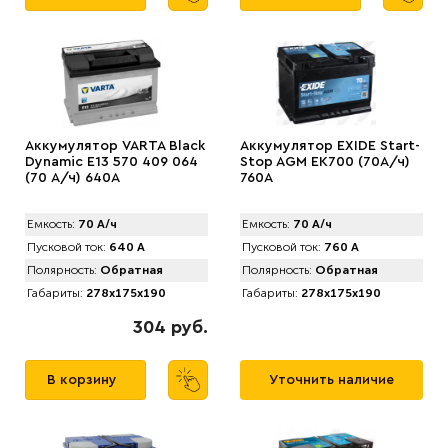
Аккумулятор VARTA Black
Аккумулятор EXIDE Start-
Dynamic E13 570 409 064
Stop AGM EK700 (70А/ч)
(70 А/ч) 640А
760A
Емкость:
70 А/ч
Емкость:
70 А/ч
Пусковой ток:
640 А
Пусковой ток:
760 А
Полярность:
Обратная
Полярность:
Обратная
Габариты:
278x175x190
Габариты:
278x175x190
304 руб.
В корзину
Уточнить наличие