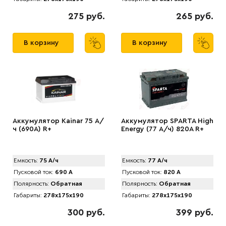
275 руб.
265 руб.
В корзину
В корзину
Аккумулятор Kainar 75 А/
Аккумулятор SPАRTA High
ч (690A) R+
Energy (77 А/ч) 820A R+
Емкость:
75 А/ч
Емкость:
77 А/ч
Пусковой ток:
690 А
Пусковой ток:
820 А
Полярность:
Обратная
Полярность:
Обратная
Габариты:
278x175x190
Габариты:
278x175x190
300 руб.
399 руб.