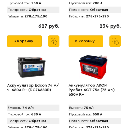
Пусковой ток:
760 А
Пусковой ток:
700 А
Полярность:
Обратная
Полярность:
Обратная
Габариты:
278x175x190
Габариты:
278x175x190
627 руб.
234 руб.
В корзину
В корзину
Аккумулятор Edcon 74 А/
Аккумулятор AKOM
ч, 680A R+ (DC74680R)
Русбат 6СТ-75е (75 А·ч)
650A R+
Емкость:
74 А/ч
Емкость:
75 А/ч
Пусковой ток:
680 А
Пусковой ток:
650 А
Полярность:
Обратная
Полярность:
Обратная
Габариты:
278x175x190
Габариты:
278x175x190