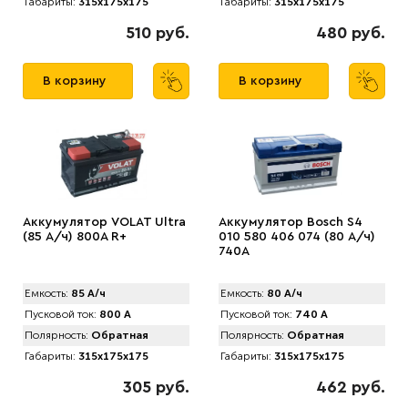
Габариты:
315x175x175
Габариты:
315x175x175
510 руб.
480 руб.
В корзину
В корзину
Аккумулятор VOLAT Ultra
Аккумулятор Bosch S4
(85 А/ч) 800А R+
010 580 406 074 (80 А/ч)
740A
Емкость:
85 А/ч
Емкость:
80 А/ч
Пусковой ток:
800 А
Пусковой ток:
740 А
Полярность:
Обратная
Полярность:
Обратная
Габариты:
315x175x175
Габариты:
315x175x175
305 руб.
462 руб.