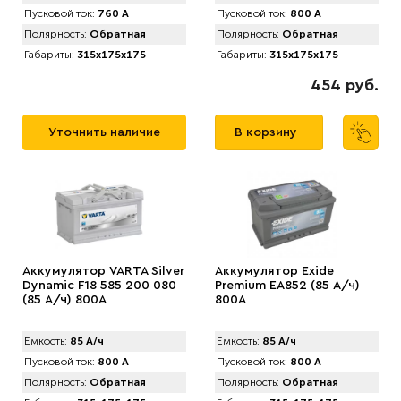
Пусковой ток:
760 А
Пусковой ток:
800 А
Полярность:
Обратная
Полярность:
Обратная
Габариты:
315x175x175
Габариты:
315x175x175
454 руб.
Уточнить наличие
В корзину
Аккумулятор VARTA Silver
Аккумулятор Exide
Dynamic F18 585 200 080
Premium EA852 (85 А/ч)
(85 А/ч) 800А
800A
Емкость:
85 А/ч
Емкость:
85 А/ч
Пусковой ток:
800 А
Пусковой ток:
800 А
Полярность:
Обратная
Полярность:
Обратная