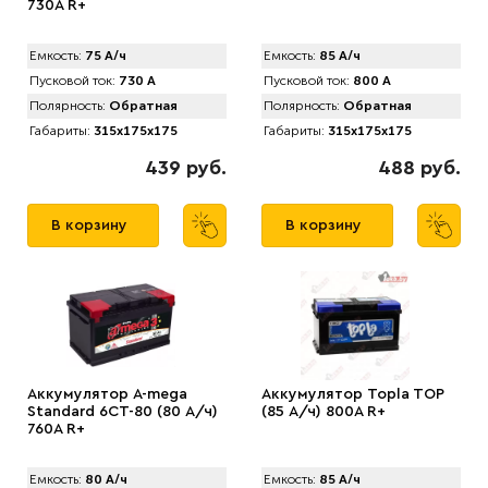
730A R+
Емкость:
75 А/ч
Емкость:
85 А/ч
Пусковой ток:
730 А
Пусковой ток:
800 А
Полярность:
Обратная
Полярность:
Обратная
Габариты:
315x175x175
Габариты:
315x175x175
439 руб.
488 руб.
В корзину
В корзину
Аккумулятор A-mega
Аккумулятор Topla TOP
Standard 6СТ-80 (80 А/ч)
(85 А/ч) 800A R+
760A R+
Емкость:
80 А/ч
Емкость:
85 А/ч