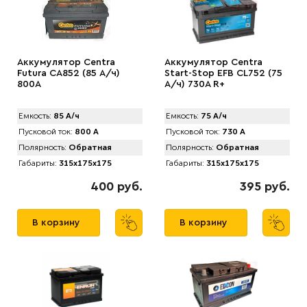
Аккумулятор Centra
Аккумулятор Centra
Futura CA852 (85 А/ч)
Start-Stop EFB CL752 (75
800A
А/ч) 730A R+
Емкость:
85 А/ч
Емкость:
75 А/ч
Пусковой ток:
800 А
Пусковой ток:
730 А
Полярность:
Обратная
Полярность:
Обратная
Габариты:
315x175x175
Габариты:
315x175x175
400 руб.
395 руб.
В корзину
В корзину