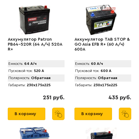
Аккумулятор Patron
Аккумулятор TAB STOP &
PB64-520R (64 А/ч) 520A
GO Asia EFB R+ (60 А/ч)
R+
600А
Емкость:
64 А/ч
Емкость:
60 А/ч
Пусковой ток:
520 А
Пусковой ток:
600 А
Полярность:
Обратная
Полярность:
Обратная
Габариты:
230x175x225
Габариты:
230x175x225
251 руб.
435 руб.
В корзину
В корзину