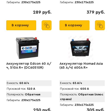
Габариты:
230x175x225
Габариты:
230x175x225
289 руб.
379 руб.
В корзину
В корзину
Аккумулятор Edcon 60 А/
Аккумулятор Nomad Asia
ч, 510A R+ (DC60510R)
(65 А/ч) 600A R+
Емкость:
60 А/ч
Емкость:
65 А/ч
Пусковой ток:
510 А
Пусковой ток:
600 А
Полярность:
Обратная
Полярность:
Обратная (плюс
справа)
Габариты:
230x175x225
Габариты:
230x175x225
250 руб.
305 руб.