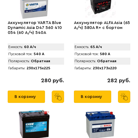
Аккумулятор VARTA Blue
Аккумулятор АLFA Asia (65
Dynamic Asia D47 560 410
А/ч) 580A R+ с бортом
054 (60 А/ч) 540А
Емкость:
60 А/ч
Емкость:
65 А/ч
Пусковой ток:
540 А
Пусковой ток:
580 А
Полярность:
Обратная
Полярность:
Обратная
Габариты:
230x175x225
Габариты:
230x173x220
280 руб.
282 руб.
В корзину
В корзину