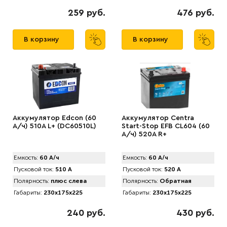
259 руб.
476 руб.
В корзину
В корзину
Аккумулятор Edcon (60
Аккумулятор Centra
А/ч) 510A L+ (DC60510L)
Start-Stop EFB CL604 (60
А/ч) 520A R+
Емкость:
60 А/ч
Емкость:
60 А/ч
Пусковой ток:
510 А
Пусковой ток:
520 А
Полярность:
плюс слева
Полярность:
Обратная
Габариты:
230x175x225
Габариты:
230x175x225
240 руб.
430 руб.