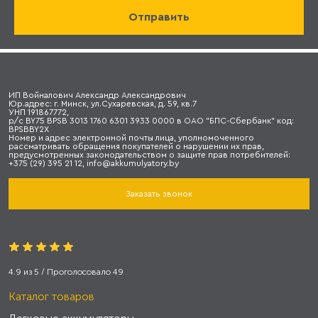
ИП Войналович Александр Александрович
Юр.адрес: г. Минск, ул.Сухаревская, д. 59, кв.7
УНП 191867772,
р/с BY75 BPSB 3013 1760 6301 3933 0000 в ОАО "БПС-Сбербанк" код:
BPSBBY2X
Номер и адрес электронной почты лица, уполномоченного
рассматривать обращения покупателей о нарушении их прав,
предусмотренных законодательством о защите прав потребителей:
+375 (29) 395 21 12, info@akkumulyatory.by
Заказать звонок
4.9
из
5
/ Проголосовало
49
Каталог товаров