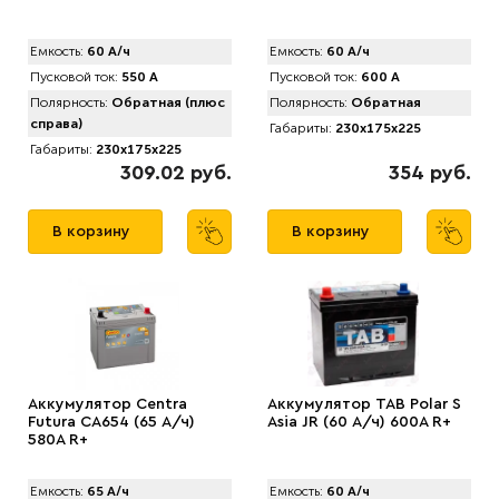
Емкость:
60 А/ч
Емкость:
60 А/ч
Пусковой ток:
550 А
Пусковой ток:
600 А
Полярность:
Обратная (плюс
Полярность:
Обратная
справа)
Габариты:
230x175x225
Габариты:
230x175x225
309.02 руб.
354 руб.
В корзину
В корзину
Аккумулятор Centra
Аккумулятор TAB Polar S
Futura CA654 (65 А/ч)
Asia JR (60 А/ч) 600А R+
580А R+
Емкость:
65 А/ч
Емкость:
60 А/ч