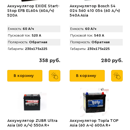
Аккумулятор EXIDE Start-
Аккумулятор Bosch S4
Stop EFB EL604 (60А/ч)
024 560 410 054 (60 А/ч)
520A
540A Asia
Емкость:
60 А/ч
Емкость:
60 А/ч
Пусковой ток:
520 А
Пусковой ток:
540 А
Полярность:
Обратная
Полярность:
Обратная
Габариты:
230x175x225
Габариты:
230x175x225
358 руб.
280 руб.
В корзину
В корзину
Аккумулятор ZUBR Ultra
Аккумулятор Topla TOP
Asia (60 А/ч) 550А R+
Asia (60 А·ч) 600A R+