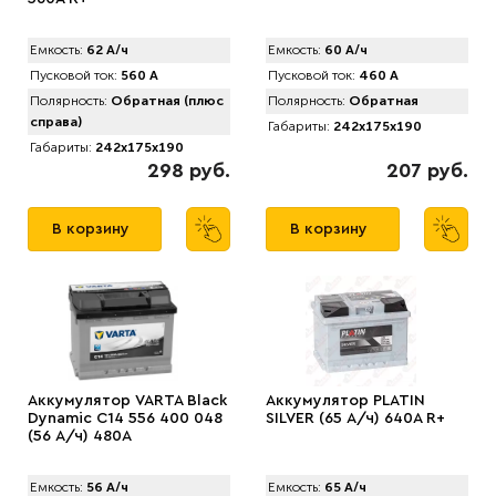
Емкость:
62 А/ч
Емкость:
60 А/ч
Пусковой ток:
560 А
Пусковой ток:
460 А
Полярность:
Обратная (плюс
Полярность:
Обратная
справа)
Габариты:
242x175x190
Габариты:
242x175x190
298 руб.
207 руб.
В корзину
В корзину
Аккумулятор VARTA Black
Аккумулятор PLATIN
Dynamic C14 556 400 048
SILVER (65 А/ч) 640A R+
(56 А/ч) 480А
Емкость:
56 А/ч
Емкость:
65 А/ч