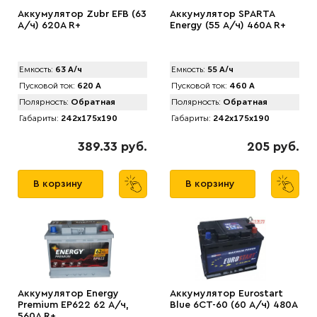
Аккумулятор Zubr EFB (63
Аккумулятор SPАRTA
А/ч) 620А R+
Energy (55 А/ч) 460A R+
Емкость:
63 А/ч
Емкость:
55 А/ч
Пусковой ток:
620 А
Пусковой ток:
460 А
Полярность:
Обратная
Полярность:
Обратная
Габариты:
242x175x190
Габариты:
242x175x190
389.33 руб.
205 руб.
В корзину
В корзину
Аккумулятор Energy
Аккумулятор Eurostart
Premium EP622 62 А/ч,
Blue 6CT-60 (60 А/ч) 480А
560A R+