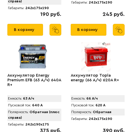
справа)
Габариты:
242x175x190
Габариты:
242x175x190
190 руб.
245 руб.
В корзину
В корзину
Аккумулятор Energy
Аккумулятор Topla
Premium EFB (63 А/ч) 640A
energy (66 А/ч) 620А R+
R+
Емкость:
63 А/ч
Емкость:
66 А/ч
Пусковой ток:
640 А
Пусковой ток:
620 А
Полярность:
Обратная (плюс
Полярность:
Обратная
справа)
Габариты:
242x175x190
Габариты:
242x190x175
375 руб.
390 руб.