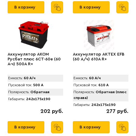
В корзину
В корзину
Аккумулятор AKOM
Аккумулятор АКТЕХ EFB
Русбат плюс 6СТ-60е (60
(60 А/ч) 610A R+
А·ч) 500A R+
Емкость:
60 А/ч
Емкость:
60 А/ч
Пусковой ток:
500 А
Пусковой ток:
610 А
Полярность:
Обратная
Полярность:
Обратная (плюс
справа)
Габариты:
242x175x190
Габариты:
242x175x190
202 руб.
277 руб.
В корзину
В корзину