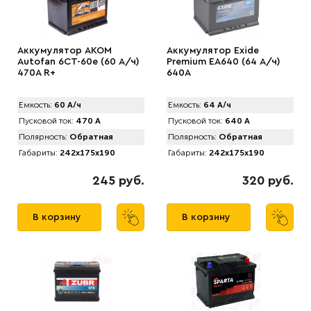
Аккумулятор AKOM
Аккумулятор Exide
Autofan 6СТ-60e (60 А/ч)
Premium EA640 (64 А/ч)
470А R+
640A
Емкость:
60 А/ч
Емкость:
64 А/ч
Пусковой ток:
470 А
Пусковой ток:
640 А
Полярность:
Обратная
Полярность:
Обратная
Габариты:
242x175x190
Габариты:
242x175x190
245 руб.
320 руб.
В корзину
В корзину