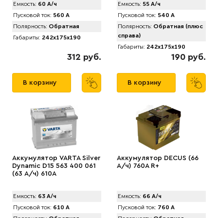
Емкость:
60 А/ч
Емкость:
55 А/ч
Пусковой ток:
560 А
Пусковой ток:
540 А
Полярность:
Обратная
Полярность:
Обратная (плюс
справа)
Габариты:
242x175x190
Габариты:
242x175x190
312 руб.
190 руб.
В корзину
В корзину
Аккумулятор VARTA Silver
Аккумулятор DECUS (66
Dynamic D15 563 400 061
А/ч) 760A R+
(63 А/ч) 610А
Емкость:
63 А/ч
Емкость:
66 А/ч
Пусковой ток:
610 А
Пусковой ток:
760 А