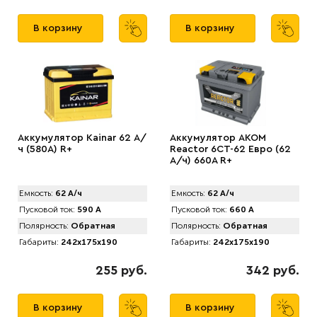
В корзину
В корзину
Аккумулятор Kainar 62 А/
Аккумулятор AКОМ
ч (580A) R+
Reactor 6CT-62 Евро (62
А/ч) 660A R+
Емкость:
62 А/ч
Емкость:
62 А/ч
Пусковой ток:
590 А
Пусковой ток:
660 А
Полярность:
Обратная
Полярность:
Обратная
Габариты:
242x175x190
Габариты:
242x175x190
255 руб.
342 руб.
В корзину
В корзину