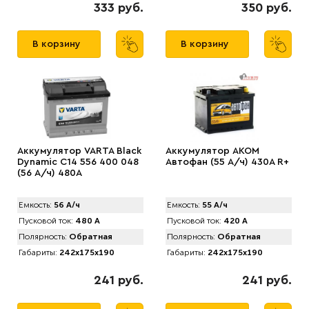
333 руб.
350 руб.
В корзину
В корзину
Аккумулятор VARTA Black
Аккумулятор AКОМ
Dynamic C14 556 400 048
Автофан (55 А/ч) 430A R+
(56 А/ч) 480А
Емкость:
56 А/ч
Емкость:
55 А/ч
Пусковой ток:
480 А
Пусковой ток:
420 А
Полярность:
Обратная
Полярность:
Обратная
Габариты:
242x175x190
Габариты:
242x175x190
241 руб.
241 руб.