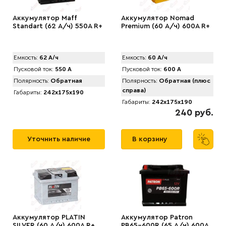
Аккумулятор Maff
Аккумулятор Nomad
Standart (62 А/ч) 550А R+
Premium (60 А/ч) 600A R+
Емкость:
62 А/ч
Емкость:
60 А/ч
Пусковой ток:
550 А
Пусковой ток:
600 А
Полярность:
Обратная
Полярность:
Обратная (плюс
справа)
Габариты:
242x175x190
Габариты:
242x175x190
240 руб.
Уточнить наличие
В корзину
Аккумулятор PLATIN
Аккумулятор Patron
SILVER (60 А/ч) 600A R+
PB65-600R (65 А/ч) 600A