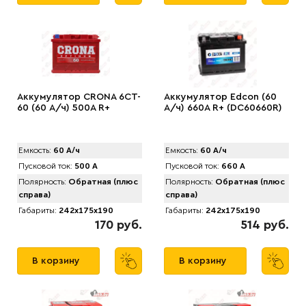
Аккумулятор CRONA 6CT-
Аккумулятор Edcon (60
60 (60 А/ч) 500A R+
А/ч) 660A R+ (DC60660R)
Емкость:
60 А/ч
Емкость:
60 А/ч
Пусковой ток:
500 А
Пусковой ток:
660 А
Полярность:
Обратная (плюс
Полярность:
Обратная (плюс
справа)
справа)
Габариты:
242x175x190
Габариты:
242x175x190
170 руб.
514 руб.
В корзину
В корзину