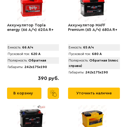
Аккумулятор Topla
Аккумулятор MAFF
energy (66 А/ч) 620А R+
Premium (65 А/ч) 680А R+
Емкость:
66 А/ч
Емкость:
65 А/ч
Пусковой ток:
620 А
Пусковой ток:
680 А
Полярность:
Обратная
Полярность:
Обратная (плюс
справа)
Габариты:
242x175x190
Габариты:
242x175x190
390 руб.
В корзину
Уточнить наличие