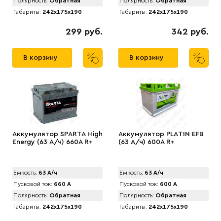
Полярность:
Обратная
Полярность:
Обратная
Габариты:
242x175x190
Габариты:
242x175x190
299 руб.
342 руб.
В корзину
В корзину
Аккумулятор SPАRTA High
Аккумулятор PLАTIN EFB
Energy (63 А/ч) 660A R+
(63 А/ч) 600A R+
Емкость:
63 А/ч
Емкость:
63 А/ч
Пусковой ток:
660 А
Пусковой ток:
600 А
Полярность:
Обратная
Полярность:
Обратная
Габариты:
242x175x190
Габариты:
242x175x190