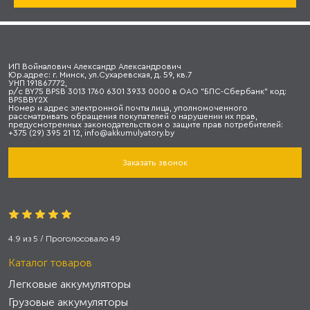
ИП Войналович Александр Александрович
Юр.адрес: г. Минск, ул.Сухаревская, д. 59, кв.7
УНП 191867772,
р/с BY75 BPSB 3013 1760 6301 3933 0000 в ОАО "БПС-Сбербанк" код:
BPSBBY2X
Номер и адрес электронной почты лица, уполномоченного
рассматривать обращения покупателей о нарушении их прав,
предусмотренных законодательством о защите прав потребителей:
+375 (29) 395 21 12, info@akkumulyatory.by
Заказать звонок
4.9
из
5
/ Проголосовало
49
Каталог товаров
Легковые аккумуляторы
Грузовые аккумуляторы