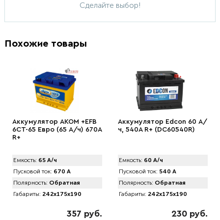
Сделайте выбор!
Похожие товары
Аккумулятор AКОМ +EFB
Аккумулятор Edcon 60 А/
6CT-65 Евро (65 А/ч) 670А
ч, 540A R+ (DC60540R)
R+
Емкость:
65 А/ч
Емкость:
60 А/ч
Пусковой ток:
670 А
Пусковой ток:
540 А
Полярность:
Обратная
Полярность:
Обратная
Габариты:
242x175x190
Габариты:
242x175x190
357 руб.
230 руб.