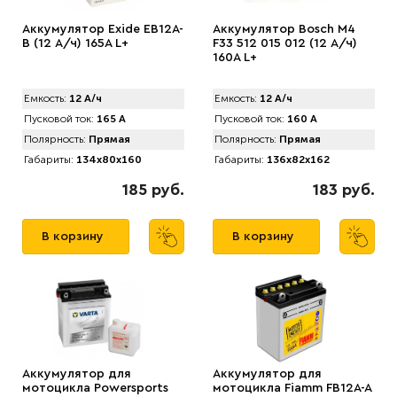
Аккумулятор Exide EB12A-
Аккумулятор Bosch M4
B (12 А/ч) 165A L+
F33 512 015 012 (12 А/ч)
160A L+
Емкость:
12 А/ч
Емкость:
12 А/ч
Пусковой ток:
165 А
Пусковой ток:
160 А
Полярность:
Прямая
Полярность:
Прямая
Габариты:
134x80x160
Габариты:
136x82x162
185 руб.
183 руб.
В корзину
В корзину
Аккумулятор для
Аккумулятор для
мотоцикла Powersports
мотоцикла Fiamm FB12A-A