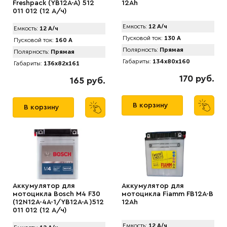
Freshpack (YB12A-A) 512
12Ah
011 012 (12 А/ч)
Емкость:
12 А/ч
Емкость:
12 А/ч
Пусковой ток:
130 А
Пусковой ток:
160 А
Полярность:
Прямая
Полярность:
Прямая
Габариты:
134x80x160
Габариты:
136x82x161
170 руб.
165 руб.
В корзину
В корзину
Аккумулятор для
Аккумулятор для
мотоцикла Bosch M4 F30
мотоцикла Fiamm FB12A-B
(12N12A-4A-1/YB12A-A )512
12Ah
011 012 (12 А/ч)
Емкость:
12 А/ч