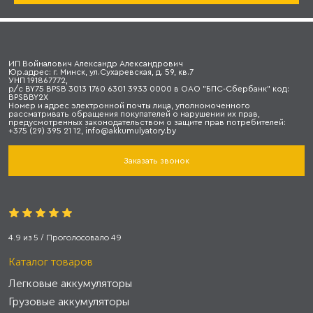
ИП Войналович Александр Александрович
Юр.адрес: г. Минск, ул.Сухаревская, д. 59, кв.7
УНП 191867772,
р/с BY75 BPSB 3013 1760 6301 3933 0000 в ОАО "БПС-Сбербанк" код:
BPSBBY2X
Номер и адрес электронной почты лица, уполномоченного
рассматривать обращения покупателей о нарушении их прав,
предусмотренных законодательством о защите прав потребителей:
+375 (29) 395 21 12, info@akkumulyatory.by
Заказать звонок
4.9
из
5
/ Проголосовало
49
Каталог товаров
Легковые аккумуляторы
Грузовые аккумуляторы