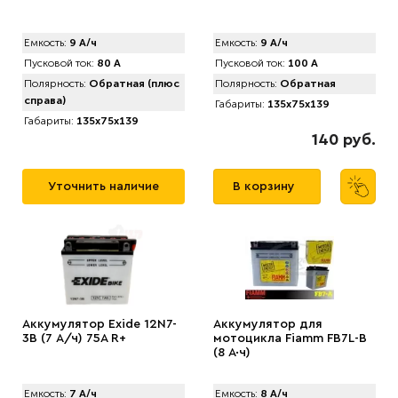
Емкость:
9 А/ч
Емкость:
9 А/ч
Пусковой ток:
80 А
Пусковой ток:
100 А
Полярность:
Обратная (плюс
Полярность:
Обратная
справа)
Габариты:
135x75x139
Габариты:
135x75x139
140 руб.
Уточнить наличие
В корзину
Аккумулятор Exide 12N7-
Аккумулятор для
3B (7 А/ч) 75A R+
мотоцикла Fiamm FB7L-B
(8 А·ч)
Емкость:
7 А/ч
Емкость:
8 А/ч