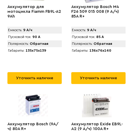
Аккумулятор для
Аккумулятор Bosch M4
мотоцикла Fiamm FB9L-A2
F26 509 015 008 (9 А/ч)
9Ah
85A R+
Емкость:
9 А/ч
Емкость:
9 А/ч
Пусковой ток:
90 А
Пусковой ток:
85 А
Полярность:
Обратная
Полярность:
Обратная
Габариты:
135x75x139
Габариты:
136x76x140
Уточнить наличие
Уточнить наличие
Аккумулятор Bosch (9А/
Аккумулятор Exide EB9L-
ч) 80A R+
A2 (9 А/ч) 100A R+