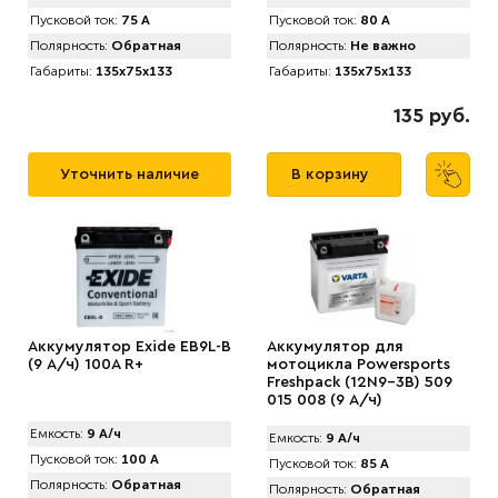
Пусковой ток:
75 А
Пусковой ток:
80 А
Полярность:
Обратная
Полярность:
Не важно
Габариты:
135x75x133
Габариты:
135x75x133
135 руб.
Уточнить наличие
В корзину
Аккумулятор Exide EB9L-B
Аккумулятор для
(9 А/ч) 100A R+
мотоцикла Powersports
Freshpack (12N9-3B) 509
015 008 (9 А/ч)
Емкость:
9 А/ч
Емкость:
9 А/ч
Пусковой ток:
100 А
Пусковой ток:
85 А
Полярность:
Обратная
Полярность:
Обратная