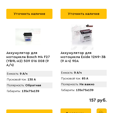
Уточнить наличие
Уточнить наличие
Аккумулятор для
Аккумулятор для
мотоцикла Bosch M4 F27
мотоцикла Exide 12N9-3B
(YB9L-A2) 509 016 008 (9
(9 А·ч) 90А
А/ч)
Емкость:
9 А/ч
Емкость:
9 А/ч
Пусковой ток:
85 А
Пусковой ток:
130 А
Полярность:
Не важно
Полярность:
Обратная
Габариты:
135x75x139
Габариты:
135x75x139
157 руб.