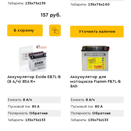
Габариты:
135x75x139
Габариты:
136x76x140
157 руб.
В корзину
Уточнить наличие
Аккумулятор Exide EB7L-B
Аккумулятор для
(8 А/ч) 85A R+
мотоцикла Fiamm FB7L-B
8Ah
Емкость:
8 А/ч
Емкость:
8 А/ч
Пусковой ток:
85 А
Пусковой ток:
80 А
Полярность:
Обратная
Полярность:
Обратная
Габариты:
135x75x133
Габариты:
135x75x133