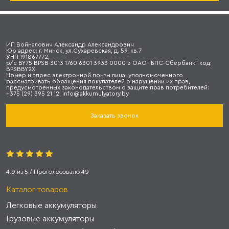
ИП Войналович Александр Александрович
Юр.адрес: г. Минск, ул.Сухаревская, д. 59, кв.7
УНП 191867772,
р/с BY75 BPSB 3013 1760 6301 3933 0000 в ОАО "БПС-Сбербанк" код:
BPSBBY2X
Номер и адрес электронной почты лица, уполномоченного
рассматривать обращения покупателей о нарушении их прав,
предусмотренных законодательством о защите прав потребителей:
+375 (29) 395 21 12, info@akkumulyatory.by
Заказать звонок
4.9
из
5
/ Проголосовало
49
Каталог товаров
Легковые аккумуляторы
Грузовые аккумуляторы