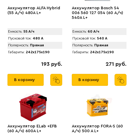
Аккумулятор ALFA Hybrid
Аккумулятор Bosch S4
(55 А/ч) 480A L+
006 560 127 054 (60 А/ч)
540A L+
Емкость:
55 А/ч
Емкость:
60 А/ч
Пусковой ток:
480 А
Пусковой ток:
540 А
Полярность:
Прямая
Полярность:
Прямая
Габариты:
242x175x190
Габариты:
242x175x190
193 руб.
271 руб.
В корзину
В корзину
Аккумулятор ELab +EFB
Аккумулятор FORA-S (60
(60 А/ч) 600A L+
А/ч) 500 A L+