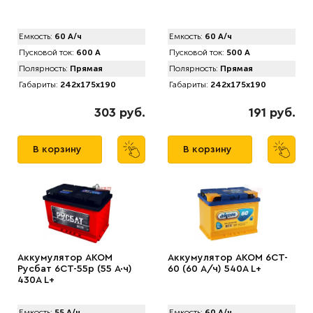
Емкость:
60 А/ч
Емкость:
60 А/ч
Пусковой ток:
600 А
Пусковой ток:
500 А
Полярность:
Прямая
Полярность:
Прямая
Габариты:
242x175x190
Габариты:
242x175x190
303 руб.
191 руб.
В корзину
В корзину
Аккумулятор AKOM
Аккумулятор AKOM 6CT-
Русбат 6СТ-55р (55 А·ч)
60 (60 А/ч) 540А L+
430A L+
Емкость:
55 А/ч
Емкость:
60 А/ч