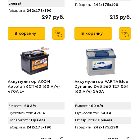
слева)
Габариты:
242x175x190
Габариты:
242x175x190
297 руб.
215 руб.
В корзину
В корзину
Аккумулятор AKOM
Аккумулятор VARTA Blue
Autofan 6СТ-60 (60 А/ч)
Dynamic D43 560 127 054
470А L+
(60 А/ч) 540А
Емкость:
60 А/ч
Емкость:
60 А/ч
Пусковой ток:
470 А
Пусковой ток:
540 А
Полярность:
Прямая
Полярность:
Прямая
Габариты:
242x175x190
Габариты:
242x175x190