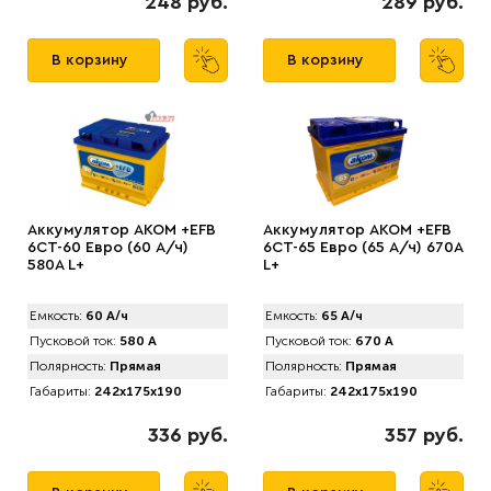
248 руб.
289 руб.
В корзину
В корзину
Аккумулятор AKOM +EFB
Аккумулятор AKOM +EFB
6CT-60 Евро (60 А/ч)
6CT-65 Евро (65 А/ч) 670А
580А L+
L+
Емкость:
60 А/ч
Емкость:
65 А/ч
Пусковой ток:
580 А
Пусковой ток:
670 А
Полярность:
Прямая
Полярность:
Прямая
Габариты:
242x175x190
Габариты:
242x175x190
336 руб.
357 руб.