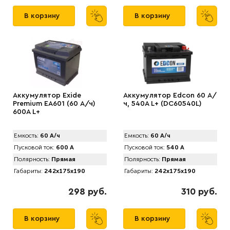
В корзину
В корзину
Аккумулятор Exide
Аккумулятор Edcon 60 А/
Premium EA601 (60 А/ч)
ч, 540A L+ (DC60540L)
600A L+
Емкость:
60 А/ч
Емкость:
60 А/ч
Пусковой ток:
600 А
Пусковой ток:
540 А
Полярность:
Прямая
Полярность:
Прямая
Габариты:
242x175x190
Габариты:
242x175x190
298 руб.
310 руб.
В корзину
В корзину