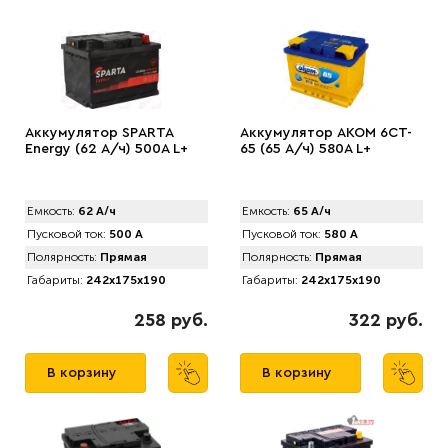
Аккумулятор SPАRTA
Аккумулятор AKOM 6CT-
Energy (62 А/ч) 500A L+
65 (65 А/ч) 580А L+
Емкость:
62 А/ч
Емкость:
65 А/ч
Пусковой ток:
500 А
Пусковой ток:
580 А
Полярность:
Прямая
Полярность:
Прямая
Габариты:
242x175x190
Габариты:
242x175x190
258 руб.
322 руб.
В корзину
В корзину