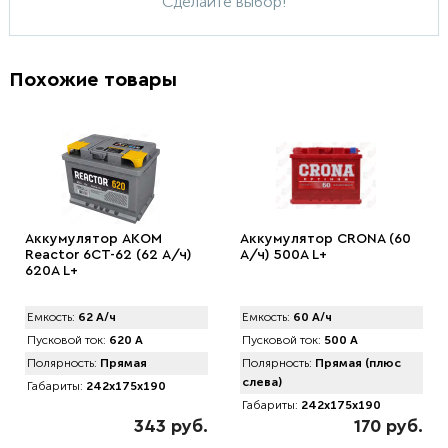
Сделайте выбор!
Похожие товары
Аккумулятор AКOM
Аккумулятор CRONA (60
Reactor 6CT-62 (62 А/ч)
А/ч) 500A L+
620A L+
Емкость:
62 А/ч
Емкость:
60 А/ч
Пусковой ток:
620 А
Пусковой ток:
500 А
Полярность:
Прямая
Полярность:
Прямая (плюс
слева)
Габариты:
242x175x190
Габариты:
242x175x190
343 руб.
170 руб.