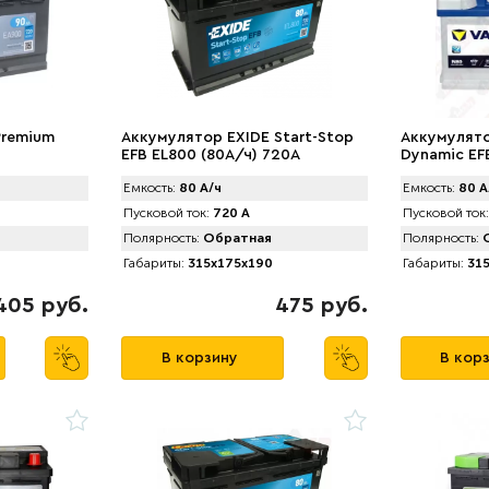
Premium
Аккумулятор EXIDE Start-Stop
Аккумулято
EFB EL800 (80А/ч) 720A
Dynamic EFB
R+ (580 500
Емкость:
80 А/ч
Емкость:
80 А
Пусковой ток:
720 А
Пусковой ток:
Полярность:
Обратная
Полярность:
О
Габариты:
315x175x190
Габариты:
315
405 руб.
475 руб.
В корзину
В кор