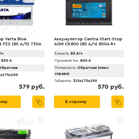
р Varta Blue
Аккумулятор Centra Start-Stop
 F22 (80 А/h) 730А
AGM CK800 (80 А/ч) 800A R+
 073)
/ч
Емкость:
80 А/ч
800 А
Пусковой ток:
800 А
братная
Полярность:
Обратная (плюс
справа)
x175x190
Габариты:
315x175x190
579 руб.
570 руб.
зину
В корзину