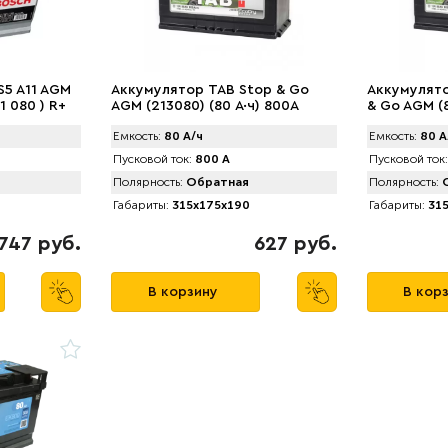
S5 A11 AGM
Аккумулятор TAB Stop & Go
Аккумулято
1 080 ) R+
AGM (213080) (80 А·ч) 800A
& Go AGM (
Емкость:
80 А/ч
Емкость:
80 А
Пусковой ток:
800 А
Пусковой ток:
Полярность:
Обратная
Полярность:
О
Габариты:
315x175x190
Габариты:
315
747 руб.
627 руб.
В корзину
В кор