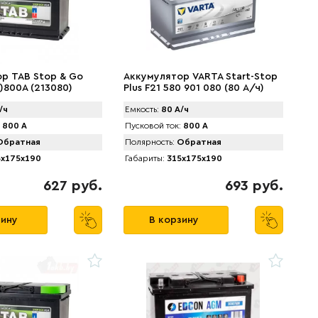
р TAB Stop & Go
Аккумулятор VARTA Start-Stop
)800А (213080)
Plus F21 580 901 080 (80 А/ч)
800А
/ч
Емкость:
80 А/ч
800 А
Пусковой ток:
800 А
братная
Полярность:
Обратная
x175x190
Габариты:
315x175x190
627 руб.
693 руб.
зину
В корзину