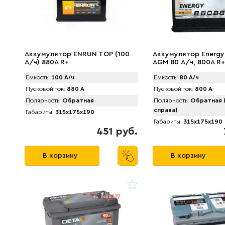
Аккумулятор ENRUN TOP (100
Аккумулятор Energy
А/ч) 880A R+
AGM 80 А/ч, 800A R
Емкость:
100 А/ч
Емкость:
80 А/ч
Пусковой ток:
880 А
Пусковой ток:
800 А
Полярность:
Обратная
Полярность:
Обратная 
справа)
Габариты:
315x175x190
Габариты:
315x175x190
451 руб.
В корзину
В корзину