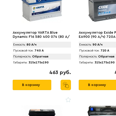
Аккумулятор VARTA Blue
Аккумулятор Exide 
Dynamic F16 580 400 074 (80 А/
EA900 (90 А/ч) 720A
ч) 740А
Емкость:
80 А/ч
Емкость:
90 А/ч
Пусковой ток:
740 А
Пусковой ток:
720 А
Полярность:
Обратная
Полярность:
Обратная
Габариты:
315x175x190
Габариты:
315x175x190
463 руб.
В корзину
В корзину