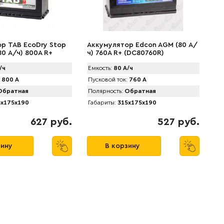
р TAB EcоDry Stop
Аккумулятор Edcon AGM (80 А/
80 А/ч) 800А R+
ч) 760A R+ (DC80760R)
/ч
Емкость:
80 А/ч
800 А
Пусковой ток:
760 А
братная
Полярность:
Обратная
x175x190
Габариты:
315x175x190
627 руб.
527 руб.
зину
В корзину