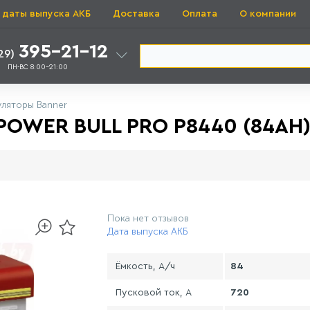
 даты выпуска АКБ
Доставка
Оплата
О компании
395-21-12
29)
ПН-ВС 8:00-21:00
ляторы Banner
OWER BULL PRO P8440 (84AH)
Пока нет отзывов
Дата выпуска АКБ
Ёмкость, А/ч
84
Пусковой ток, А
720