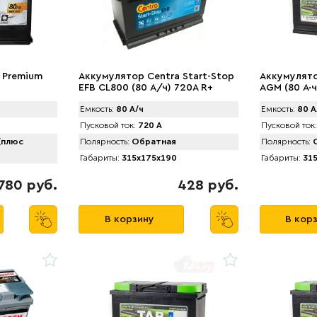
 Premium
Аккумулятор Centra Start-Stop
Аккумулято
+
EFB CL800 (80 А/ч) 720A R+
AGM (80 А·ч
Емкость:
80 А/ч
Емкость:
80 А
Пусковой ток:
720 А
Пусковой ток:
(плюс
Полярность:
Обратная
Полярность:
О
Габариты:
315x175x190
Габариты:
315
780 руб.
428 руб.
В корзину
В кор