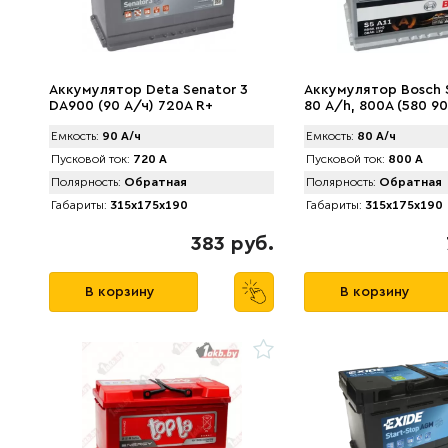
Аккумулятор Deta Senator 3
Аккумулятор Bosch 
DA900 (90 А/ч) 720A R+
80 А/h, 800А (580 90
Емкость:
90 А/ч
Емкость:
80 А/ч
Пусковой ток:
720 А
Пусковой ток:
800 А
Полярность:
Обратная
Полярность:
Обратная
Габариты:
315x175x190
Габариты:
315x175x190
383 руб.
В корзину
В корзину