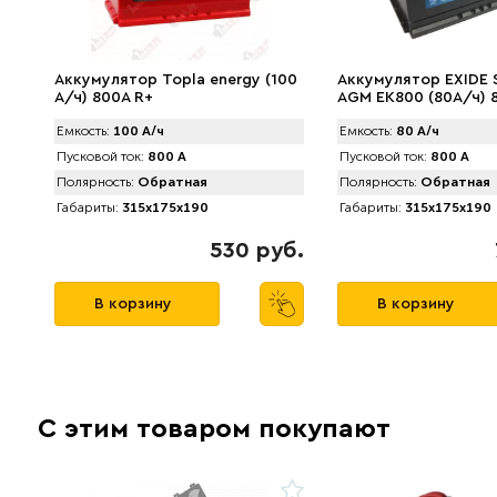
Аккумулятор Topla energy (100
Аккумулятор EXIDE 
А/ч) 800А R+
AGM EK800 (80А/ч) 
Емкость:
100 А/ч
Емкость:
80 А/ч
Пусковой ток:
800 А
Пусковой ток:
800 А
Полярность:
Обратная
Полярность:
Обратная
Габариты:
315x175x190
Габариты:
315x175x190
530 руб.
В корзину
В корзину
С этим товаром покупают