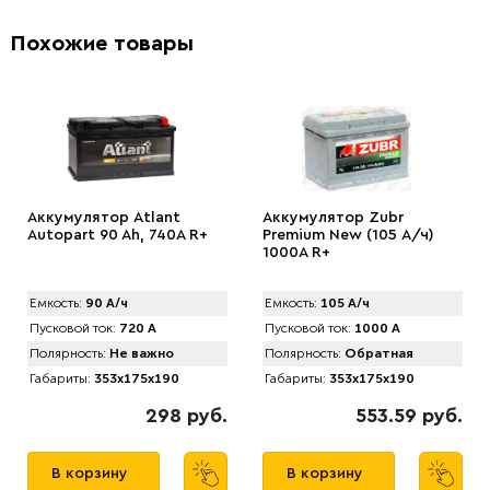
Похожие товары
Аккумулятор Atlant
Аккумулятор Zubr
Autopart 90 Ah, 740A R+
Prеmium New (105 А/ч)
1000А R+
Емкость:
90 А/ч
Емкость:
105 А/ч
Пусковой ток:
720 А
Пусковой ток:
1000 А
Полярность:
Не важно
Полярность:
Обратная
Габариты:
353x175x190
Габариты:
353x175x190
298 руб.
553.59 руб.
В корзину
В корзину