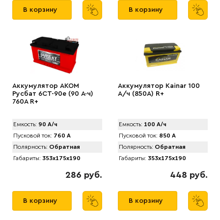
В корзину
В корзину
Аккумулятор AKOM
Аккумулятор Kainar 100
Русбат 6СТ-90е (90 А·ч)
А/ч (850A) R+
760A R+
Емкость:
90 А/ч
Емкость:
100 А/ч
Пусковой ток:
760 А
Пусковой ток:
850 А
Полярность:
Обратная
Полярность:
Обратная
Габариты:
353x175x190
Габариты:
353x175x190
286 руб.
448 руб.
В корзину
В корзину