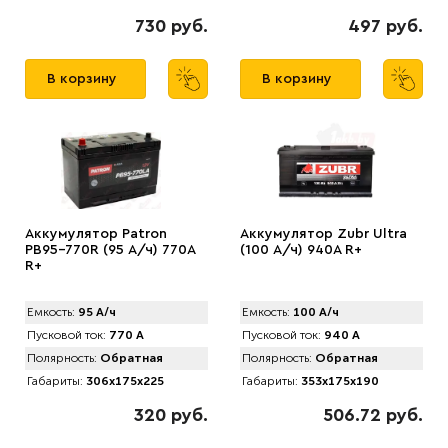
730 руб.
497 руб.
В корзину
В корзину
Аккумулятор Patron
Аккумулятор Zubr Ultra
PB95-770R (95 А/ч) 770A
(100 А/ч) 940А R+
R+
Емкость:
95 А/ч
Емкость:
100 А/ч
Пусковой ток:
770 А
Пусковой ток:
940 А
Полярность:
Обратная
Полярность:
Обратная
Габариты:
306x175x225
Габариты:
353x175x190
320 руб.
506.72 руб.