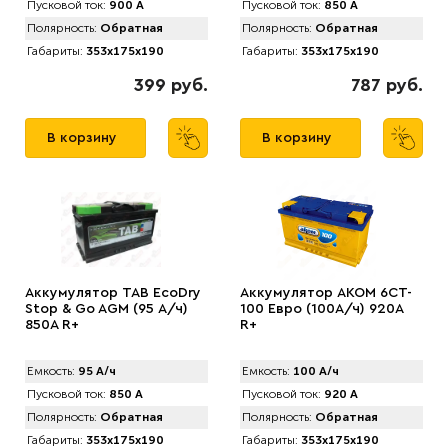
Пусковой ток:
900 А
Пусковой ток:
850 А
Полярность:
Обратная
Полярность:
Обратная
Габариты:
353x175x190
Габариты:
353x175x190
399 руб.
787 руб.
В корзину
В корзину
Аккумулятор TAB EcоDry
Аккумулятор AKOM 6CT-
Stop & Go AGM (95 А/ч)
100 Евро (100А/ч) 920А
850А R+
R+
Емкость:
95 А/ч
Емкость:
100 А/ч
Пусковой ток:
850 А
Пусковой ток:
920 А
Полярность:
Обратная
Полярность:
Обратная
Габариты:
353x175x190
Габариты:
353x175x190