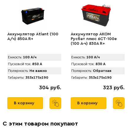
Аккумулятор Atlant (100
Аккумулятор AKOM
А/ч) 850A R+
Русбат плюс 6СТ-100е
(100 А·ч) 830A R+
Емкость:
100 А/ч
Емкость:
100 А/ч
Пусковой ток:
850 А
Пусковой ток:
830 А
Полярность:
Не важно
Полярность:
Обратная
Габариты:
353x175x190
Габариты:
353x175x190
304 руб.
323 руб.
В корзину
В корзину
С этим товаром покупают