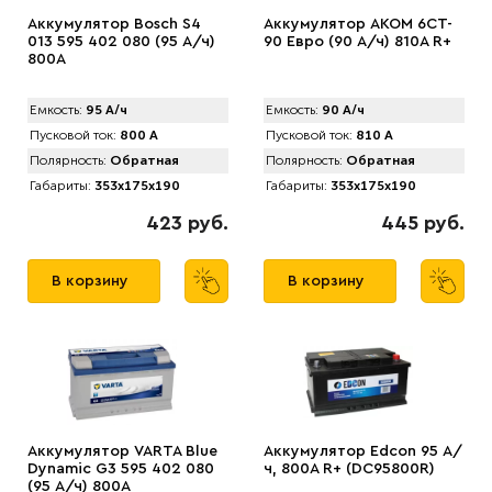
Аккумулятор Bosch S4
Аккумулятор AКОМ 6CT-
013 595 402 080 (95 А/ч)
90 Евро (90 А/ч) 810А R+
800A
Емкость:
95 А/ч
Емкость:
90 А/ч
Пусковой ток:
800 А
Пусковой ток:
810 А
Полярность:
Обратная
Полярность:
Обратная
Габариты:
353x175x190
Габариты:
353x175x190
423 руб.
445 руб.
В корзину
В корзину
Аккумулятор VARTA Blue
Аккумулятор Edcon 95 А/
Dynamic G3 595 402 080
ч, 800A R+ (DC95800R)
(95 А/ч) 800А