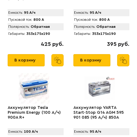
Емкость:
95 А/ч
Емкость:
95 А/ч
Пусковой ток:
800 А
Пусковой ток:
800 А
Полярность:
Обратная
Полярность:
Обратная
Габариты:
353x175x190
Габариты:
353x175x190
425 руб.
395 руб.
В корзину
В корзину
Аккумулятор Tesla
Аккумулятор VARTA
Premium Energy (100 А/ч)
Start-Stop G14 AGM 595
900A R+
901 085 (95 А/ч) 850А
Емкость:
100 А/ч
Емкость:
95 А/ч