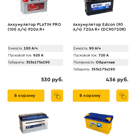
Аккумулятор PLATIN PRO
Аккумулятор Edcon (90
(100 А/ч) 920A R+
А/ч) 720A R+ (DC90720R)
Емкость:
100 А/ч
Емкость:
90 А/ч
Пусковой ток:
920 А
Пусковой ток:
720 А
Габариты:
353x175x190
Полярность:
Обратная
Габариты:
353x175x190
530 руб.
436 руб.
В корзину
В корзину