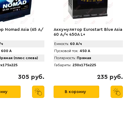
р Nomad Asia (65 А/
Аккумулятор Eurostart Blue Asia
60 А/ч 450A L+
/ч
Емкость:
60 А/ч
600 А
Пусковой ток:
450 А
рямая (плюс слева)
Полярность:
Прямая
x175x225
Габариты:
230x175x225
305 руб.
235 руб.
зину
В корзину