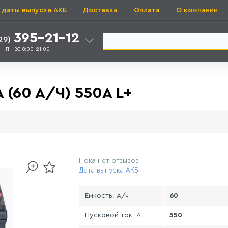
 даты выпуска АКБ
Доставка
Оплата
О компании
395-21-12
29)
ПН-ВС 8:00-21:00
(60 A/Ч) 550A L+
Пока нет отзывов
Дата выпуска АКБ
Ёмкость, А/ч
60
Пусковой ток, А
550