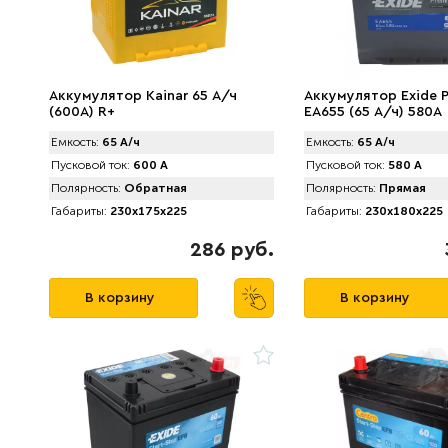
Аккумулятор Kainar 65 А/ч
Аккумулятор Exide 
(600A) R+
EA655 (65 А/ч) 580A
Емкость:
65 А/ч
Емкость:
65 А/ч
Пусковой ток:
600 А
Пусковой ток:
580 А
Полярность:
Обратная
Полярность:
Прямая
Габариты:
230x175x225
Габариты:
230x180x225
286 руб.
В корзину
В корзину