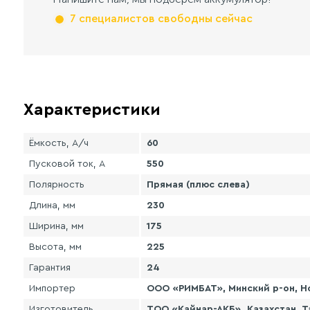
7 специалистов свободны сейчас
Характеристики
Ёмкость, А/ч
60
Пусковой ток, А
550
Полярность
Прямая (плюс слева)
Длина, мм
230
Ширина, мм
175
Высота, мм
225
Гарантия
24
Импортер
ООО «РИМБАТ», Минский р-он, Но
Изготовитель
ТОО «Кайнар-АКБ». Казахстан, Т