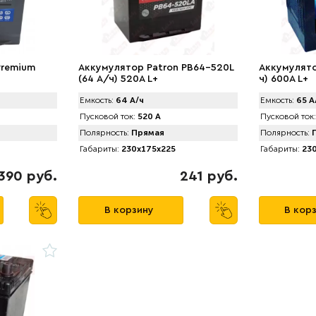
Premium
Аккумулятор Patron PB64-520L
Аккумулято
(64 А/ч) 520A L+
ч) 600A L+
Емкость:
64 А/ч
Емкость:
65 А
Пусковой ток:
520 А
Пусковой ток:
Полярность:
Прямая
Полярность:
П
Габариты:
230x175x225
Габариты:
230
390 руб.
241 руб.
В корзину
В кор