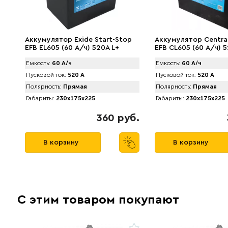
Аккумулятор Exide Start-Stop
Аккумулятор Centra
EFB EL605 (60 А/ч) 520A L+
EFB CL605 (60 А/ч) 
Емкость:
60 А/ч
Емкость:
60 А/ч
Пусковой ток:
520 А
Пусковой ток:
520 А
Полярность:
Прямая
Полярность:
Прямая
Габариты:
230x175x225
Габариты:
230x175x225
360 руб.
В корзину
В корзину
С этим товаром покупают