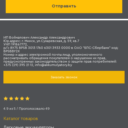
ИП Войналович Александр Александрович
Юр.адрес: г. Минск, ул.Сухаревская, д. 59, кв.7
УНП 191867772,
р/с BY75 BPSB 3013 1760 6301 3933 0000 в ОАО "БПС-Сбербанк" код:
BPSBBY2X
Номер и адрес электронной почты лица, уполномоченного
рассматривать обращения покупателей о нарушении их прав,
предусмотренных законодательством о защите прав потребителей:
+375 (29) 395 21 12, info@akkumulyatory.by
Заказать звонок
4.9
из
5
/ Проголосовало
49
Каталог товаров
Легковые аккумуляторы