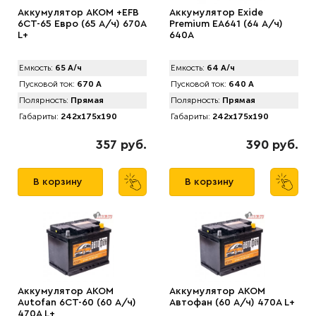
Аккумулятор AKOM +EFB
Аккумулятор Exide
6CT-65 Евро (65 А/ч) 670А
Premium EA641 (64 А/ч)
L+
640A
Емкость:
65 А/ч
Емкость:
64 А/ч
Пусковой ток:
670 А
Пусковой ток:
640 А
Полярность:
Прямая
Полярность:
Прямая
Габариты:
242x175x190
Габариты:
242x175x190
357 руб.
390 руб.
В корзину
В корзину
Аккумулятор AKOM
Аккумулятор AКОМ
Autofan 6СТ-60 (60 А/ч)
Автофан (60 А/ч) 470A L+
470А L+