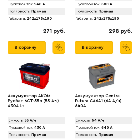
Пусковой ток:
540 А
Пусковой ток:
600 А
Полярность:
Прямая
Полярность:
Прямая
Габариты:
242x175x190
Габариты:
242x175x190
271 руб.
298 руб.
В корзину
В корзину
Аккумулятор AKOM
Аккумулятор Centra
Русбат 6СТ-55р (55 А·ч)
Futura CA641 (64 А/ч)
430A L+
640A
Емкость:
55 А/ч
Емкость:
64 А/ч
Пусковой ток:
430 А
Пусковой ток:
640 А
Полярность:
Прямая
Полярность:
Прямая