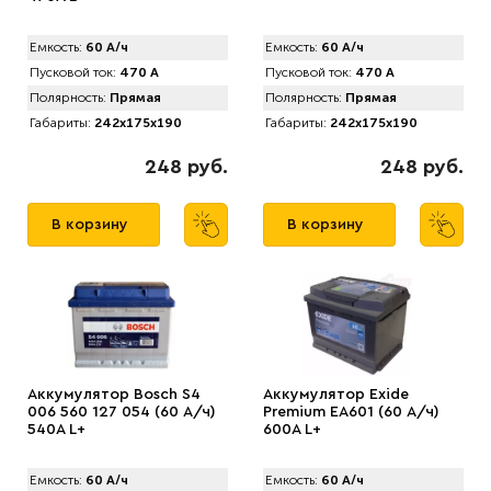
Емкость:
60 А/ч
Емкость:
60 А/ч
Пусковой ток:
470 А
Пусковой ток:
470 А
Полярность:
Прямая
Полярность:
Прямая
Габариты:
242x175x190
Габариты:
242x175x190
248 руб.
248 руб.
В корзину
В корзину
Аккумулятор Bosch S4
Аккумулятор Exide
006 560 127 054 (60 А/ч)
Premium EA601 (60 А/ч)
540A L+
600A L+
Емкость:
60 А/ч
Емкость:
60 А/ч