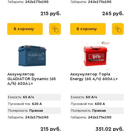
Габариты:
242x175x190
Габариты:
242x175x190
215 руб.
265 руб.
В корзину
В корзину
Аккумулятор
Аккумулятор Tоpla
GLADIATOR Dynamic (65
Energy (60 А/ч) 600A L+
А/h) 620A L+
Емкость:
65 А/ч
Емкость:
60 А/ч
Пусковой ток:
620 А
Пусковой ток:
600 А
Полярность:
Прямая
Полярность:
Прямая
Габариты:
242x175x190
Габариты:
242x175x190
215 руб.
351.02 руб.