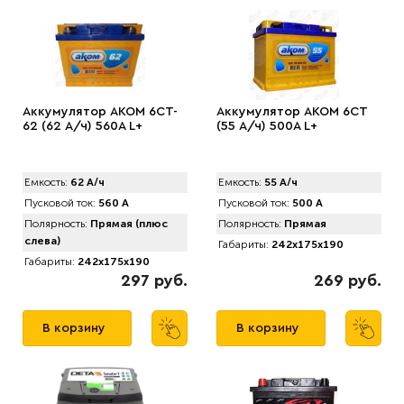
Аккумулятор АКОМ 6CT-
Аккумулятор AКОМ 6CT
62 (62 А/ч) 560А L+
(55 А/ч) 500А L+
Емкость:
62 А/ч
Емкость:
55 А/ч
Пусковой ток:
560 А
Пусковой ток:
500 А
Полярность:
Прямая (плюс
Полярность:
Прямая
слева)
Габариты:
242x175x190
Габариты:
242x175x190
297 руб.
269 руб.
В корзину
В корзину