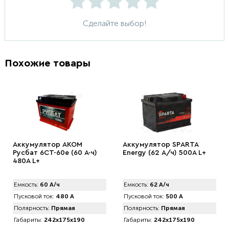
Сделайте выбор!
Похожие товары
Аккумулятор AKOM
Аккумулятор SPАRTA
Русбат 6СТ-60е (60 А·ч)
Energy (62 А/ч) 500A L+
480A L+
Емкость:
60 А/ч
Емкость:
62 А/ч
Пусковой ток:
480 А
Пусковой ток:
500 А
Полярность:
Прямая
Полярность:
Прямая
Габариты:
242x175x190
Габариты:
242x175x190