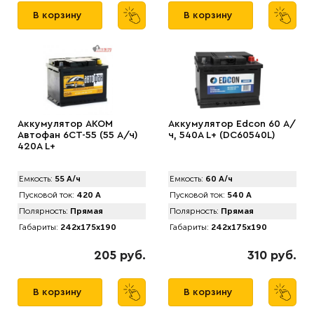
В корзину
В корзину
Аккумулятор AKOM
Аккумулятор Edcon 60 А/
Автофан 6CT-55 (55 А/ч)
ч, 540A L+ (DC60540L)
420А L+
Емкость:
55 А/ч
Емкость:
60 А/ч
Пусковой ток:
420 А
Пусковой ток:
540 А
Полярность:
Прямая
Полярность:
Прямая
Габариты:
242x175x190
Габариты:
242x175x190
205 руб.
310 руб.
В корзину
В корзину