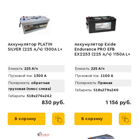
Аккумулятор PLATIN
Аккумулятор Exide
SILVER (225 А/ч) 1300A L+
Endurance PRO EFB
EX2253 (225 А/ч) 1150А L+
Емкость:
225 А/ч
Емкость:
225 А/ч
Пусковой ток:
1300 А
Пусковой ток:
1100 А
Полярность:
обратная
Полярность:
Прямая
грузовая (плюс слева)
Габариты:
518x279x240
Габариты:
518x276x242
830 руб.
1 156 руб.
В корзину
В корзину