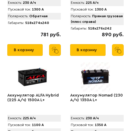
Емкость:
230 А/ч
Емкость:
225 А/ч
Пусковой ток:
1300 А
Пусковой ток:
1300 А
Полярность:
Обратная
Полярность:
Прямая грузовая
(плюс справа)
Габариты:
518x274x240
Габариты:
518x276x242
781 руб.
890 руб.
В корзину
В корзину
Аккумулятор АLFA Hybrid
Аккумулятор Nomad (230
(225 А/ч) 1500A L+
А/ч) 1350A L+
Емкость:
225 А/ч
Емкость:
230 А/ч
Пусковой ток:
1100 А
Пусковой ток:
1350 А