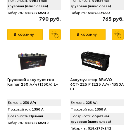
Полярность:
обратная
Полярность:
обратная
грузовая (плюс слева)
грузовая (плюс слева)
Габариты:
518x276x240
Габариты:
518x223x223
790 руб.
765 руб.
В корзину
В корзину
Грузовой аккумулятор
Аккумулятор BRAVO
Kainar 230 А/ч (1350A) L+
6СТ-225 Р (225 А/ч) 1350A
L+
Емкость:
230 А/ч
Емкость:
225 А/ч
Пусковой ток:
1350 А
Пусковой ток:
1350 А
Полярность:
Прямая
Полярность:
обратная
грузовая (плюс слева)
Габариты:
518x276x242
Габариты:
518x273x242