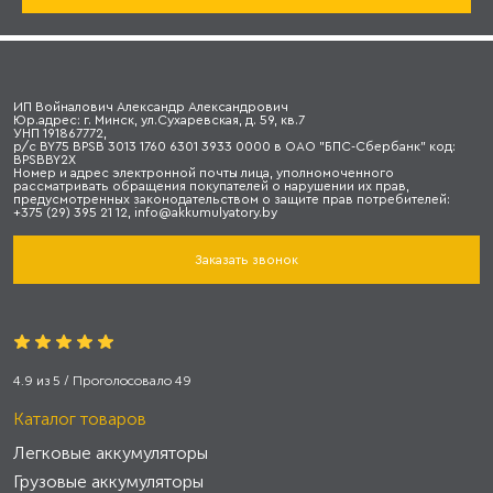
ИП Войналович Александр Александрович
Юр.адрес: г. Минск, ул.Сухаревская, д. 59, кв.7
УНП 191867772,
р/с BY75 BPSB 3013 1760 6301 3933 0000 в ОАО "БПС-Сбербанк" код:
BPSBBY2X
Номер и адрес электронной почты лица, уполномоченного
рассматривать обращения покупателей о нарушении их прав,
предусмотренных законодательством о защите прав потребителей:
+375 (29) 395 21 12, info@akkumulyatory.by
Заказать звонок
4.9
из
5
/ Проголосовало
49
Каталог товаров
Легковые аккумуляторы
Грузовые аккумуляторы