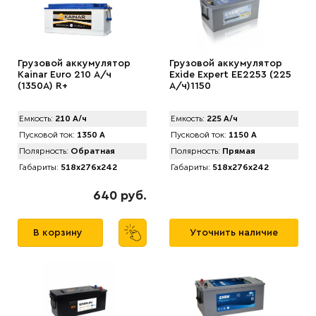
Грузовой аккумулятор
Грузовой аккумулятор
Kainar Euro 210 А/ч
Exide Expert EE2253 (225
(1350A) R+
А/ч)1150
Емкость:
210 А/ч
Емкость:
225 А/ч
Пусковой ток:
1350 А
Пусковой ток:
1150 А
Полярность:
Обратная
Полярность:
Прямая
Габариты:
518x276x242
Габариты:
518x276x242
640 руб.
В корзину
Уточнить наличие