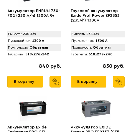
Аккумулятор ENRUN 730-
Грузовой аккумулятор
702 (230 А/ч) 1300A R+
Exide Prof Power EF2353
(235Ah) 1300A
Емкость:
230 А/ч
Емкость:
235 А/ч
Пусковой ток:
1300 А
Пусковой ток:
1300 А
Полярность:
Обратная
Полярность:
Обратная
Габариты:
518x276x242
Габариты:
518x279x240
840 руб.
850 руб.
В корзину
В корзину
Аккумулятор Exide
Аккумулятор EXIDE