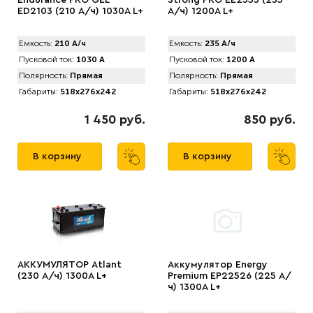
Endurance PRO GEL
Strong PRO EE2353 (235
ED2103 (210 А/ч) 1030A L+
А/ч) 1200A L+
Емкость:
210 А/ч
Емкость:
235 А/ч
Пусковой ток:
1030 А
Пусковой ток:
1200 А
Полярность:
Прямая
Полярность:
Прямая
Габариты:
518x276x242
Габариты:
518x276x242
1 450 руб.
850 руб.
В корзину
В корзину
АККУМУЛЯТОР Аtlant
Аккумулятор Energy
(230 А/ч) 1300A L+
Premium EP22526 (225 А/
ч) 1300A L+