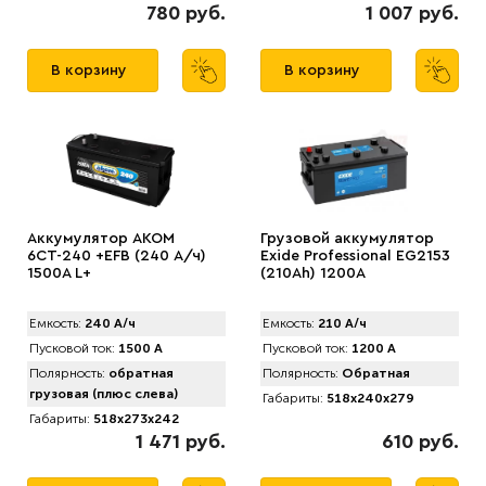
780 руб.
1 007 руб.
В корзину
В корзину
Аккумулятор AKOM
Грузовой аккумулятор
6СТ-240 +EFB (240 А/ч)
Exide Professional EG2153
1500A L+
(210Ah) 1200A
Емкость:
240 А/ч
Емкость:
210 А/ч
Пусковой ток:
1500 А
Пусковой ток:
1200 А
Полярность:
обратная
Полярность:
Обратная
грузовая (плюс слева)
Габариты:
518x240x279
Габариты:
518x273x242
1 471 руб.
610 руб.