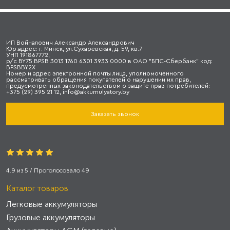
ИП Войналович Александр Александрович
Юр.адрес: г. Минск, ул.Сухаревская, д. 59, кв.7
УНП 191867772,
р/с BY75 BPSB 3013 1760 6301 3933 0000 в ОАО "БПС-Сбербанк" код:
BPSBBY2X
Номер и адрес электронной почты лица, уполномоченного
рассматривать обращения покупателей о нарушении их прав,
предусмотренных законодательством о защите прав потребителей:
+375 (29) 395 21 12, info@akkumulyatory.by
Заказать звонок
4.9
из
5
/ Проголосовало
49
Каталог товаров
Легковые аккумуляторы
Грузовые аккумуляторы