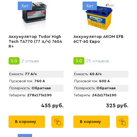
Хит
Хит
Аккумулятор Tudor High
Аккумулятор AKOM EFB
Tech TA770 (77 А/ч) 760A
6CT-60 Евро
R+
2 отзыва
25 отзывов
5.0
5.0
Емкость:
77 А/ч
Емкость:
60 А/ч
Пусковой ток:
760 А
Пусковой ток:
600 А
Полярность:
Обратная
Полярность:
Обратная
Габариты:
278x175x190
Габариты:
242x175x190
455 руб.
325 руб.
В корзину
В корзину