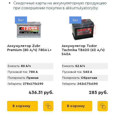
Скидочные карты на аккумуляторную продукцию
при совершении покупки в akkumulyatory.by.
Хит
Хит
Аккумулятор Zubr
Аккумулятор Tudor
Premium (80 А/ч) 780А L+
Technika TB620 (62 А/ч)
540A
Емкость:
80 А/ч
Емкость:
62 А/ч
Пусковой ток:
780 А
Пусковой ток:
540 А
Полярность:
Прямая
Полярность:
Обратная
Габариты:
278x175x190
Габариты:
242x175x190
436.31 руб.
285 руб.
В корзину
В корзину