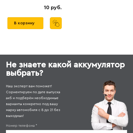
10 руб.
В корзину
Не знаете какой аккумулятор
выбрать?
Наш эксперт вам поможет!
Сориентируем по дате выпуска
акб и подберём необходимые
варианты конкретно под вашу
марку автомобиля с 8 до 21 без
выходных!
Номер телефона
*