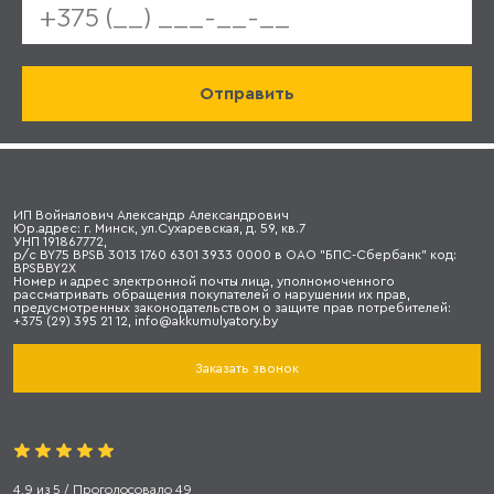
ИП Войналович Александр Александрович
Юр.адрес: г. Минск, ул.Сухаревская, д. 59, кв.7
УНП 191867772,
р/с BY75 BPSB 3013 1760 6301 3933 0000 в ОАО "БПС-Сбербанк" код:
BPSBBY2X
Номер и адрес электронной почты лица, уполномоченного
рассматривать обращения покупателей о нарушении их прав,
предусмотренных законодательством о защите прав потребителей:
+375 (29) 395 21 12, info@akkumulyatory.by
Заказать звонок
4.9
из
5
/ Проголосовало
49