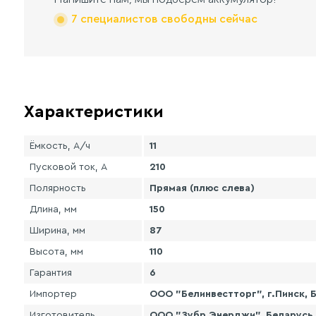
7 специалистов свободны сейчас
Характеристики
Ёмкость, А/ч
11
Пусковой ток, А
210
Полярность
Прямая (плюс слева)
Длина, мм
150
Ширина, мм
87
Высота, мм
110
Гарантия
6
Импортер
ООО "Белинвестторг", г.Пинск, Б
Изготовитель
ООО "Зубр Энерджи", Беларусь, г