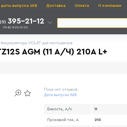
 даты выпуска АКБ
Доставка
Оплата
О компании
395-21-12
29)
ПН-ВС 8:00-21:00
Аккумуляторы VOLAT для мотоциклов
12S AGM (11 A/Ч) 210A L+
Пока нет отзывов
Дата выпуска АКБ
Ёмкость, А/ч
11
Пусковой ток, А
210