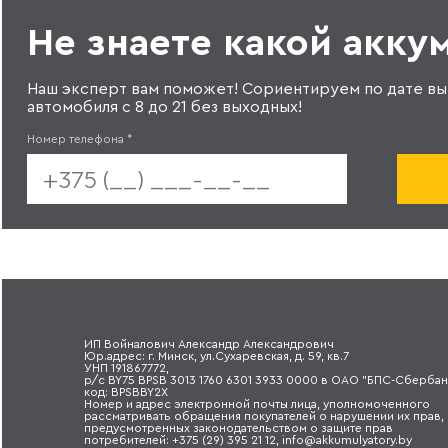
Не знаете какой акку
Наш эксперт вам поможет! Сориентируем по дате вы
автомобиля с 8 до 21 без выходных!
Номер телефона
*
ИП Войналович Александр Александрович
Юр.адрес: г. Минск, ул.Сухаревская, д. 59, кв.7
УНП 191867772,
р/с BY75 BPSB 3013 1760 6301 3933 0000 в ОАО "БПС-Сбербан
код: BPSBBY2X
Номер и адрес электронной почты лица, уполномоченного
рассматривать обращения покупателей о нарушении их прав,
предусмотренных законодательством о защите прав
потребителей: +375 (29) 395 21 12, info@akkumulyatory.by