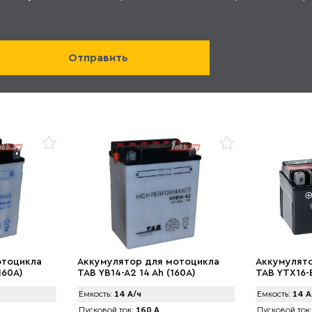
отоцикла
Аккумулятор для мотоцикла
Аккумулят
160А)
TAB YB14-A2 14 Ah (160А)
TAB YTX16-
Емкость:
14 А/ч
Емкость:
14 А
Пусковой ток:
160 А
Пусковой ток: