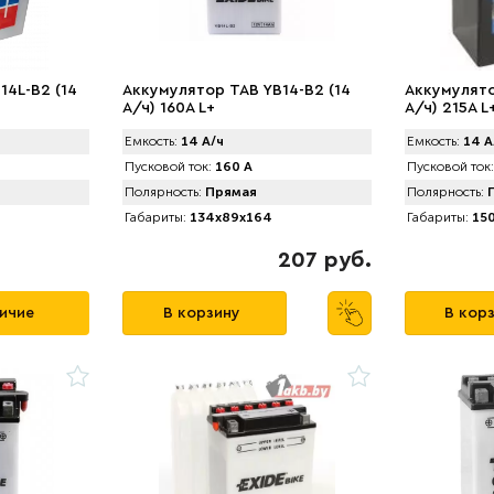
14L-B2 (14
Аккумулятор TAB YB14-B2 (14
Аккумулято
А/ч) 160A L+
А/ч) 215А L
Емкость:
14 А/ч
Емкость:
14 А
Пусковой ток:
160 А
Пусковой ток:
Полярность:
Прямая
Полярность:
П
Габариты:
134x89x164
Габариты:
150
207 руб.
личие
В корзину
В кор