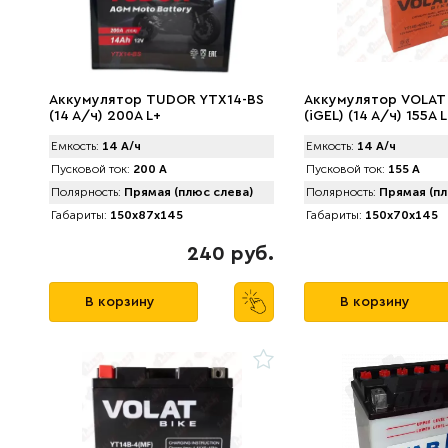
Аккумулятор TUDOR YTX14-BS
Аккумулятор VOLAT
(14 A/ч) 200A L+
(iGEL) (14 A/ч) 155A 
Емкость:
14 А/ч
Емкость:
14 А/ч
Пусковой ток:
200 А
Пусковой ток:
155 А
Полярность:
Прямая (плюс слева)
Полярность:
Прямая (пл
Габариты:
150x87x145
Габариты:
150x70x145
240 руб.
В корзину
В корзину