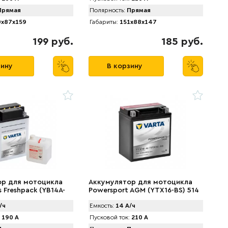
рямая
Полярность:
Прямая
x87x159
Габариты:
151x88x147
199 руб.
185 руб.
зину
В корзину
ор для мотоцикла
Аккумулятор для мотоцикла
 Freshpack (YB14A-
Powersport AGM (YTX16-BS) 514
 019 (14 А/ч)
902 022 (14 А/ч)
/ч
Емкость:
14 А/ч
190 А
Пусковой ток:
210 А