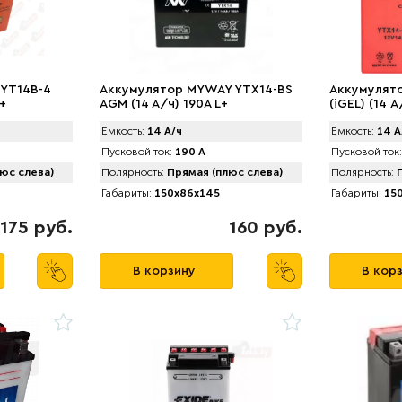
 YT14B-4
Аккумулятор MYWAY YTX14-BS
Аккумулято
L+
AGM (14 A/ч) 190A L+
(iGEL) (14 А
Емкость:
14 А/ч
Емкость:
14 А
Пусковой ток:
190 А
Пусковой ток:
юс слева)
Полярность:
Прямая (плюс слева)
Полярность:
П
Габариты:
150x86x145
Габариты:
150
175 руб.
160 руб.
В корзину
В кор