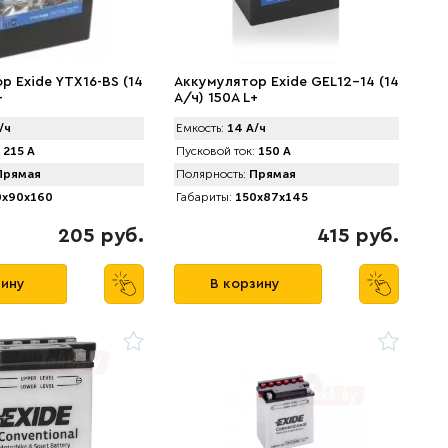
р Exide YTX16-BS (14
Аккумулятор Exide GEL12-14 (14
+
А/ч) 150A L+
/ч
Емкость:
14 А/ч
215 А
Пусковой ток:
150 А
рямая
Полярность:
Прямая
x90x160
Габариты:
150x87x145
205 руб.
415 руб.
зину
В корзину