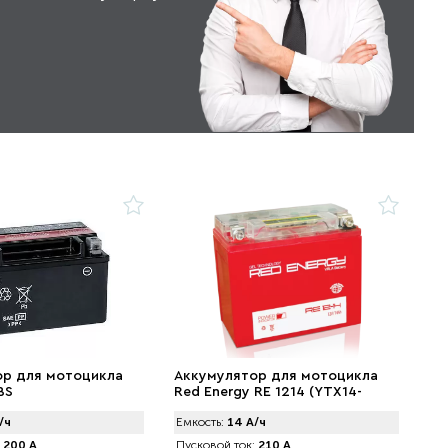
ор для мотоцикла
Аккумулятор для мотоцикла
BS
Red Energy RE 1214 (YTX14-
BS,YTX14H-BS, YTX16-BS, YB16B-
/ч
Емкость:
14 А/ч
A) (14 А/ч)
200 А
Пусковой ток:
210 А