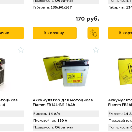
Полярность:
Обратная
Полярность:
П
Габариты:
135x90x167
Габариты:
134
170 руб.
личие
В корзину
В кор
отоцикла
Аккумулятор для мотоцикла
Аккумулят
·ч)
Fiamm FB14L-B2 14Ah
Fiamm FB14
Емкость:
14 А/ч
Емкость:
14 А
Пусковой ток:
150 А
Пусковой ток:
Полярность:
Обратная
Полярность:
О