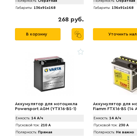
Полярность:
Обратная
Полярность:
Обратная
Габариты:
136x91x168
Габариты:
136x91x168
268 руб.
В корзину
Уточнить на
Аккумулятор для мотоцикла
Аккумулятор для м
Powersport AGM (YTX16-BS-1)
Fiamm FTX16-BS (14 А
514 901 022 (14 А/ч)
Емкость:
14 А/ч
Емкость:
14 А/ч
Пусковой ток:
210 А
Пусковой ток:
230 А
Полярность:
Прямая
Полярность:
Не важно