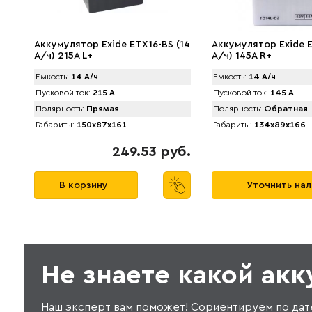
Аккумулятор Exide ETX16-BS (14
Аккумулятор Exide E
А/ч) 215A L+
А/ч) 145A R+
Емкость:
14 А/ч
Емкость:
14 А/ч
Пусковой ток:
215 А
Пусковой ток:
145 А
Полярность:
Прямая
Полярность:
Обратная
Габариты:
150x87x161
Габариты:
134x89x166
249.53 руб.
В корзину
Уточнить на
Не знаете какой ак
Наш эксперт вам поможет! Сориентируем по дат