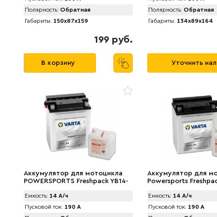
Полярность:
Обратная
Полярность:
Обратная
Габариты:
150x87x159
Габариты:
134x89x164
199 руб.
В корзину
Уточнить на
Аккумулятор для мотоцикла
Аккумулятор для м
POWERSPORTS Freshpack YB14-
Powersports Freshpac
A2 514 012 014 (14 А/ч) 190A R+
B2) 514 013 014 (14 А
Емкость:
14 А/ч
Емкость:
14 А/ч
Пусковой ток:
190 А
Пусковой ток:
190 А