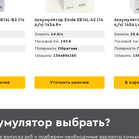
B14L-B2 (14
Аккумулятор Exide EB14L-A2 (14
Аккумулято
А/ч) 145A R+
А/ч) 145A L
Емкость:
14 А/ч
Емкость:
14 А
Пусковой ток:
145 А
Пусковой ток:
Полярность:
Обратная
Полярность:
П
Габариты:
134x89x166
Габариты:
134
личие
Уточнить наличие
В кор
кумулятор выбрать?
е выпуска акб и подберём необходимые варианты конкр