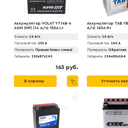
Аккумулятор VOLAT YT14B-4
Аккумулятор TAB YB
AGM (MF) (14 А/ч) 155A L+
А/ч) 160A R+
Емкость:
14 А/ч
Емкость:
14 А/ч
Пусковой ток:
155 А
Пусковой ток:
160 А
Полярность:
Прямая (плюс слева)
Полярность:
Обратная
Габариты:
150x87x145
Габариты:
134x89x164
163 руб.
В корзину
Уточнить на