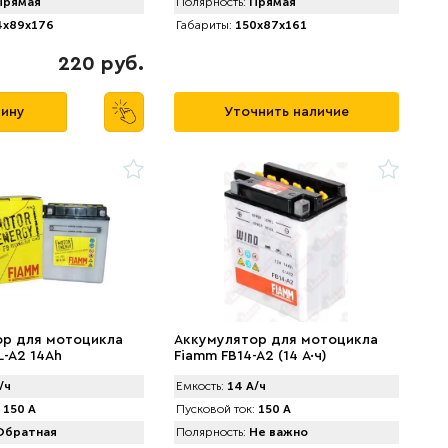
рямая
Полярность:
Прямая
x89x176
Габариты:
150x87x161
220 руб.
зину
Уточнить наличие
ор для мотоцикла
Аккумулятор для мотоцикла
L-A2 14Ah
Fiamm FB14-A2 (14 А·ч)
/ч
Емкость:
14 А/ч
150 А
Пусковой ток:
150 А
братная
Полярность:
Не важно