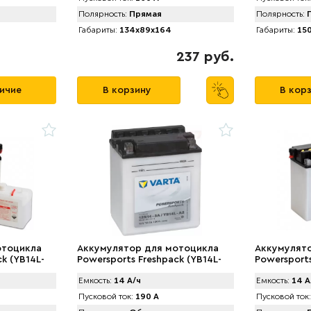
Полярность:
Прямая
Полярность:
П
Габариты:
134x89x164
Габариты:
150
237 руб.
личие
В корзину
В кор
отоцикла
Аккумулятор для мотоцикла
Аккумулят
k (YB14L-
Powersports Freshpack (YB14L-
Powersports
/ч)
A2) 514 011 014 (14 А/ч)
A2) 514 401
Емкость:
14 А/ч
Емкость:
14 А
Пусковой ток:
190 А
Пусковой ток: