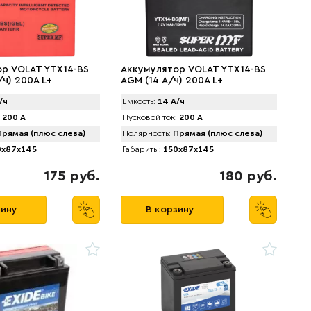
р VOLAT YTX14-BS
Аккумулятор VOLAT YTX14-BS
/ч) 200A L+
AGM (14 А/ч) 200A L+
/ч
Емкость:
14 А/ч
200 А
Пусковой ток:
200 А
рямая (плюс слева)
Полярность:
Прямая (плюс слева)
x87x145
Габариты:
150x87x145
175 руб.
180 руб.
зину
В корзину