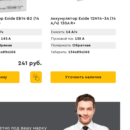
р Exide EB14-B2 (14
Аккумулятор Exide 12N14-3A (14
+
А/ч) 130A R+
/ч
Емкость:
14 А/ч
145 А
Пусковой ток:
130 А
рямая
Полярность:
Обратная
x89x166
Габариты:
134x89x166
241 руб.
зину
Уточнить наличие
етно под вашу марку