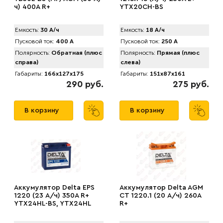
ч) 400A R+
YTX20СH-BS
Емкость:
30 А/ч
Емкость:
18 А/ч
Пусковой ток:
400 А
Пусковой ток:
250 А
Полярность:
Обратная (плюс
Полярность:
Прямая (плюс
справа)
слева)
Габариты:
166x127x175
Габариты:
151x87x161
290 руб.
275 руб.
В корзину
В корзину
Аккумулятор Delta EPS
Аккумулятор Delta AGM
1220 (23 А/ч) 350A R+
СТ 1220.1 (20 А/ч) 260A
YTX24HL-BS, YTX24HL
R+