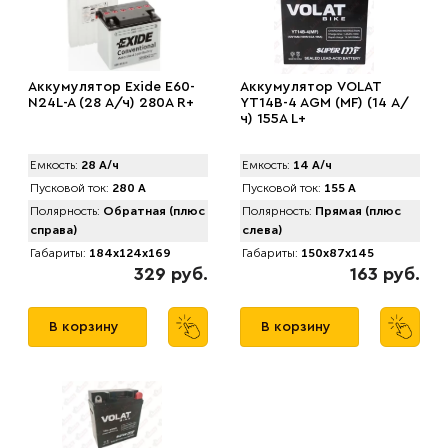
Аккумулятор Exide E60-
Аккумулятор VOLAT
N24L-A (28 А/ч) 280A R+
YT14B-4 AGM (MF) (14 А/
ч) 155A L+
Емкость:
28 А/ч
Емкость:
14 А/ч
Пусковой ток:
280 А
Пусковой ток:
155 А
Полярность:
Обратная (плюс
Полярность:
Прямая (плюс
справа)
слева)
Габариты:
184x124x169
Габариты:
150x87x145
329 руб.
163 руб.
В корзину
В корзину