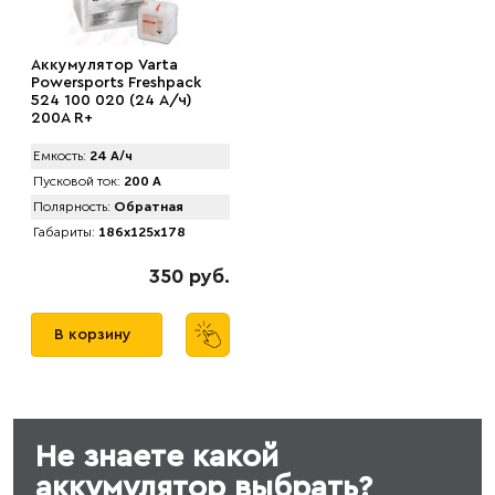
Аккумулятор Varta
Powersports Freshpack
524 100 020 (24 А/ч)
200A R+
Емкость:
24 А/ч
Пусковой ток:
200 А
Полярность:
Обратная
Габариты:
186x125x178
350 руб.
В корзину
Не знаете какой
аккумулятор выбрать?