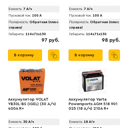
Емкость:
7 А/ч
Емкость:
7 А/ч
Пусковой ток:
100 А
Пусковой ток:
100 А
Полярность:
Обратная (плюс
Полярность:
Обратная (плюс
справа)
справа)
Габариты:
114x71x130
Габариты:
114x71x130
97 руб.
98 руб.
В корзину
В корзину
Аккумулятор VOLAT
Аккумулятор Varta
YB30L-BS (iGEL) (30 А/ч)
Powersports AGM 518 901
400A R+
025 (18 А/ч) 210A R+
Емкость:
30 А/ч
Емкость:
18 А/ч