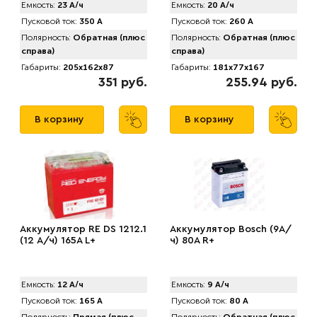
Емкость:
23 А/ч
Емкость:
20 А/ч
Пусковой ток:
350 А
Пусковой ток:
260 А
Полярность:
Обратная (плюс
Полярность:
Обратная (плюс
справа)
справа)
Габариты:
205x162x87
Габариты:
181x77x167
351 руб.
255.94 руб.
В корзину
В корзину
Аккумулятор RE DS 1212.1
Аккумулятор Bosch (9А/
(12 А/ч) 165A L+
ч) 80A R+
Емкость:
12 А/ч
Емкость:
9 А/ч
Пусковой ток:
165 А
Пусковой ток:
80 А