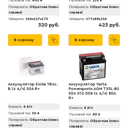
Пусковой ток:
400 А
Пусковой ток:
210 А
Полярность:
Обратная (плюс
Полярность:
Обратная (плюс
справа)
справа)
Габариты:
166x127x175
Габариты:
177x88x156
320 руб.
423 руб.
В корзину
В корзину
Аккумулятор Exide YB4L-
Аккумулятор Varta
B (4 А/ч) 50А R+
Powersports AGM TX5L-BS
504 012 008 (4 А/ч) 80A
R+
Емкость:
4 А/ч
Емкость:
4 А/ч
Пусковой ток:
50 А
Пусковой ток:
80 А
Полярность:
Обратная (плюс
Полярность:
Обратная (плюс
справа)
справа)