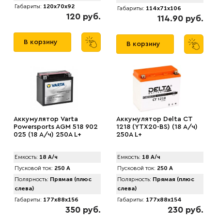
Габариты:
120x70x92
Габариты:
114x71x106
120 руб.
114.90 руб.
В корзину
В корзину
Аккумулятор Varta
Аккумулятор Delta CT
Powersports AGM 518 902
1218 (YTX20-BS) (18 А/ч)
025 (18 А/ч) 250A L+
250A L+
Емкость:
18 А/ч
Емкость:
18 А/ч
Пусковой ток:
250 А
Пусковой ток:
250 А
Полярность:
Прямая (плюс
Полярность:
Прямая (плюс
слева)
слева)
Габариты:
177x88x156
Габариты:
177x88x154
350 руб.
230 руб.