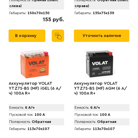
Полярность:
Прямая (плюс
Полярность:
Обратная (плюс
слева)
справа)
Габариты:
150x70x130
Габариты:
135x75x139
155 руб.
В корзину
Уточнить наличие
Аккумулятор VOLAT
Аккумулятор VOLAT
YTZ7S-BS (MF) iGEL (6 А/
YTZ7S-BS (MF) AGM (6 А/
ч) 100A R+
ч) 100A R+
Емкость:
6 А/ч
Емкость:
6 А/ч
Пусковой ток:
100 А
Пусковой ток:
100 А
Полярность:
Обратная
Полярность:
Обратная
Габариты:
113x70x107
Габариты:
113x70x107