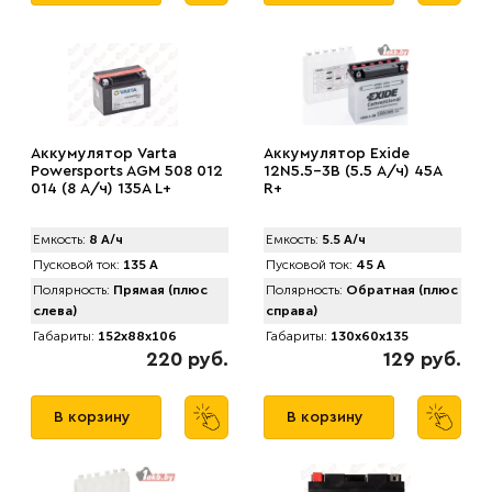
Аккумулятор Varta
Аккумулятор Exide
Powersports AGM 508 012
12N5.5-3B (5.5 А/ч) 45А
014 (8 А/ч) 135A L+
R+
Емкость:
8 А/ч
Емкость:
5.5 А/ч
Пусковой ток:
135 А
Пусковой ток:
45 А
Полярность:
Прямая (плюс
Полярность:
Обратная (плюс
слева)
справа)
Габариты:
152x88x106
Габариты:
130x60x135
220 руб.
129 руб.
В корзину
В корзину