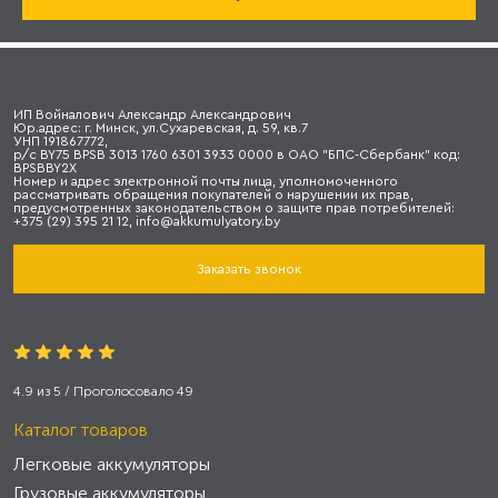
ИП Войналович Александр Александрович
Юр.адрес: г. Минск, ул.Сухаревская, д. 59, кв.7
УНП 191867772,
р/с BY75 BPSB 3013 1760 6301 3933 0000 в ОАО "БПС-Сбербанк" код:
BPSBBY2X
Номер и адрес электронной почты лица, уполномоченного
рассматривать обращения покупателей о нарушении их прав,
предусмотренных законодательством о защите прав потребителей:
+375 (29) 395 21 12, info@akkumulyatory.by
Заказать звонок
4.9
из
5
/ Проголосовало
49
Каталог товаров
Легковые аккумуляторы
Грузовые аккумуляторы