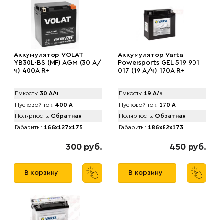
Аккумулятор VOLAT
Аккумулятор Varta
YB30L-BS (MF) AGM (30 А/
Powersports GEL 519 901
ч) 400A R+
017 (19 А/ч) 170A R+
Емкость:
30 А/ч
Емкость:
19 А/ч
Пусковой ток:
400 А
Пусковой ток:
170 А
Полярность:
Обратная
Полярность:
Обратная
Габариты:
166x127x175
Габариты:
186x82x173
300 руб.
450 руб.
В корзину
В корзину