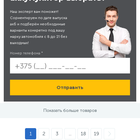
Наш эксперт вам поможет!
Сориентируем по дате выпуска
акб и подберём необходимые
варианты конкретно под вашу
марку автомобиля с 8 до 21 без
выходных!
Номер телефона
*
Показать больше товаров
1
2
3
...
18
19