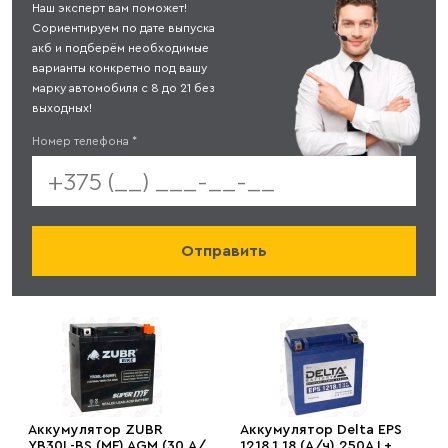
Наш эксперт вам поможет!
Сориентируем по дате выпуска
акб и подберём необходимые
варианты конкретно под вашу
марку автомобиля с 8 до 21 без
выходных!
Номер телефона
*
Аккумулятор ZUBR
Аккумулятор Delta EPS
YB30L-BS (MF) AGM (30 А/
1218.1 18 (А/ч) 250A L+