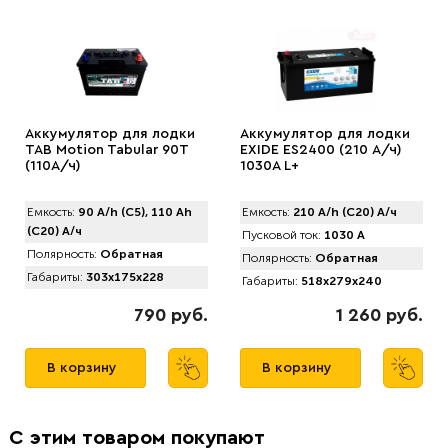
Аккумулятор для лодки
Аккумулятор для лодки
TAB Motion Tabular 90Т
EXIDE ES2400 (210 А/ч)
(110А/ч)
1030A L+
Емкость:
90 A/h (C5), 110 Ah
Емкость:
210 A/h (C20) А/ч
(C20) А/ч
Пусковой ток:
1030 А
Полярность:
Обратная
Полярность:
Обратная
Габариты:
303x175x228
Габариты:
518x279x240
790 руб.
1 260 руб.
В корзину
В корзину
С этим товаром покупают