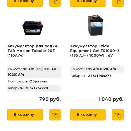
В корзину
В корзину
Аккумулятор для лодки
Аккумулятор Exide
TAB Motion Tabular 90Т
Equipment Gel ES1000-6
(110А/ч)
(195 А/ч) 1000Wh, 6V
Емкость:
90 A/h (C5), 110 Ah
Емкость:
195 A/h (C20) А/ч
(C20) А/ч
Габариты:
245x190x275
Полярность:
Обратная
Габариты:
303x175x228
790 руб.
1 040 руб.
В корзину
В корзину