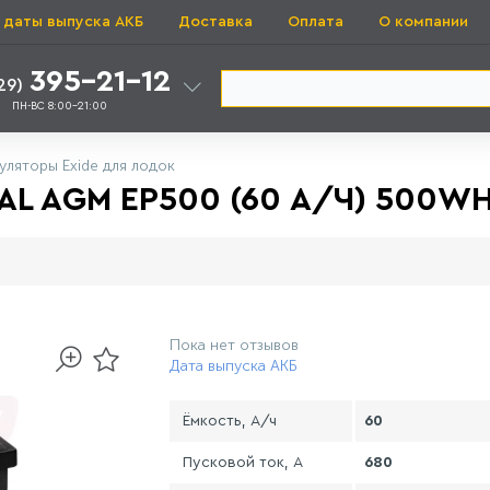
 даты выпуска АКБ
Доставка
Оплата
О компании
395-21-12
29)
ПН-ВС 8:00-21:00
уляторы Exide для лодок
L AGM EP500 (60 А/Ч) 500WH
Пока нет отзывов
Дата выпуска АКБ
Ёмкость, А/ч
60
Пусковой ток, А
680