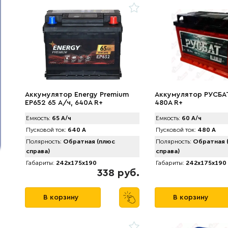
Аккумулятор Energy Premium
Аккумулятор РУСБАТ
EP652 65 А/ч, 640A R+
480A R+
Емкость:
65 А/ч
Емкость:
60 А/ч
Пусковой ток:
640 А
Пусковой ток:
480 А
Полярность:
Обратная (плюс
Полярность:
Обратная 
справа)
справа)
Габариты:
242x175x190
Габариты:
242x175x190
338 руб.
В корзину
В корзину