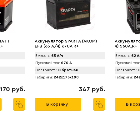
BATT
Аккумулятор SPARTA (АKOM)
Аккумулято
R+
EFB (65 А/ч) 670A R+
ч) 560A,R+
Емкость:
65 А/ч
Емкость:
62 А
Пусковой ток:
670 А
Пусковой ток:
Полярность:
Обратная
Полярность:
О
Габариты:
242x175x190
Габариты:
242
170 руб.
347 руб.
В корзину
В кор