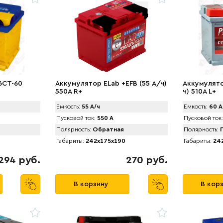
6CT-60
Аккумулятор ELab +EFB (55 А/ч)
Аккумулято
550A R+
ч) 510A L+
Емкость:
55 А/ч
Емкость:
60 А
Пусковой ток:
550 А
Пусковой ток:
Полярность:
Обратная
Полярность:
П
Габариты:
242x175x190
Габариты:
242
294 руб.
270 руб.
В корзину
В кор