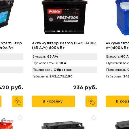
 Start-Stop
Аккумулятор Patron PB65-600R
Аккумулятор
640A R+
(65 А/ч) 600A R+
А·ч)600А R+
Емкость:
65 А/ч
Емкость:
60 А
Пусковой ток:
600 А
Пусковой ток:
Полярность:
Обратная
Полярность:
О
Габариты:
242x175x190
Габариты:
242
420 руб.
236 руб.
В корзину
В кор