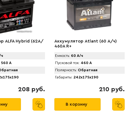
р ALFA Hybrid (62А/
Аккумулятор Atlant (60 А/ч)
460A R+
/ч
Емкость:
60 А/ч
560 А
Пусковой ток:
460 А
братная
Полярность:
Обратная
x175x190
Габариты:
242x175x190
208 руб.
210 руб.
зину
В корзину