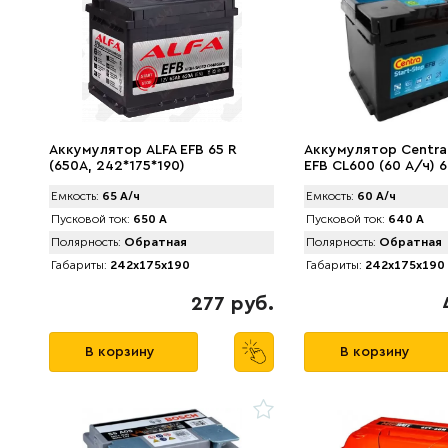
Аккумулятор АLFA EFB 65 R
Аккумулятор Centra
(650A, 242*175*190)
EFB CL600 (60 А/ч) 
Емкость:
65 А/ч
Емкость:
60 А/ч
Пусковой ток:
650 А
Пусковой ток:
640 А
Полярность:
Обратная
Полярность:
Обратная
Габариты:
242x175x190
Габариты:
242x175x190
277 руб.
В корзину
В корзину