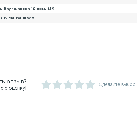
. Ваупшасова 10 пом. 159
я г. Манзанарес
ть отзыв?
Сделайте выбор!
вою оценку!