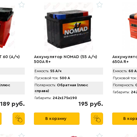
 60 (А/ч)
Аккумулятор NOMAD (55 А/ч)
Аккумулято
500A R+
650A R+
Емкость:
55 А/ч
Емкость:
60 А
Пусковой ток:
500 А
Пусковой ток:
(плюс
Полярность:
Обратная (плюс
Полярность:
О
справа)
Габариты:
242
Габариты:
242x175x190
189 руб.
195 руб.
В корзину
В кор