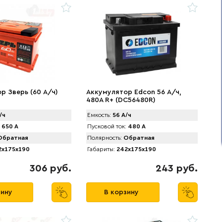
р Зверь (60 А/ч)
Аккумулятор Edcon 56 А/ч,
480A R+ (DC56480R)
/ч
Емкость:
56 А/ч
650 А
Пусковой ток:
480 А
братная
Полярность:
Обратная
x175x190
Габариты:
242x175x190
306 руб.
243 руб.
зину
В корзину