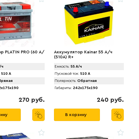
р PLATIN PRO (60 А/
Аккумулятор Kainar 55 А/ч
(510A) R+
/ч
Емкость:
55 А/ч
510 А
Пусковой ток:
510 А
рямая
Полярность:
Обратная
x175x190
Габариты:
242x175x190
270 руб.
240 руб.
зину
В корзину