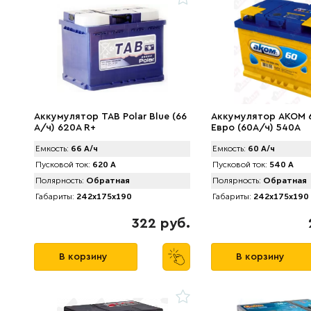
Аккумулятор TAB Polar Blue (66
Аккумулятор AKOM 
А/ч) 620А R+
Евро (60А/ч) 540А
Емкость:
66 А/ч
Емкость:
60 А/ч
Пусковой ток:
620 А
Пусковой ток:
540 А
Полярность:
Обратная
Полярность:
Обратная
Габариты:
242x175x190
Габариты:
242x175x190
322 руб.
В корзину
В корзину