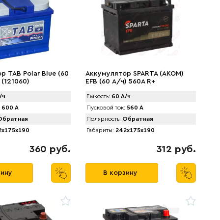
 TAB Polar Blue (60
Аккумулятор SPARTA (АKOM)
 (121060)
EFB (60 А/ч) 560A R+
/ч
Емкость:
60 А/ч
600 А
Пусковой ток:
560 А
братная
Полярность:
Обратная
x175x190
Габариты:
242x175x190
360 руб.
312 руб.
зину
В корзину