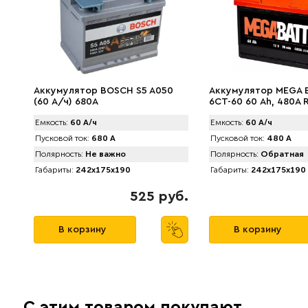
Аккумулятор BOSCH S5 A050
Аккумулятор MEGA 
(60 А/ч) 680А
6СТ-60 60 Ah, 480A 
Емкость:
60 А/ч
Емкость:
60 А/ч
Пусковой ток:
680 А
Пусковой ток:
480 А
Полярность:
Не важно
Полярность:
Обратная
Габариты:
242x175x190
Габариты:
242x175x190
525 руб.
В корзину
В корзину
С этим товаром покупают