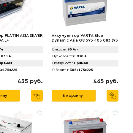
р PLАTIN ASIA SILVER
Аккумулятор VARTA Blue
0A L+
Dynamic Asia G8 595 405 083 (95
А/ч) 830А L+ Japan
/ч
Емкость:
95 А/ч
830 А
Пусковой ток:
830 А
рямая
Полярность:
Прямая
x175x225
Габариты:
306x175x225
435 руб.
465 руб.
зину
В корзину