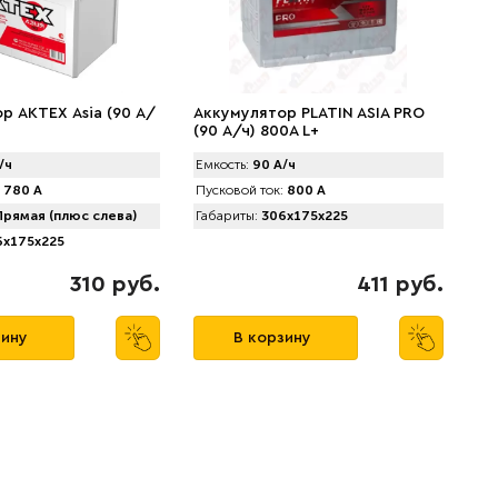
р АКТЕХ Asia (90 А/
Аккумулятор PLATIN ASIA PRO
(90 А/ч) 800A L+
/ч
Емкость:
90 А/ч
780 А
Пусковой ток:
800 А
рямая (плюс слева)
Габариты:
306x175x225
x175x225
310 руб.
411 руб.
зину
В корзину