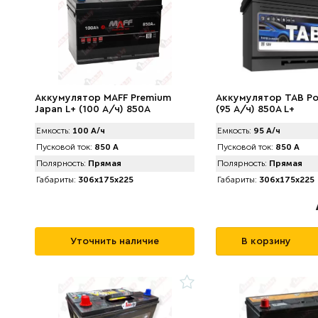
Аккумулятор MAFF Premium
Аккумулятор TAB Pol
Japan L+ (100 А/ч) 850А
(95 А/ч) 850А L+
Емкость:
100 А/ч
Емкость:
95 А/ч
Пусковой ток:
850 А
Пусковой ток:
850 А
Полярность:
Прямая
Полярность:
Прямая
Габариты:
306x175x225
Габариты:
306x175x225
Уточнить наличие
В корзину