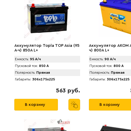
Аккумулятор Topla TOP Asia (95
Аккумулятор AKOM A
А·ч) 850A L+
ч) 800A L+
Емкость:
95 А/ч
Емкость:
90 А/ч
Пусковой ток:
850 А
Пусковой ток:
800 А
Полярность:
Прямая
Полярность:
Прямая
Габариты:
306x175x225
Габариты:
306x175x225
563 руб.
В корзину
В корзину