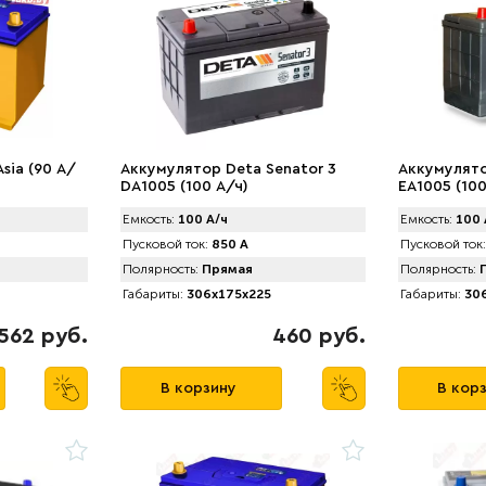
sia (90 А/
Аккумулятор Deta Senator 3
Аккумулято
DA1005 (100 А/ч)
EA1005 (100
Емкость:
100 А/ч
Емкость:
100 
Пусковой ток:
850 А
Пусковой ток:
Полярность:
Прямая
Полярность:
П
Габариты:
306x175x225
Габариты:
306
562 руб.
460 руб.
В корзину
В кор