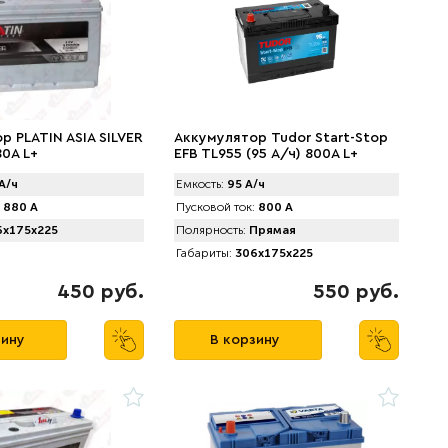
р PLATIN ASIA SILVER
Аккумулятор Tudor Start-Stop
80A L+
EFB TL955 (95 А/ч) 800A L+
А/ч
Емкость:
95 А/ч
880 А
Пусковой ток:
800 А
x175x225
Полярность:
Прямая
Габариты:
306x175x225
450 руб.
550 руб.
зину
В корзину