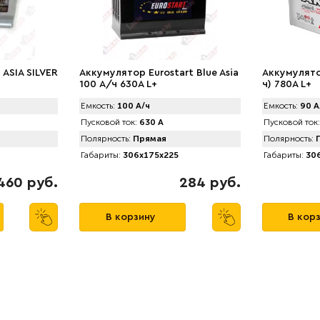
ASIA SILVER
Аккумулятор Eurostart Blue Asia
Аккумулято
100 А/ч 630A L+
ч) 780A L+
Емкость:
100 А/ч
Емкость:
90 А
Пусковой ток:
630 А
Пусковой ток:
Полярность:
Прямая
Полярность:
П
Габариты:
306x175x225
Габариты:
306
460 руб.
284 руб.
В корзину
В кор