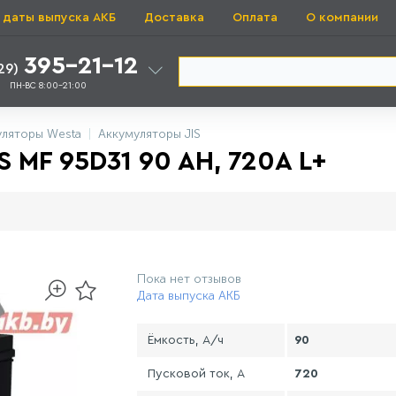
 даты выпуска АКБ
Доставка
Оплата
О компании
395-21-12
29)
ПН-ВС 8:00-21:00
уляторы Westa
Аккумуляторы JIS
MF 95D31 90 AH, 720A L+
Пока нет отзывов
Дата выпуска АКБ
Ёмкость, А/ч
90
Пусковой ток, А
720