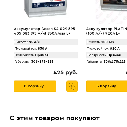
Аккумулятор Bosch S4 029 595
Аккумулятор PLАTIN 
405 083 (95 А/ч) 830A Asia L+
(100 А/ч) 920A L+
Емкость:
95 А/ч
Емкость:
100 А/ч
Пусковой ток:
830 А
Пусковой ток:
920 А
Полярность:
Прямая
Полярность:
Прямая
Габариты:
306x175x225
Габариты:
306x175x225
425 руб.
В корзину
В корзину
С этим товаром покупают