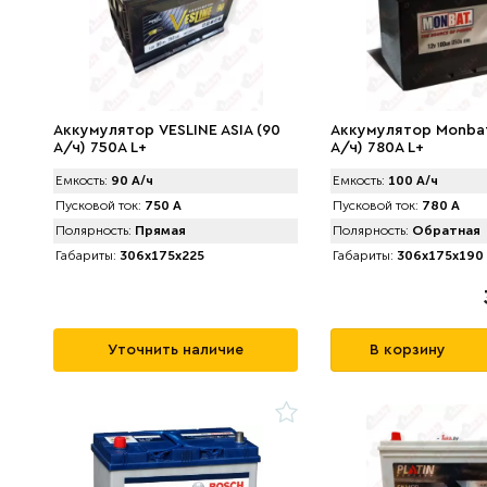
Аккумулятор VЕSLINE ASIA (90
Аккумулятор Monbat
А/ч) 750A L+
А/ч) 780A L+
Емкость:
90 А/ч
Емкость:
100 А/ч
Пусковой ток:
750 А
Пусковой ток:
780 А
Полярность:
Прямая
Полярность:
Обратная
Габариты:
306x175x225
Габариты:
306x175x190
Уточнить наличие
В корзину