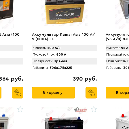
 Asia (100
Аккумулятор Kainar Asia 100 А/
Аккумулято
ч (800A) L+
(95 А/ч) 83
Емкость:
100 А/ч
Емкость:
95 А
Пусковой ток:
800 А
Пусковой ток:
Полярность:
Прямая
Полярность:
П
Габариты:
306x175x225
Габариты:
306
364 руб.
390 руб.
В корзину
В кор