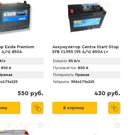
р Exide Premium
Аккумулятор Centra Start-Stop
 А/ч) 850A
EFB CL955 (95 А/ч) 800A L+
А/ч
Емкость:
95 А/ч
850 А
Пусковой ток:
800 А
рямая
Полярность:
Прямая
x175x225
Габариты:
306x175x225
550 руб.
430 руб.
зину
В корзину