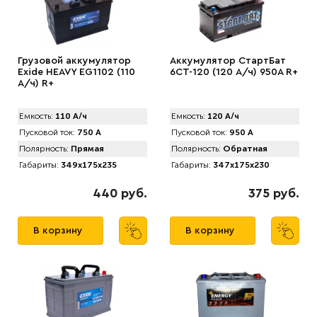
Грузовой аккумулятор
Аккумулятор СтартБат
Exide HEAVY EG1102 (110
6СТ-120 (120 А/ч) 950A R+
А/ч) R+
Емкость:
110 А/ч
Емкость:
120 А/ч
Пусковой ток:
750 А
Пусковой ток:
950 А
Полярность:
Прямая
Полярность:
Обратная
Габариты:
349x175x235
Габариты:
347x175x230
440 руб.
375 руб.
В корзину
В корзину