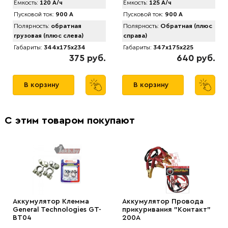
Емкость:
120 А/ч
Емкость:
125 А/ч
Пусковой ток:
900 А
Пусковой ток:
900 А
Полярность:
обратная
Полярность:
Обратная (плюс
грузовая (плюс слева)
справа)
Габариты:
344x175x234
Габариты:
347x175x225
375 руб.
640 руб.
В корзину
В корзину
С этим товаром покупают
Аккумулятор Клемма
Аккумулятор Провода
General Technologies GT-
прикуривания "Контакт"
BT04
200А