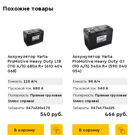
Похожие товары
Аккумулятор Varta
Аккумулятор Varta
ProMotive Heavy Duty L18
ProMotive Heavy Duty G1
(110 А/h) 680А R+ (610 404
(90 А/h) 540А R+ (590 040
068)
054)
Емкость:
110 А/ч
Емкость:
90 А/ч
Пусковой ток:
680 А
Пусковой ток:
540 А
Полярность:
Прямая грузовая
Полярность:
Прямая грузовая
(плюс справа)
(плюс справа)
Габариты:
347x220x175
Габариты:
347x175x225
540 руб.
466 руб.
В корзину
В корзину