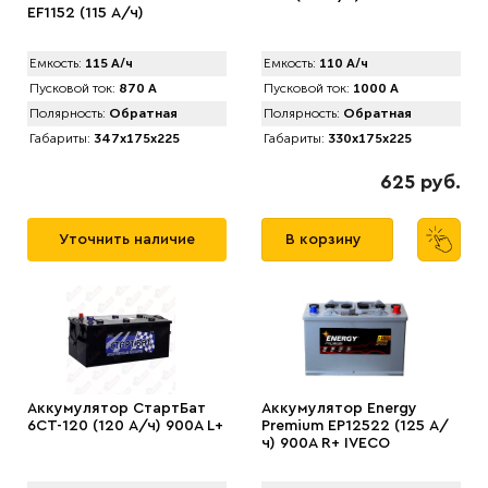
EF1152 (115 А/ч)
Емкость:
115 А/ч
Емкость:
110 А/ч
Пусковой ток:
870 А
Пусковой ток:
1000 А
Полярность:
Обратная
Полярность:
Обратная
Габариты:
347x175x225
Габариты:
330x175x225
625 руб.
Уточнить наличие
В корзину
Аккумулятор СтартБат
Аккумулятор Energy
6СТ-120 (120 А/ч) 900A L+
Premium EP12522 (125 А/
ч) 900A R+ IVECO