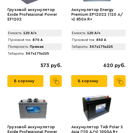
Грузовой аккумулятор
Аккумулятор Energy
Exide Professional Power
Premium EP12022 (120 А/
EF1202
ч) 850A R+
Емкость:
120 А/ч
Емкость:
120 А/ч
Пусковой ток:
870 А
Пусковой ток:
850 А
Полярность:
Прямая
Габариты:
347x175x225
Габариты:
347x175x225
573 руб.
620 руб.
В корзину
В корзину
Грузовой аккумулятор
Аккумулятор TAB Polar S
Exide Professional Power
Asia (110 А/ч) 1000A R+