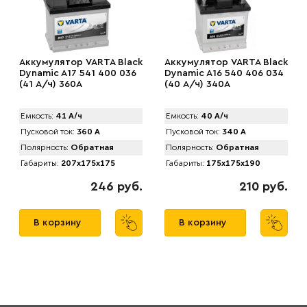
Аккумулятор VARTA Black
Аккумулятор VARTA Black
Dynamic A17 541 400 036
Dynamic A16 540 406 034
(41 А/ч) 360А
(40 А/ч) 340А
Емкость:
41 А/ч
Емкость:
40 А/ч
Пусковой ток:
360 А
Пусковой ток:
340 А
Полярность:
Обратная
Полярность:
Обратная
Габариты:
207x175x175
Габариты:
175x175x190
246 руб.
210 руб.
В корзину
В корзину