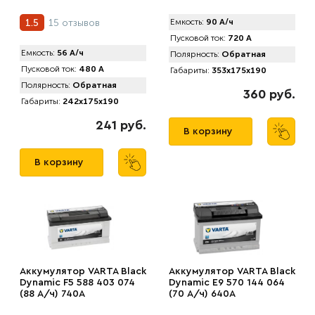
15 отзывов
1.5
Емкость:
90 А/ч
Пусковой ток:
720 А
Емкость:
56 А/ч
Полярность:
Обратная
Пусковой ток:
480 А
Габариты:
353x175x190
Полярность:
Обратная
360 руб.
Габариты:
242x175x190
241 руб.
В корзину
В корзину
Аккумулятор VARTA Black
Аккумулятор VARTA Black
Dynamic F5 588 403 074
Dynamic E9 570 144 064
(88 А/ч) 740А
(70 А/ч) 640А