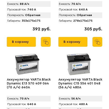
Емкость:
88 А/ч
Емкость:
70 А/ч
Пусковой ток:
740 А
Пусковой ток:
640 А
Полярность:
Обратная
Полярность:
Обратная
Габариты:
353x175x175
Габариты:
278x175x175
392 руб.
305 руб.
В корзину
В корзину
Аккумулятор VARTA Black
Аккумулятор VARTA Black
Dynamic E13 570 409 064
Dynamic C15 556 401 048
(70 А/ч) 640А
(56 А/ч) 480А
Емкость:
70 А/ч
Емкость:
56 А/ч
Пусковой ток:
640 А
Пусковой ток:
480 А