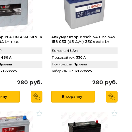
р PLАTIN ASIA SILVER
Аккумулятор Bosch S4 023 545
A L+ т.кл.
158 033 (45 А/ч) 330A Asia L+
/ч
Емкость:
45 А/ч
480 А
Пусковой ток:
330 А
рямая
Полярность:
Прямая
x127x225
Габариты:
238x127x225
280 руб.
280 руб.
зину
В корзину