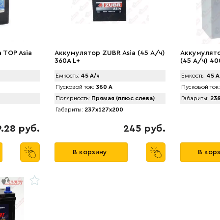
 TOP Asia
Аккумулятор ZUBR Asia (45 А/ч)
Аккумулято
360A L+
(45 А/ч) 40
Емкость:
45 А/ч
Емкость:
45 А
Пусковой ток:
360 А
Пусковой ток:
Полярность:
Прямая (плюс слева)
Габариты:
238
Габариты:
237x127x200
.28 руб.
245 руб.
В корзину
В кор