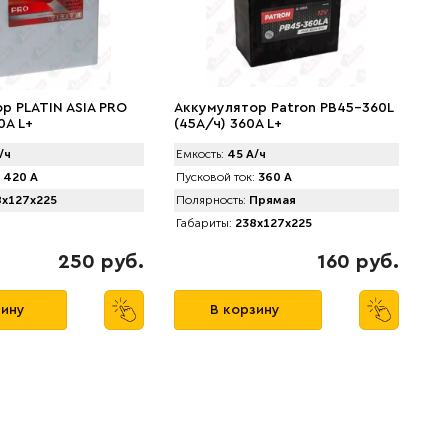
р PLATIN ASIA PRO
Аккумулятор Patron PB45-360L
0A L+
(45А/ч) 360A L+
/ч
Емкость:
45 А/ч
420 А
Пусковой ток:
360 А
x127x225
Полярность:
Прямая
Габариты:
238x127x225
250 руб.
160 руб.
зину
В корзину