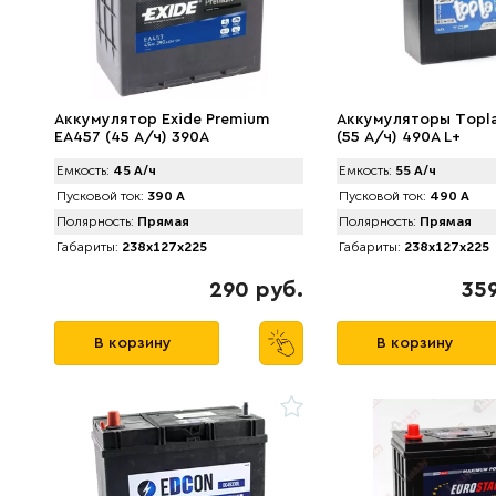
Аккумулятор Exide Premium
Аккумуляторы Tоpla
EA457 (45 А/ч) 390A
(55 А/ч) 490A L+
Емкость:
45 А/ч
Емкость:
55 А/ч
Пусковой ток:
390 А
Пусковой ток:
490 А
Полярность:
Прямая
Полярность:
Прямая
Габариты:
238x127x225
Габариты:
238x127x225
290 руб.
359
В корзину
В корзину