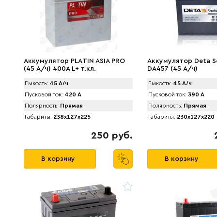
Аккумулятор PLАTIN ASIA PRO
Аккумулятор Deta S
(45 А/ч) 400A L+ т.кл.
DA457 (45 А/ч)
Емкость:
45 А/ч
Емкость:
45 А/ч
Пусковой ток:
420 А
Пусковой ток:
390 А
Полярность:
Прямая
Полярность:
Прямая
Габариты:
238x127x225
Габариты:
230x127x220
250 руб.
В корзину
В корзину