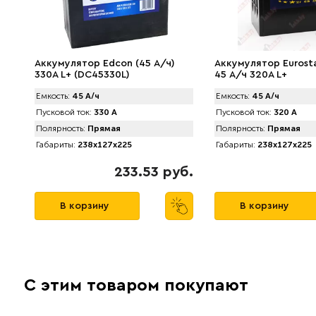
Аккумулятор Edcon (45 А/ч)
Аккумулятор Eurosta
330A L+ (DC45330L)
45 А/ч 320A L+
Емкость:
45 А/ч
Емкость:
45 А/ч
Пусковой ток:
330 А
Пусковой ток:
320 А
Полярность:
Прямая
Полярность:
Прямая
Габариты:
238x127x225
Габариты:
238x127x225
233.53 руб.
В корзину
В корзину
С этим товаром покупают