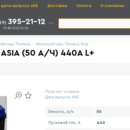
 даты выпуска АКБ
Доставка
Оплата
О компании
395-21-12
29)
ПН-ВС 8:00-21:00
уляторы Тюмень
Аккумуляторы Тюмень Asia
SIA (50 А/Ч) 440A L+
Пока нет отзывов
Дата выпуска АКБ
Ёмкость, А/ч
50
Пусковой ток, А
440