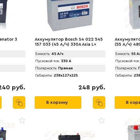
enator 3
Аккумулятор Bosch S4 022 545
Аккумулято
157 033 (45 А/ч) 330A Asia L+
(55 А/ч) 480
Емкость:
45 А/ч
Емкость:
55 А
Пусковой ток:
330 А
Пусковой ток:
Полярность:
Прямая
Полярность:
П
Габариты:
238x127x225
Габариты:
238
240 руб.
248 руб.
В корзину
В кор