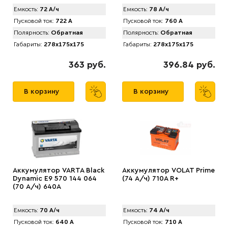
Емкость:
72 А/ч
Емкость:
78 А/ч
Пусковой ток:
722 А
Пусковой ток:
760 А
Полярность:
Обратная
Полярность:
Обратная
Габариты:
278x175x175
Габариты:
278x175x175
363 руб.
396.84 руб.
В корзину
В корзину
Аккумулятор VARTA Black
Аккумулятор VOLAT Prime
Dynamic E9 570 144 064
(74 А/ч) 710A R+
(70 А/ч) 640А
Емкость:
70 А/ч
Емкость:
74 А/ч
Пусковой ток:
640 А
Пусковой ток:
710 А