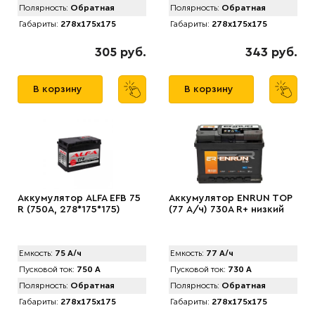
Полярность:
Обратная
Полярность:
Обратная
Габариты:
278x175x175
Габариты:
278x175x175
305 руб.
343 руб.
В корзину
В корзину
Аккумулятор АLFA EFB 75
Аккумулятор ENRUN TOP
R (750A, 278*175*175)
(77 А/ч) 730A R+ низкий
Емкость:
75 А/ч
Емкость:
77 А/ч
Пусковой ток:
750 А
Пусковой ток:
730 А
Полярность:
Обратная
Полярность:
Обратная
Габариты:
278x175x175
Габариты:
278x175x175