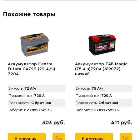
Похожие товары
Аккумулятор Centra
Аккумулятор TAB Magic
Futura CA722 (72 А/ч)
(75 А·ч)720А (189072)
720A
низкий
Емкость:
72 А/ч
Емкость:
75 А/ч
Пусковой ток:
720 А
Пусковой ток:
720 А
Полярность:
Обратная
Полярность:
Обратная
Габариты:
278x175x175
Габариты:
278x175x175
303 руб.
411 руб.
В корзину
В корзину