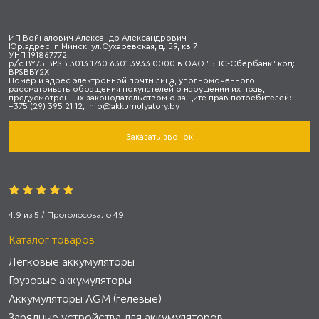
ИП Войналович Александр Александрович
Юр.адрес: г. Минск, ул.Сухаревская, д. 59, кв.7
УНП 191867772,
р/с BY75 BPSB 3013 1760 6301 3933 0000 в ОАО "БПС-Сбербанк" код:
BPSBBY2X
Номер и адрес электронной почты лица, уполномоченного
рассматривать обращения покупателей о нарушении их прав,
предусмотренных законодательством о защите прав потребителей:
+375 (29) 395 21 12, info@akkumulyatory.by
Заказать звонок
4.9
из
5
/ Проголосовало
49
Каталог товаров
Легковые аккумуляторы
Грузовые аккумуляторы
Аккумуляторы AGM (гелевые)
Зарядные устройства для аккумуляторов