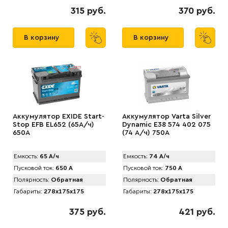
315 руб.
370 руб.
В корзину
В корзину
Аккумулятор EXIDE Start-
Аккумулятор Varta Silver
Stop EFB EL652 (65А/ч)
Dynamic E38 574 402 075
650A
(74 А/ч) 750А
Емкость:
65 А/ч
Емкость:
74 А/ч
Пусковой ток:
650 А
Пусковой ток:
750 А
Полярность:
Обратная
Полярность:
Обратная
Габариты:
278x175x175
Габариты:
278x175x175
375 руб.
421 руб.