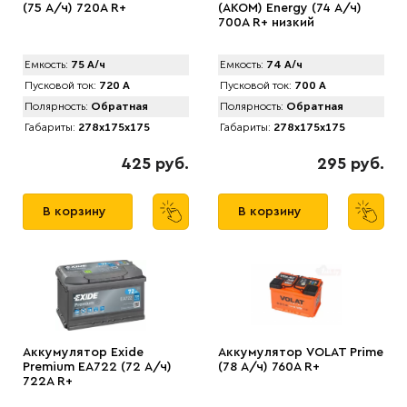
(75 А/ч) 720А R+
(АKOM) Energy (74 А/ч)
700A R+ низкий
Емкость:
75 А/ч
Емкость:
74 А/ч
Пусковой ток:
720 А
Пусковой ток:
700 А
Полярность:
Обратная
Полярность:
Обратная
Габариты:
278x175x175
Габариты:
278x175x175
425 руб.
295 руб.
В корзину
В корзину
Аккумулятор Exide
Аккумулятор VOLAT Prime
Premium EA722 (72 А/ч)
(78 А/ч) 760A R+
722A R+