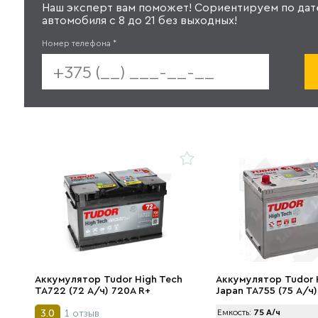
Наш эксперт вам поможет! Сориентируем по дат
автомобиля с 8 до 21 без выходных!
Номер телефона
*
Аккумулятор Tudor High Tech
Аккумулятор Tudor 
TA722 (72 А/ч) 720A R+
Japan TA755 (75 А/ч)
1 отзыв
3.0
Емкость:
75 А/ч