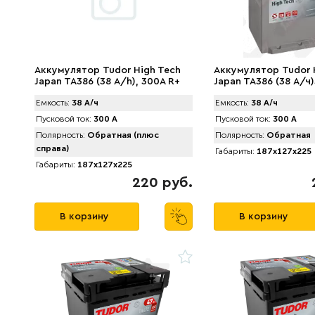
Аккумулятор Tudor High Tech
Аккумулятор Tudor 
Japan TA386 (38 А/h), 300A R+
Japan TA386 (38 А/ч
Емкость:
38 А/ч
Емкость:
38 А/ч
Пусковой ток:
300 А
Пусковой ток:
300 А
Полярность:
Обратная (плюс
Полярность:
Обратная
справа)
Габариты:
187x127x225
Габариты:
187x127x225
220 руб.
В корзину
В корзину