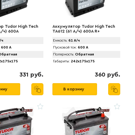
р Tudor High Tech
Аккумулятор Tudor High Tech
А/ч) 600A
TA612 (61 А/ч) 600A R+
/ч
Емкость:
61 А/ч
600 А
Пусковой ток:
600 А
братная
Полярность:
Обратная
x175x175
Габариты:
242x175x175
331 руб.
360 руб.
зину
В корзину