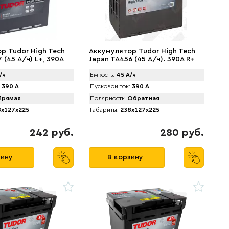
р Tudor High Tech
Аккумулятор Tudor High Tech
 (45 А/ч) L+, 390A
Japan TA456 (45 А/ч). 390A R+
/ч
Емкость:
45 А/ч
390 А
Пусковой ток:
390 А
рямая
Полярность:
Обратная
x127x225
Габариты:
238x127x225
242 руб.
280 руб.
зину
В корзину