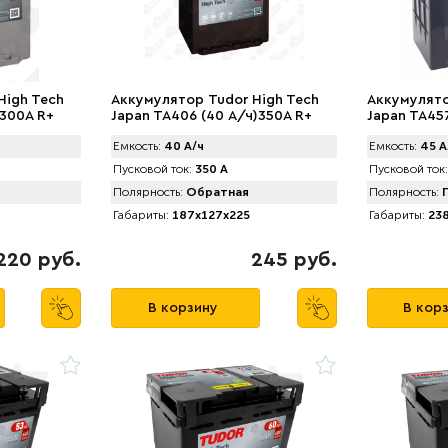
High Tech
Аккумулятор Tudor High Tech
Аккумулято
)300A R+
Japan TA406 (40 А/ч)350A R+
Japan TA457
Емкость:
40 А/ч
Емкость:
45 А
Пусковой ток:
350 А
Пусковой ток:
Полярность:
Обратная
Полярность:
П
Габариты:
187x127x225
Габариты:
238
220 руб.
245 руб.
В корзину
В кор