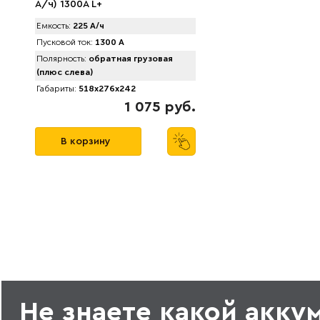
A/ч) 1300А L+
Емкость:
225 А/ч
Пусковой ток:
1300 А
Полярность:
обратная грузовая
(плюс слева)
Габариты:
518x276x242
1 075 руб.
В корзину
Не знаете какой акку