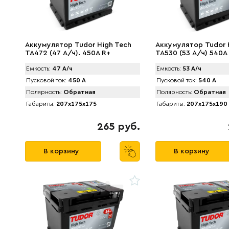
Аккумулятор Tudor High Tech
Аккумулятор Tudor 
TA472 (47 А/ч). 450A R+
TA530 (53 А/ч) 540A
Емкость:
47 А/ч
Емкость:
53 А/ч
Пусковой ток:
450 А
Пусковой ток:
540 А
Полярность:
Обратная
Полярность:
Обратная
Габариты:
207x175x175
Габариты:
207x175x190
265 руб.
В корзину
В корзину