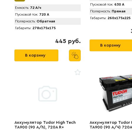
Пусковой ток:
630 А
Емкость:
72 А/ч
Полярность:
Прямая
Пусковой ток:
720 А
Габариты:
260x175x225
Полярность:
Обратная
Габариты:
278x175x175
445 руб.
В корзину
В корзину
Аккумулятор Tudor High Tech
Аккумулятор Tudоr 
TA900 (90 А/h), 720A R+
TA900 (90 А/Ч) 720A