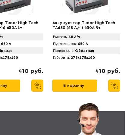
р Tudor High Tech
Аккумулятор Tudor High Tech
/ч) 650A L+
TA680 (68 А/ч) 650A R+
/ч
Емкость:
68 А/ч
650 А
Пусковой ток:
650 А
рямая
Полярность:
Обратная
x175x190
Габариты:
278x175x190
410 руб.
410 руб.
зину
В корзину