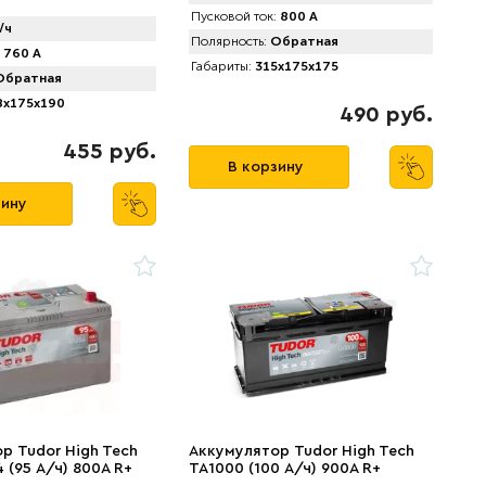
Пусковой ток:
800 А
/ч
Полярность:
Обратная
760 А
Габариты:
315x175x175
братная
x175x190
490 руб.
455 руб.
В корзину
зину
р Tudor High Tech
Аккумулятор Tudor High Tech
 (95 А/ч) 800A R+
TA1000 (100 А/ч) 900A R+