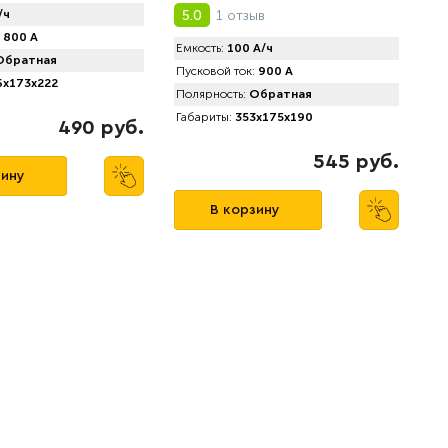
1 отзыв
/ч
5.0
800 А
Емкость:
100 А/ч
братная
Пусковой ток:
900 А
x173x222
Полярность:
Обратная
Габариты:
353x175x190
490 руб.
545 руб.
зину
В корзину