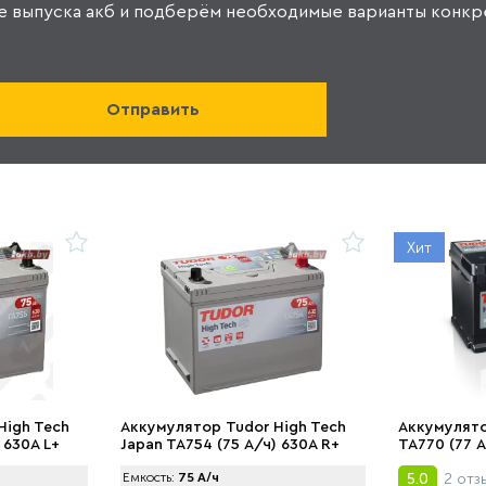
е выпуска акб и подберём необходимые варианты конкр
Хит
High Tech
Аккумулятор Tudor High Tech
Аккумулято
 630A L+
Japan TA754 (75 А/ч) 630A R+
TA770 (77 А
2 отз
Емкость:
75 А/ч
5.0