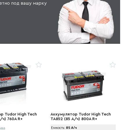
етно под вашу марку
р Tudor High Tech
Аккумулятор Tudor High Tech
/ч) 760A R+
TA852 (85 А/ч) 800A R+
ыва
Емкость:
85 А/ч