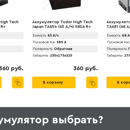
High Tech
Аккумулятор Tudor High Tech
Аккумулято
 R+
Japan TA654 (65 А/ч) 580A R+
TA681 (68 А
Емкость:
65 А/ч
Емкость:
68 А
Пусковой ток:
580 А
Пусковой ток:
Полярность:
Обратная
Полярность:
П
Габариты:
230x175x225
Габариты:
278
360 руб.
360 руб.
В корзину
В кор
кумулятор выбрать?