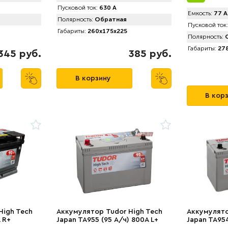
Пусковой ток:
630 А
Емкость:
77 А
Полярность:
Обратная
Пусковой ток:
Габариты:
260x175x225
Полярность:
О
Габариты:
278
345 руб.
385 руб.
В корзину
В кор
High Tech
Аккумулятор Tudor High Tech
Аккумулято
 R+
Japan TA955 (95 А/ч) 800A L+
Japan TA954