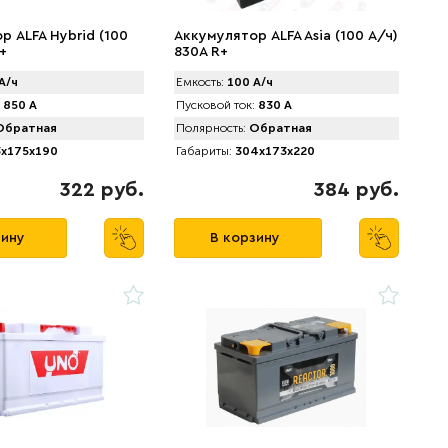
р ALFA Hybrid (100
Аккумулятор АLFA Asia (100 А/ч)
+
830A R+
А/ч
Емкость:
100 А/ч
850 А
Пусковой ток:
830 А
братная
Полярность:
Обратная
x175x190
Габариты:
304x173x220
322 руб.
384 руб.
зину
В корзину