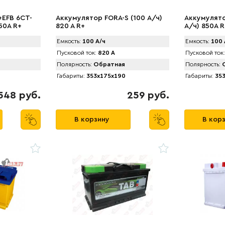
+EFB 6CT-
Аккумулятор FORA-S (100 А/ч)
Аккумулято
950А R+
820 A R+
А/ч) 850A R
Емкость:
100 А/ч
Емкость:
100 
Пусковой ток:
820 А
Пусковой ток:
Полярность:
Обратная
Полярность:
О
Габариты:
353x175x190
Габариты:
353
548 руб.
259 руб.
В корзину
В кор