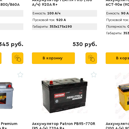
R
Аккумулятор PLATIN PRO (100
Аккумулят
 800/860A
А/ч) 920A R+
6СТ-90е (90
Емкость:
100 А/ч
Емкость:
90 А
Пусковой ток:
920 А
Пусковой ток:
Габариты:
353x175x190
Полярность:
О
Габариты:
353
345 руб.
530 руб.
В корзину
В кор
 Premium
Аккумулятор Patron PB95-770R
Аккумулят
A R+
(95 А/ч) 770A R+
(100 А/ч) 9