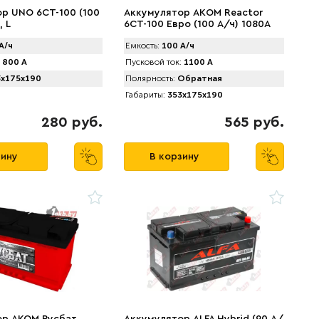
р UNO 6CТ-100 (100
Аккумулятор AКOM Reactor
, L
6CT-100 Евро (100 А/ч) 1080A
R+
А/ч
Емкость:
100 А/ч
800 А
Пусковой ток:
1100 А
x175x190
Полярность:
Обратная
Габариты:
353x175x190
280 руб.
565 руб.
зину
В корзину