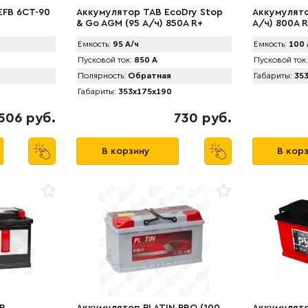
EFB 6CT-90
Аккумулятор TAB EcоDry Stop
Аккумулято
& Go AGM (95 А/ч) 850А R+
А/ч) 800А R
Емкость:
95 А/ч
Емкость:
100 
Пусковой ток:
850 А
Пусковой ток:
Полярность:
Обратная
Габариты:
353
Габариты:
353x175x190
506 руб.
730 руб.
В корзину
В кор