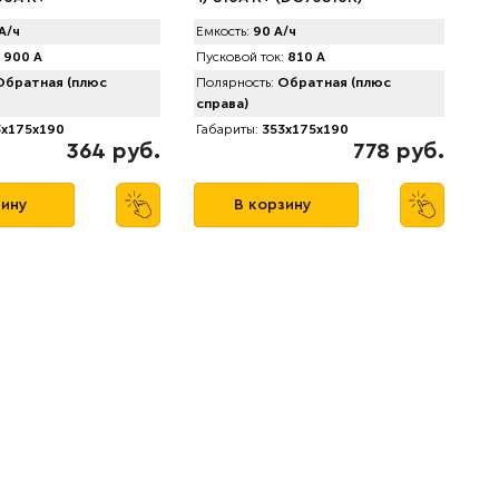
А/ч
Емкость:
90 А/ч
900 А
Пусковой ток:
810 А
братная (плюс
Полярность:
Обратная (плюс
справа)
x175x190
Габариты:
353x175x190
364 руб.
778 руб.
зину
В корзину