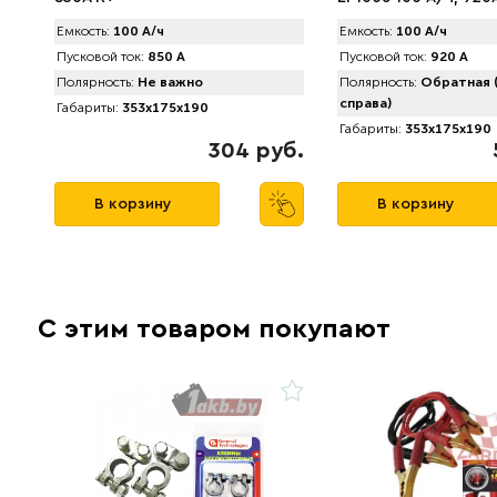
Емкость:
100 А/ч
Емкость:
100 А/ч
Пусковой ток:
850 А
Пусковой ток:
920 А
Полярность:
Не важно
Полярность:
Обратная 
справа)
Габариты:
353x175x190
Габариты:
353x175x190
304 руб.
В корзину
В корзину
С этим товаром покупают