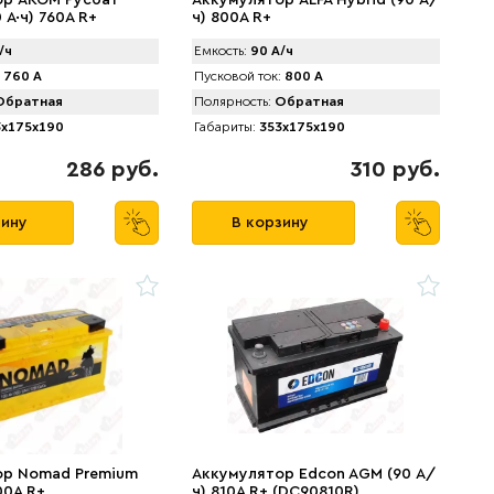
ор AKOM Русбат
Аккумулятор АLFA Hybrid (90 А/
 А·ч) 760A R+
ч) 800A R+
/ч
Емкость:
90 А/ч
760 А
Пусковой ток:
800 А
братная
Полярность:
Обратная
x175x190
Габариты:
353x175x190
286 руб.
310 руб.
зину
В корзину
ор Nomad Premium
Аккумулятор Edcon AGM (90 А/
00A R+
ч) 810A R+ (DC90810R)