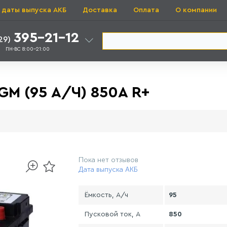
 даты выпуска АКБ
Доставка
Оплата
О компании
395-21-12
29)
ПН-ВС 8:00-21:00
M (95 А/Ч) 850A R+
Пока нет отзывов
Дата выпуска АКБ
Ёмкость, А/ч
95
Пусковой ток, А
850