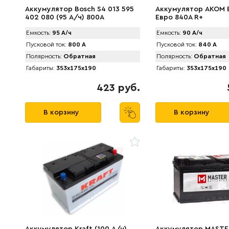
Аккумулятор Bosch S4 013 595
Аккумулятор AKOM 
402 080 (95 А/ч) 800A
Евро 840A R+
Емкость:
95 А/ч
Емкость:
90 А/ч
Пусковой ток:
800 А
Пусковой ток:
840 А
Полярность:
Обратная
Полярность:
Обратная
Габариты:
353x175x190
Габариты:
353x175x190
423 руб.
В корзину
В корзину