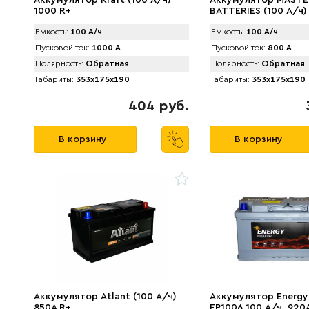
Аккумулятор Kraft (100 А/ч)
Аккумулятор MАSTE
1000 R+
BATTERIES (100 А/ч)
R+
Емкость:
100 А/ч
Емкость:
100 А/ч
Пусковой ток:
1000 А
Пусковой ток:
800 А
Полярность:
Обратная
Полярность:
Обратная
Габариты:
353x175x190
Габариты:
353x175x190
404 руб.
В корзину
В корзину
Аккумулятор Atlant (100 А/ч)
Аккумулятор Energy
850A R+
EP1006 100 А/ч, 920