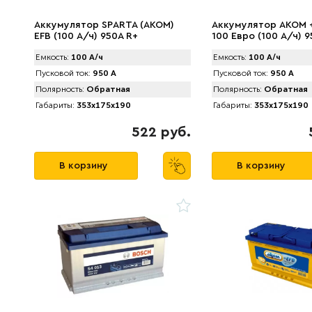
Аккумулятор SPАRTA (AKOM)
Аккумулятор AКОМ 
EFB (100 А/ч) 950A R+
100 Евро (100 А/ч) 
Емкость:
100 А/ч
Емкость:
100 А/ч
Пусковой ток:
950 А
Пусковой ток:
950 А
Полярность:
Обратная
Полярность:
Обратная
Габариты:
353x175x190
Габариты:
353x175x190
522 руб.
В корзину
В корзину