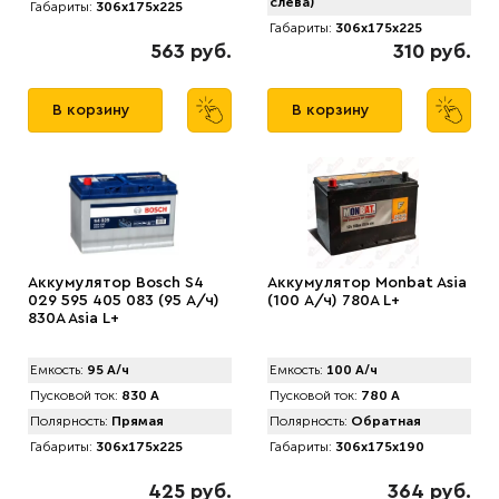
слева)
Габариты:
306x175x225
Габариты:
306x175x225
563 руб.
310 руб.
В корзину
В корзину
Аккумулятор Bosch S4
Аккумулятор Monbat Asia
029 595 405 083 (95 А/ч)
(100 А/ч) 780A L+
830A Asia L+
Емкость:
95 А/ч
Емкость:
100 А/ч
Пусковой ток:
830 А
Пусковой ток:
780 А
Полярность:
Прямая
Полярность:
Обратная
Габариты:
306x175x225
Габариты:
306x175x190
425 руб.
364 руб.