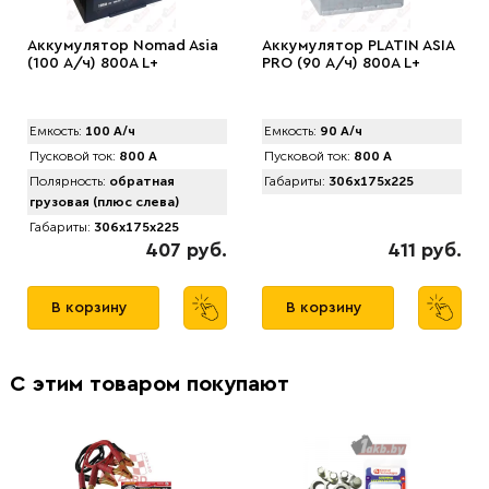
Аккумулятор Nomad Asia
Аккумулятор PLATIN ASIA
(100 А/ч) 800A L+
PRO (90 А/ч) 800A L+
Емкость:
100 А/ч
Емкость:
90 А/ч
Пусковой ток:
800 А
Пусковой ток:
800 А
Полярность:
обратная
Габариты:
306x175x225
грузовая (плюс слева)
Габариты:
306x175x225
407 руб.
411 руб.
В корзину
В корзину
С этим товаром покупают