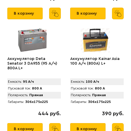
В корзину
В корзину
Аккумулятор Deta
Аккумулятор Kainar Asia
Senator 3 DA955 (95 А/ч)
100 А/ч (800A) L+
800A L+
Емкость:
95 А/ч
Емкость:
100 А/ч
Пусковой ток:
800 А
Пусковой ток:
800 А
Полярность:
Прямая
Полярность:
Прямая
Габариты:
306x175x225
Габариты:
306x175x225
444 руб.
390 руб.
В корзину
В корзину