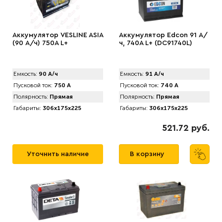
Аккумулятор VЕSLINE ASIA
Аккумулятор Edcon 91 А/
(90 А/ч) 750A L+
ч, 740A L+ (DC91740L)
Емкость:
90 А/ч
Емкость:
91 А/ч
Пусковой ток:
750 А
Пусковой ток:
740 А
Полярность:
Прямая
Полярность:
Прямая
Габариты:
306x175x225
Габариты:
306x175x225
521.72 руб.
Уточнить наличие
В корзину