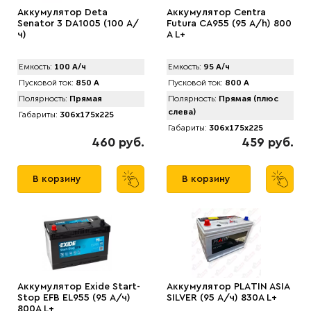
Аккумулятор Deta
Аккумулятор Centra
Senator 3 DA1005 (100 А/
Futura CA955 (95 А/h) 800
ч)
A L+
Емкость:
100 А/ч
Емкость:
95 А/ч
Пусковой ток:
850 А
Пусковой ток:
800 А
Полярность:
Прямая
Полярность:
Прямая (плюс
слева)
Габариты:
306x175x225
Габариты:
306x175x225
460 руб.
459 руб.
В корзину
В корзину
Аккумулятор Exide Start-
Аккумулятор PLАTIN ASIA
Stop EFB EL955 (95 А/ч)
SILVER (95 А/ч) 830A L+
800А L+