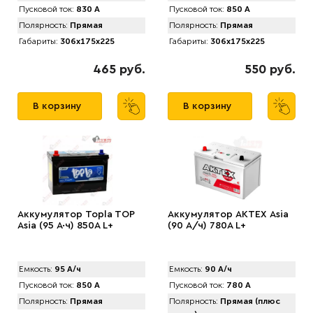
Пусковой ток:
830 А
Пусковой ток:
850 А
Полярность:
Прямая
Полярность:
Прямая
Габариты:
306x175x225
Габариты:
306x175x225
465 руб.
550 руб.
В корзину
В корзину
Аккумулятор Topla TOP
Аккумулятор АКТЕХ Asia
Asia (95 А·ч) 850A L+
(90 А/ч) 780A L+
Емкость:
95 А/ч
Емкость:
90 А/ч
Пусковой ток:
850 А
Пусковой ток:
780 А
Полярность:
Прямая
Полярность:
Прямая (плюс