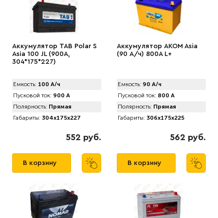
Аккумулятор TAB Pоlar S
Аккумулятор AKOM Asia
Asia 100 JL (900A,
(90 А/ч) 800A L+
304*175*227)
Емкость:
100 А/ч
Емкость:
90 А/ч
Пусковой ток:
900 А
Пусковой ток:
800 А
Полярность:
Прямая
Полярность:
Прямая
Габариты:
304x175x227
Габариты:
306x175x225
552 руб.
562 руб.
В корзину
В корзину