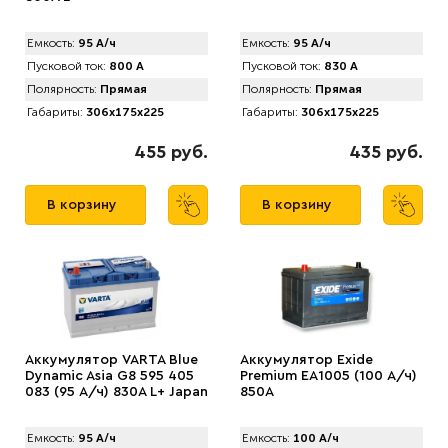
Емкость:
95 А/ч
Емкость:
95 А/ч
Пусковой ток:
800 А
Пусковой ток:
830 А
Полярность:
Прямая
Полярность:
Прямая
Габариты:
306x175x225
Габариты:
306x175x225
455 руб.
435 руб.
В корзину
В корзину
Аккумулятор VARTA Blue
Аккумулятор Exide
Dynamic Asia G8 595 405
Premium EA1005 (100 А/ч)
083 (95 А/ч) 830А L+ Japan
850A
Емкость:
95 А/ч
Емкость:
100 А/ч