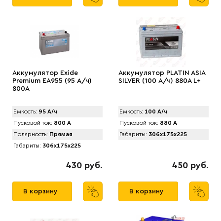
Аккумулятор Exide
Аккумулятор PLATIN ASIA
Premium EA955 (95 А/ч)
SILVER (100 А/ч) 880A L+
800A
Емкость:
95 А/ч
Емкость:
100 А/ч
Пусковой ток:
800 А
Пусковой ток:
880 А
Полярность:
Прямая
Габариты:
306x175x225
Габариты:
306x175x225
430 руб.
450 руб.
В корзину
В корзину