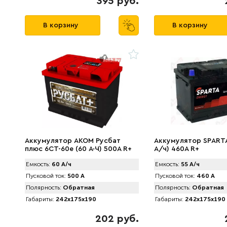
395 руб.
В корзину
В корзину
Аккумулятор AКОМ Русбат
Аккумулятор SPАRTA
плюс 6СТ-60е (60 А·Ч) 500A R+
А/ч) 460A R+
Емкость:
60 А/ч
Емкость:
55 А/ч
Пусковой ток:
500 А
Пусковой ток:
460 А
Полярность:
Обратная
Полярность:
Обратная
Габариты:
242x175x190
Габариты:
242x175x190
202 руб.