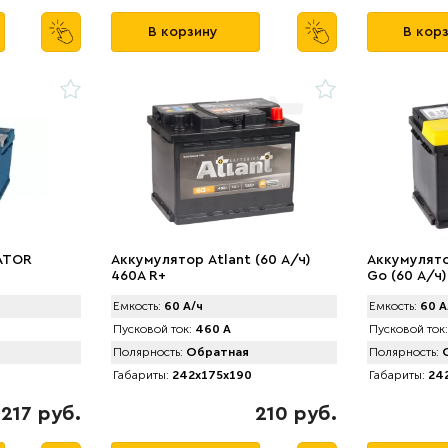
В корзину
В кор
ATOR
Аккумулятор Atlant (60 А/ч)
Аккумулято
460A R+
Go (60 А/ч)
Емкость:
60 А/ч
Емкость:
60 А
Пусковой ток:
460 А
Пусковой ток:
Полярность:
Обратная
Полярность:
О
Габариты:
242x175x190
Габариты:
242
217 руб.
210 руб.