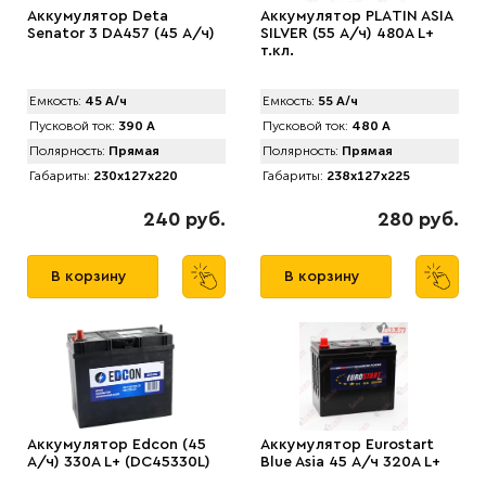
Аккумулятор Deta
Аккумулятор PLАTIN ASIA
Senator 3 DA457 (45 А/ч)
SILVER (55 А/ч) 480A L+
т.кл.
Емкость:
45 А/ч
Емкость:
55 А/ч
Пусковой ток:
390 А
Пусковой ток:
480 А
Полярность:
Прямая
Полярность:
Прямая
Габариты:
230x127x220
Габариты:
238x127x225
240 руб.
280 руб.
В корзину
В корзину
Аккумулятор Edcon (45
Аккумулятор Eurostart
А/ч) 330A L+ (DC45330L)
Blue Asia 45 А/ч 320A L+