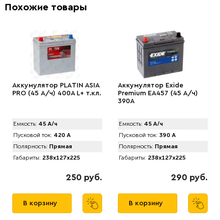
Похожие товары
Аккумулятор PLАTIN ASIA
Аккумулятор Exide
PRO (45 А/ч) 400A L+ т.кл.
Premium EA457 (45 А/ч)
390A
Емкость:
45 А/ч
Емкость:
45 А/ч
Пусковой ток:
420 А
Пусковой ток:
390 А
Полярность:
Прямая
Полярность:
Прямая
Габариты:
238x127x225
Габариты:
238x127x225
250 руб.
290 руб.
В корзину
В корзину