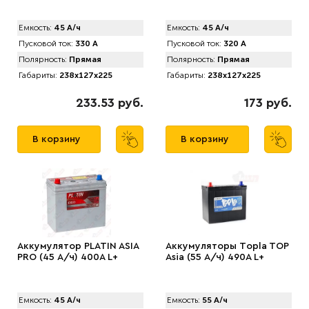
Емкость:
45 А/ч
Емкость:
45 А/ч
Пусковой ток:
330 А
Пусковой ток:
320 А
Полярность:
Прямая
Полярность:
Прямая
Габариты:
238x127x225
Габариты:
238x127x225
233.53 руб.
173 руб.
В корзину
В корзину
Аккумулятор PLATIN ASIA
Аккумуляторы Tоpla TOP
PRO (45 А/ч) 400A L+
Asia (55 А/ч) 490A L+
Емкость:
45 А/ч
Емкость:
55 А/ч