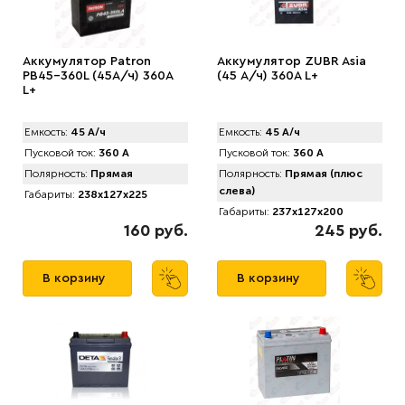
Аккумулятор Patron
Аккумулятор ZUBR Asia
PB45-360L (45А/ч) 360A
(45 А/ч) 360A L+
L+
Емкость:
45 А/ч
Емкость:
45 А/ч
Пусковой ток:
360 А
Пусковой ток:
360 А
Полярность:
Прямая
Полярность:
Прямая (плюс
слева)
Габариты:
238x127x225
Габариты:
237x127x200
160 руб.
245 руб.
В корзину
В корзину