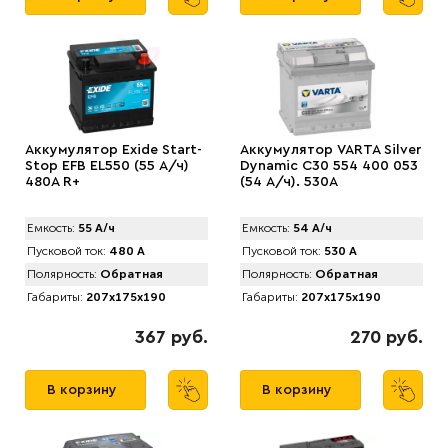
Аккумулятор Exide Start-
Аккумулятор VARTA Silver
Stop EFB EL550 (55 А/ч)
Dynamic C30 554 400 053
480A R+
(54 А/ч). 530А
Емкость:
55 А/ч
Емкость:
54 А/ч
Пусковой ток:
480 А
Пусковой ток:
530 А
Полярность:
Обратная
Полярность:
Обратная
Габариты:
207x175x190
Габариты:
207x175x190
367 руб.
270 руб.
В корзину
В корзину