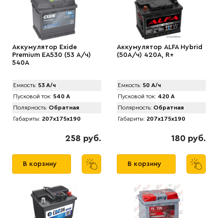
Аккумулятор Exide
Аккумулятор ALFA Hybrid
Premium EA530 (53 А/ч)
(50А/ч) 420A, R+
540A
Емкость:
53 А/ч
Емкость:
50 А/ч
Пусковой ток:
540 А
Пусковой ток:
420 А
Полярность:
Обратная
Полярность:
Обратная
Габариты:
207x175x190
Габариты:
207x175x190
258 руб.
180 руб.
В корзину
В корзину