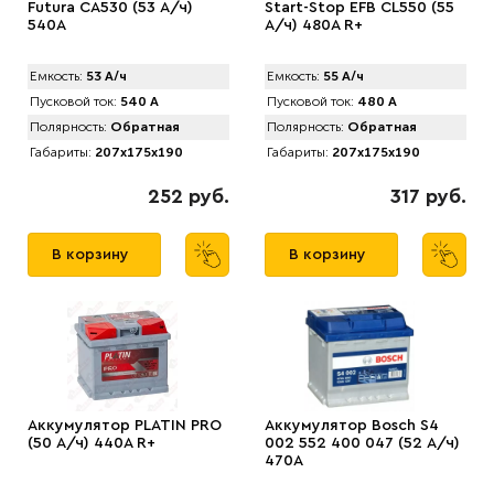
Futura CA530 (53 А/ч)
Start-Stop EFB CL550 (55
540A
А/ч) 480A R+
Емкость:
53 А/ч
Емкость:
55 А/ч
Пусковой ток:
540 А
Пусковой ток:
480 А
Полярность:
Обратная
Полярность:
Обратная
Габариты:
207x175x190
Габариты:
207x175x190
252 руб.
317 руб.
В корзину
В корзину
Аккумулятор PLATIN PRO
Аккумулятор Bosch S4
(50 А/ч) 440A R+
002 552 400 047 (52 А/ч)
470A