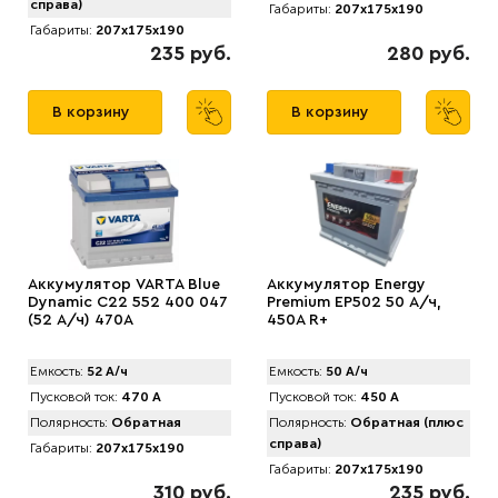
справа)
Габариты:
207x175x190
Габариты:
207x175x190
235 руб.
280 руб.
В корзину
В корзину
Аккумулятор VARTA Blue
Аккумулятор Energy
Dynamic C22 552 400 047
Premium EP502 50 А/ч,
(52 А/ч) 470А
450A R+
Емкость:
52 А/ч
Емкость:
50 А/ч
Пусковой ток:
470 А
Пусковой ток:
450 А
Полярность:
Обратная
Полярность:
Обратная (плюс
справа)
Габариты:
207x175x190
Габариты:
207x175x190
310 руб.
235 руб.