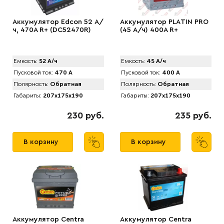
Аккумулятор Edcon 52 А/
Аккумулятор PLАTIN PRO
ч, 470A R+ (DC52470R)
(45 А/ч) 400A R+
Емкость:
52 А/ч
Емкость:
45 А/ч
Пусковой ток:
470 А
Пусковой ток:
400 А
Полярность:
Обратная
Полярность:
Обратная
Габариты:
207x175x190
Габариты:
207x175x190
230 руб.
235 руб.
В корзину
В корзину
Аккумулятор Centra
Аккумулятор Centra