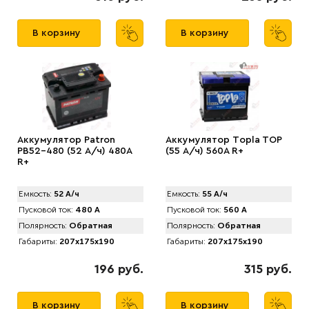
В корзину
В корзину
Аккумулятор Patron
Аккумулятор Tоpla TOP
PB52-480 (52 А/ч) 480A
(55 А/ч) 560A R+
R+
Емкость:
52 А/ч
Емкость:
55 А/ч
Пусковой ток:
480 А
Пусковой ток:
560 А
Полярность:
Обратная
Полярность:
Обратная
Габариты:
207x175x190
Габариты:
207x175x190
196 руб.
315 руб.
В корзину
В корзину