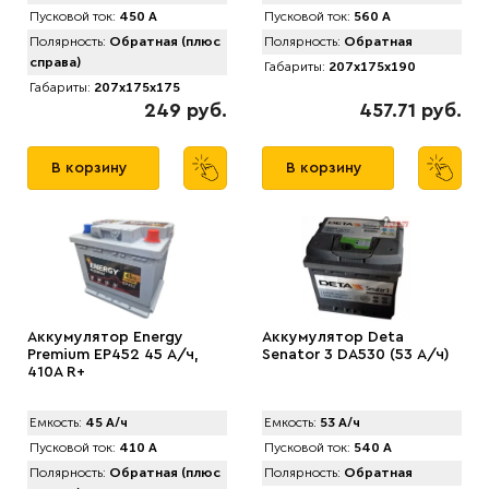
Пусковой ток:
450 А
Пусковой ток:
560 А
Полярность:
Обратная (плюс
Полярность:
Обратная
справа)
Габариты:
207x175x190
Габариты:
207x175x175
249 руб.
457.71 руб.
В корзину
В корзину
Аккумулятор Energy
Аккумулятор Deta
Premium EP452 45 А/ч,
Senator 3 DA530 (53 А/ч)
410A R+
Емкость:
45 А/ч
Емкость:
53 А/ч
Пусковой ток:
410 А
Пусковой ток:
540 А
Полярность:
Обратная (плюс
Полярность:
Обратная