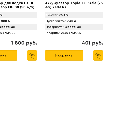
р для лодки EXIDE
Аккумулятор Topla TOP Asia (75
top EK508 (50 А/ч)
А·ч) 740A R+
/ч
Емкость:
75 А/ч
800 А
Пусковой ток:
740 А
братная
Полярность:
Обратная
x175x200
Габариты:
260x175x225
1 800 руб.
401 руб.
зину
В корзину