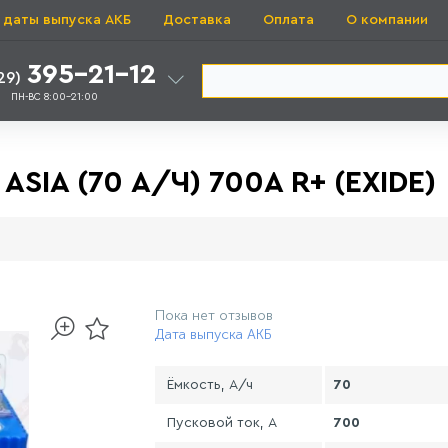
 даты выпуска АКБ
Доставка
Оплата
О компании
395-21-12
29)
ПН-ВС 8:00-21:00
SIA (70 А/Ч) 700A R+ (EXIDE)
Пока нет отзывов
Дата выпуска АКБ
Ёмкость, А/ч
70
Пусковой ток, А
700