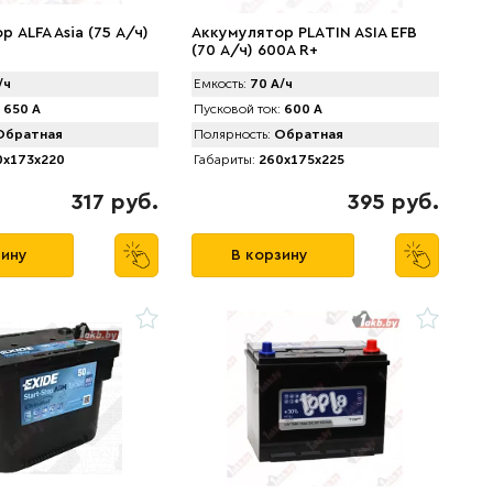
 АLFA Asia (75 А/ч)
Аккумулятор PLАTIN ASIA EFB
(70 А/ч) 600A R+
/ч
Емкость:
70 А/ч
650 А
Пусковой ток:
600 А
братная
Полярность:
Обратная
x173x220
Габариты:
260x175x225
317 руб.
395 руб.
зину
В корзину