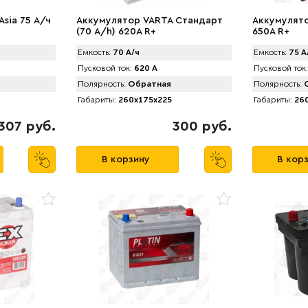
Asia 75 А/ч
Аккумулятор VARTA Стандарт
Аккумулятор
(70 А/h) 620А R+
650A R+
Емкость:
70 А/ч
Емкость:
75 А
Пусковой ток:
620 А
Пусковой ток:
Полярность:
Обратная
Полярность:
О
Габариты:
260x175x225
Габариты:
260
307 руб.
300 руб.
В корзину
В кор