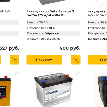
68 А/ч,
Аккумулятор Deta Senator 3
Аккумулято
DA754 (75 А/ч) 630A R+
А/ч) 650A R
Емкость:
75 А/ч
Емкость:
70 А
Пусковой ток:
630 А
Пусковой ток:
Полярность:
Обратная
Полярность:
О
Габариты:
260x175x225
Габариты:
260
327 руб.
400 руб.
В корзину
Уточ