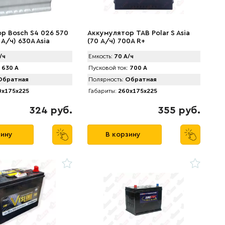
р Bosch S4 026 570
Аккумулятор TAB Polar S Asia
 А/ч) 630A Asia
(70 А/ч) 700А R+
/ч
Емкость:
70 А/ч
630 А
Пусковой ток:
700 А
братная
Полярность:
Обратная
x175x225
Габариты:
260x175x225
324 руб.
355 руб.
зину
В корзину