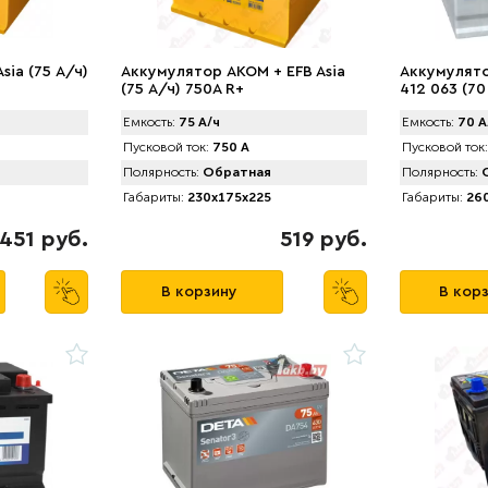
ia (75 А/ч)
Аккумулятор АКОМ + EFB Asia
Аккумулято
(75 А/ч) 750А R+
412 063 (70
Емкость:
75 А/ч
Емкость:
70 А
Пусковой ток:
750 А
Пусковой ток:
Полярность:
Обратная
Полярность:
О
Габариты:
230x175x225
Габариты:
260
451 руб.
519 руб.
В корзину
В кор