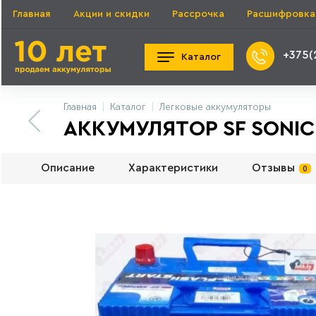
Главная
Акции и скидки
Рассрочка
Расшифровка
+375(
Каталог
Главная
Каталог
Легковые аккумуляторы
АККУМУЛЯТОР SF SONIC A
Описание
Характеристики
Отзывы
0