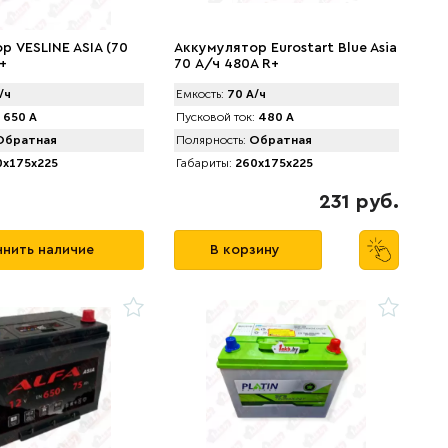
р VЕSLINE ASIA (70
Аккумулятор Eurostart Blue Asia
+
70 А/ч 480A R+
/ч
Емкость:
70 А/ч
650 А
Пусковой ток:
480 А
братная
Полярность:
Обратная
x175x225
Габариты:
260x175x225
231 руб.
нить наличие
В корзину