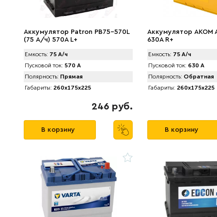
Аккумулятор Patron PB75-570L
Аккумулятор AKOM As
(75 А/ч) 570A L+
630A R+
Емкость:
75 А/ч
Емкость:
75 А/ч
Пусковой ток:
570 А
Пусковой ток:
630 А
Полярность:
Прямая
Полярность:
Обратная
Габариты:
260x175x225
Габариты:
260x175x225
246 руб.
В корзину
В корзину