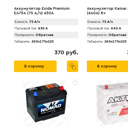
Аккумулятор Exide Premium
Аккумулятор Kainar 
EA754 (75 А/ч) 630A
(640A) R+
Емкость:
75 А/ч
Емкость:
75 А/ч
Пусковой ток:
630 А
Пусковой ток:
640 А
Полярность:
Обратная
Полярность:
Обратная
Габариты:
260x175x225
Габариты:
260x175x225
370 руб.
В корзину
В корзину