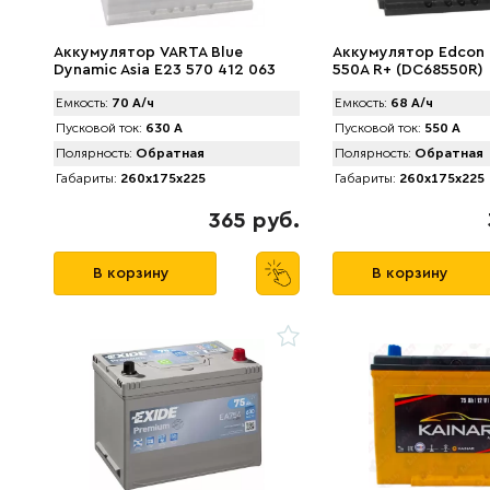
Аккумулятор VARTA Blue
Аккумулятор Edcon 
Dynamic Asia E23 570 412 063
550A R+ (DC68550R)
(70 А/ч) 630А Japan
Емкость:
70 А/ч
Емкость:
68 А/ч
Пусковой ток:
630 А
Пусковой ток:
550 А
Полярность:
Обратная
Полярность:
Обратная
Габариты:
260x175x225
Габариты:
260x175x225
365 руб.
В корзину
В корзину