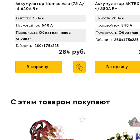
Аккумулятор Nomad Asia (75 А/
Аккумулятор AKTEX 
ч) 640A R+
ч) 580A R+
Емкость:
75 А/ч
Емкость:
70 А/ч
Пусковой ток:
640 А
Пусковой ток:
540 А
Полярность:
Обратная (плюс
Полярность:
Обратная
справа)
Габариты:
260x175x225
Габариты:
260x175x225
284 руб.
В корзину
В корзину
С этим товаром покупают