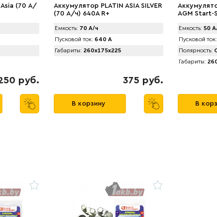
Asia (70 А/
Аккумулятор PLATIN ASIA SILVER
Аккумулято
(70 А/ч) 640A R+
AGM Start-S
800A R+
Емкость:
70 А/ч
Емкость:
50 А
Пусковой ток:
640 А
Пусковой ток:
Габариты:
260x175x225
Полярность:
О
Габариты:
260
250 руб.
375 руб.
В корзину
В кор