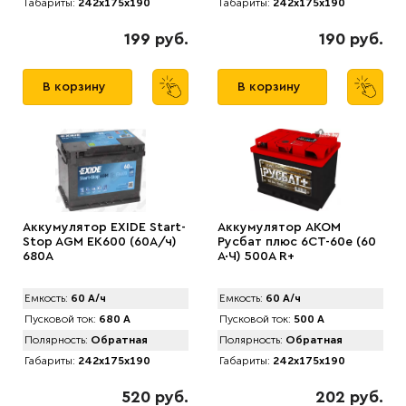
Габариты:
242x175x190
Габариты:
242x175x190
199 руб.
190 руб.
В корзину
В корзину
Аккумулятор EXIDE Start-
Аккумулятор AКОМ
Stop AGM EK600 (60А/ч)
Русбат плюс 6СТ-60е (60
680A
А·Ч) 500A R+
Емкость:
60 А/ч
Емкость:
60 А/ч
Пусковой ток:
680 А
Пусковой ток:
500 А
Полярность:
Обратная
Полярность:
Обратная
Габариты:
242x175x190
Габариты:
242x175x190
520 руб.
202 руб.