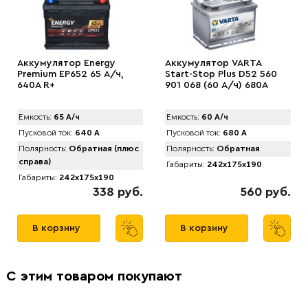
Аккумулятор Energy
Аккумулятор VARTA
Premium EP652 65 А/ч,
Start-Stop Plus D52 560
640A R+
901 068 (60 А/ч) 680А
Емкость:
65 А/ч
Емкость:
60 А/ч
Пусковой ток:
640 А
Пусковой ток:
680 А
Полярность:
Обратная (плюс
Полярность:
Обратная
справа)
Габариты:
242x175x190
Габариты:
242x175x190
338 руб.
560 руб.
В корзину
В корзину
С этим товаром покупают