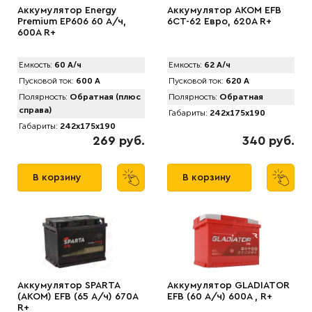
Аккумулятор Energy
Аккумулятор AKOM EFB
Premium EP606 60 А/ч,
6CT-62 Евро, 620A R+
600A R+
Емкость:
60 А/ч
Емкость:
62 А/ч
Пусковой ток:
600 А
Пусковой ток:
620 А
Полярность:
Обратная (плюс
Полярность:
Обратная
справа)
Габариты:
242x175x190
Габариты:
242x175x190
269 руб.
340 руб.
В корзину
В корзину
Аккумулятор SPARTA
Аккумулятор GLADIATOR
(АKOM) EFB (65 А/ч) 670A
EFB (60 А/ч) 600A , R+
R+