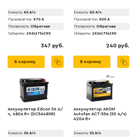
Емкость:
65 А/ч
Емкость:
60 А/ч
Пусковой ток:
670 А
Пусковой ток:
600 А
Полярность:
Обратная
Полярность:
Обратная
Габариты:
242x175x190
Габариты:
242x175x190
347 руб.
240 руб.
В корзину
В корзину
Аккумулятор Edcon 56 А/
Аккумулятор AKOM
ч, 480A R+ (DC56480R)
Autofan 6CT-55e (55 А/ч)
420А R+
Емкость:
56 А/ч
Емкость:
55 А/ч