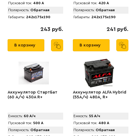
Пусковой ток:
480 А
Пусковой ток:
420 А
Полярность:
Обратная
Полярность:
Обратная
Габариты:
242x175x190
Габариты:
242x175x190
243 руб.
241 руб.
В корзину
В корзину
Аккумулятор СтартБат
Аккумулятор ALFA Hybrid
(60 А/ч) 430А R+
(55А/ч) 480A, R+
Емкость:
60 А/ч
Емкость:
55 А/ч
Пусковой ток:
500 А
Пусковой ток:
480 А
Полярность:
Обратная
Полярность:
Обратная