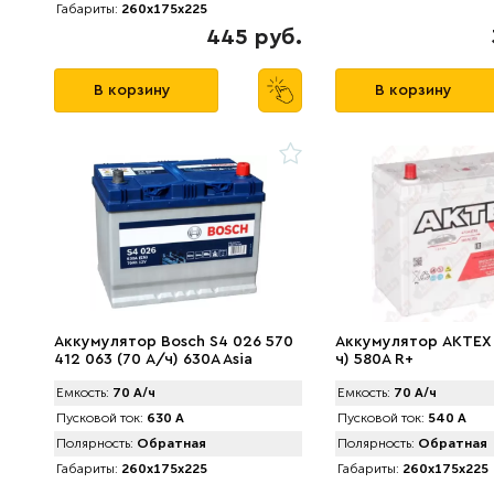
Габариты:
260x175x225
445 руб.
В корзину
В корзину
Аккумулятор Bosch S4 026 570
Аккумулятор AKTEX 
412 063 (70 А/ч) 630A Asia
ч) 580A R+
Емкость:
70 А/ч
Емкость:
70 А/ч
Пусковой ток:
630 А
Пусковой ток:
540 А
Полярность:
Обратная
Полярность:
Обратная
Габариты:
260x175x225
Габариты:
260x175x225