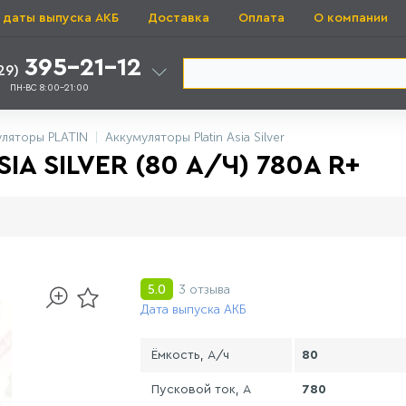
 даты выпуска АКБ
Доставка
Оплата
О компании
395-21-12
29)
ПН-ВС 8:00-21:00
ляторы PLATIN
Аккумуляторы Platin Asia Silver
A SILVER (80 А/Ч) 780A R+
3 отзыва
5.0
Дата выпуска АКБ
Ёмкость, А/ч
80
Пусковой ток, А
780