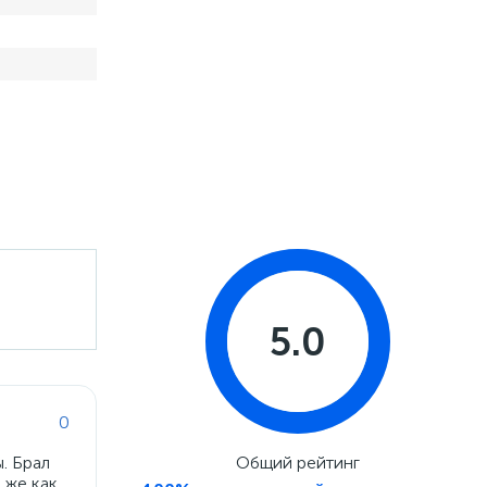
5.0
0
. Брал
Общий рейтинг
к же как