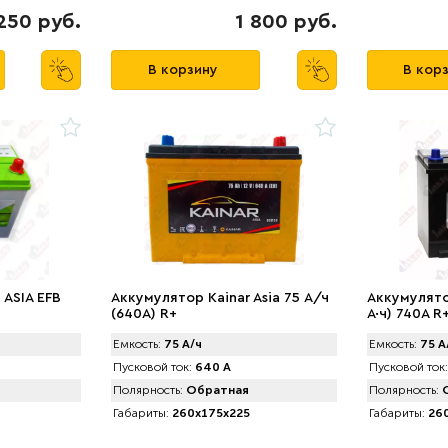
250 руб.
1 800 руб.
В корзину
В кор
 ASIA EFB
Аккумулятор Kainar Asia 75 А/ч
Аккумулято
(640A) R+
А·ч) 740A R
Емкость:
75 А/ч
Емкость:
75 А
Пусковой ток:
640 А
Пусковой ток:
Полярность:
Обратная
Полярность:
О
Габариты:
260x175x225
Габариты:
260