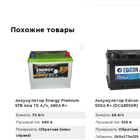
Похожие товары
Аккумулятор Energy Premium
Аккумулятор Edcon 
EFB Asia 70 А/ч, 680A R+
550A R+ (DC68550R)
Емкость:
70 А/ч
Емкость:
68 А/ч
Пусковой ток:
680 А
Пусковой ток:
550 А
Полярность:
Обратная (плюс
Полярность:
Обратная
справа)
Габариты:
260x175x225