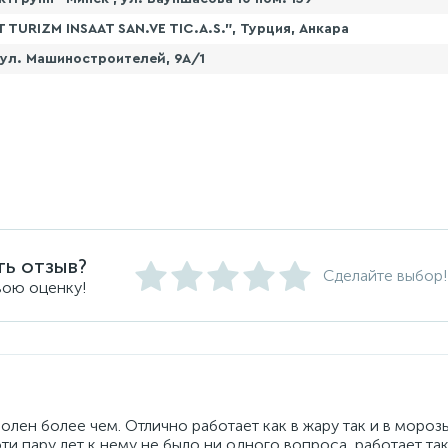
 TURIZM INSAAT SAN.VE TIC.A.S.", Турция, Анкара
 ул. Машиностроителей, 9А/1
ть отзыв?
Сделайте выбор!
вою оценку!
лен более чем. Отлично работает как в жару так и в морозы
 эти пару лет к нему не было ни одного вопроса, работает та