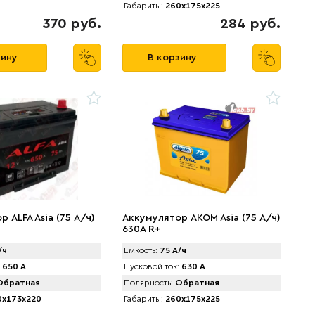
Габариты:
260x175x225
370 руб.
284 руб.
зину
В корзину
 АLFA Asia (75 А/ч)
Аккумулятор AKOM Asia (75 А/ч)
630A R+
/ч
Емкость:
75 А/ч
650 А
Пусковой ток:
630 А
братная
Полярность:
Обратная
x173x220
Габариты:
260x175x225