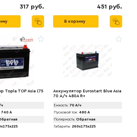
317 руб.
451 руб.
зину
В корзину
р Topla TOP Asia (75
Аккумулятор Eurostart Blue Asia
+
70 А/ч 480A R+
/ч
Емкость:
70 А/ч
740 А
Пусковой ток:
480 А
братная
Полярность:
Обратная
x175x225
Габариты:
260x175x225