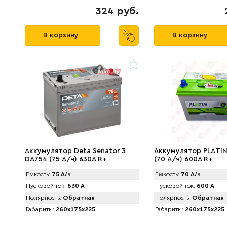
324 руб.
В корзину
В корзину
Аккумулятор Deta Senator 3
Аккумулятор PLАTIN
DA754 (75 А/ч) 630A R+
(70 А/ч) 600A R+
Емкость:
75 А/ч
Емкость:
70 А/ч
Пусковой ток:
630 А
Пусковой ток:
600 А
Полярность:
Обратная
Полярность:
Обратная
Габариты:
260x175x225
Габариты:
260x175x225