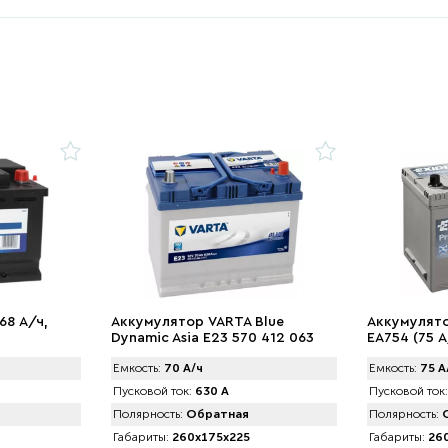
68 А/ч,
Аккумулятор VARTA Blue
Аккумулято
Dynamic Asia E23 570 412 063
EA754 (75 А
(70 А/ч) 630А Japan
Емкость:
70 А/ч
Емкость:
75 А
Пусковой ток:
630 А
Пусковой ток:
Полярность:
Обратная
Полярность:
О
Габариты:
260x175x225
Габариты:
260