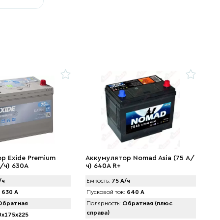
р Exide Premium
Аккумулятор Nomad Asia (75 А/
/ч) 630A
ч) 640A R+
/ч
Емкость:
75 А/ч
630 А
Пусковой ток:
640 А
братная
Полярность:
Обратная (плюс
справа)
x175x225