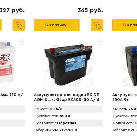
327 руб.
365 руб.
В корзину
В кор
Asia (70 А/
Аккумулятор для лодки EXIDE
Аккумулятор
AGM Start-Stop EK508 (50 А/ч)
650A R+
800A R+
Емкость:
50 А/ч
Емкость:
75 А
Пусковой ток:
800 А
Пусковой ток:
Полярность:
Обратная
Полярность:
О
Габариты:
260x175x200
Габариты:
260