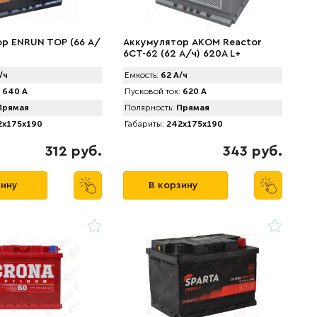
р ENRUN TOP (66 А/
Аккумулятор AКOM Reactor
6CT-62 (62 А/ч) 620A L+
/ч
Емкость:
62 А/ч
640 А
Пусковой ток:
620 А
рямая
Полярность:
Прямая
x175x190
Габариты:
242x175x190
312 руб.
343 руб.
зину
В корзину