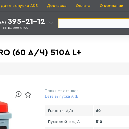
 даты выпуска АКБ
Доставка
Оплата
О компании
395-21-12
29)
ПН-ВС 8:00-21:00
O (60 A/Ч) 510A L+
Пока нет отзывов
Дата выпуска АКБ
Ёмкость, А/ч
60
Пусковой ток, А
510