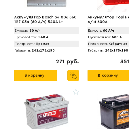
Аккумулятор Bosch S4 006 560
Аккумулятор Topla 
127 054 (60 А/ч) 540A L+
А/ч) 600А
Емкость:
60 А/ч
Емкость:
60 А/ч
Пусковой ток:
540 А
Пусковой ток:
600 А
Полярность:
Прямая
Полярность:
Обратная
Габариты:
242x175x190
Габариты:
242x175x190
271 руб.
35
В корзину
В корзину