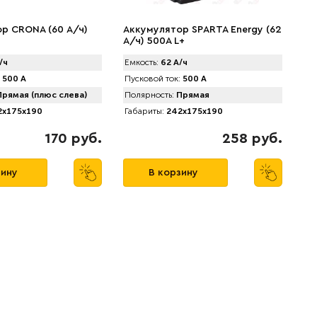
р CRONA (60 А/ч)
Аккумулятор SPАRTA Energy (62
А/ч) 500A L+
/ч
Емкость:
62 А/ч
500 А
Пусковой ток:
500 А
рямая (плюс слева)
Полярность:
Прямая
x175x190
Габариты:
242x175x190
170 руб.
258 руб.
зину
В корзину