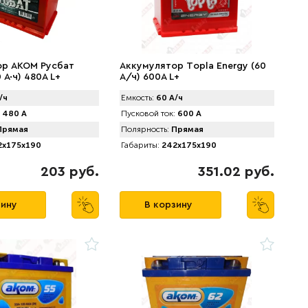
ор AKOM Русбат
Аккумулятор Tоpla Energy (60
 А·ч) 480A L+
А/ч) 600A L+
/ч
Емкость:
60 А/ч
480 А
Пусковой ток:
600 А
рямая
Полярность:
Прямая
x175x190
Габариты:
242x175x190
203 руб.
351.02 руб.
зину
В корзину