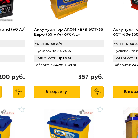
brid (60 А/
Аккумулятор AKOM +EFB 6CT-65
Аккумулят
Евро (65 А/ч) 670А L+
6СТ-60е (60
Емкость:
65 А/ч
Емкость:
60 А
Пусковой ток:
670 А
Пусковой ток:
Полярность:
Прямая
Полярность:
П
Габариты:
242x175x190
Габариты:
242
200 руб.
357 руб.
В корзину
В кор