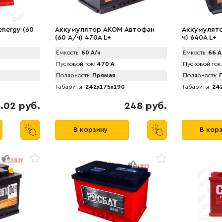
energy (60
Аккумулятор AКОМ Автофан
Аккумулято
(60 А/ч) 470A L+
ч) 640A L+
Емкость:
60 А/ч
Емкость:
66 А
Пусковой ток:
470 А
Пусковой ток:
Полярность:
Прямая
Полярность:
П
Габариты:
242x175x190
Габариты:
242
1.02 руб.
248 руб.
В корзину
В кор