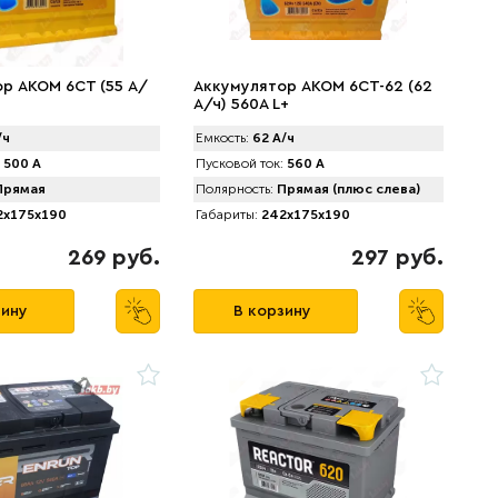
р AКОМ 6CT (55 А/
Аккумулятор АКОМ 6CT-62 (62
А/ч) 560А L+
/ч
Емкость:
62 А/ч
500 А
Пусковой ток:
560 А
рямая
Полярность:
Прямая (плюс слева)
x175x190
Габариты:
242x175x190
269 руб.
297 руб.
зину
В корзину