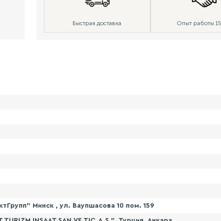
Быстрая доставка
Опыт работы 15
Групп" Минск , ул. Ваупшасова 10 пом. 159
 TURIZM INSAAT SAN.VE TIC.A.S.", Турция, Анкара