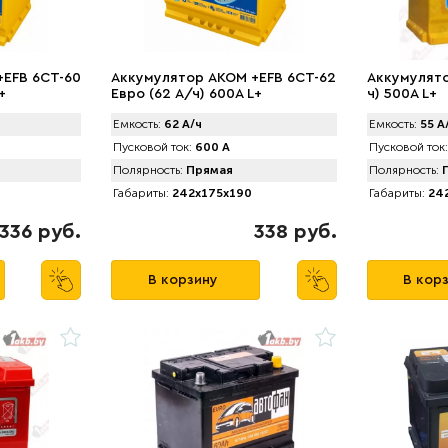
+EFB 6CT-60
Аккумулятор AKOM +EFB 6CT-62
Аккумулято
+
Евро (62 А/ч) 600А L+
ч) 500А L+
Емкость:
62 А/ч
Емкость:
55 А
Пусковой ток:
600 А
Пусковой ток:
Полярность:
Прямая
Полярность:
П
Габариты:
242x175x190
Габариты:
242
336 руб.
338 руб.
В корзину
В кор