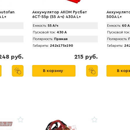
Autofan
Аккумулятор AKOM Русбат
Аккумулято
А L+
6СТ-55р (55 А·ч) 430A L+
500A L+
Емкость:
55 А/ч
Емкость:
60 А
Пусковой ток:
430 А
Пусковой ток:
Полярность:
Прямая
Полярность:
П
Габариты:
242x175x190
Габариты:
242
248 руб.
215 руб.
В корзину
В кор