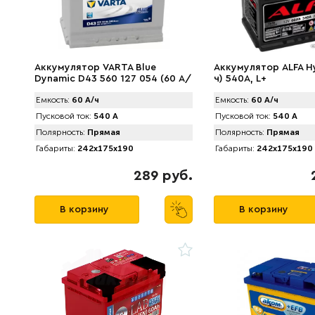
Аккумулятор VARTA Blue
Аккумулятор ALFA Hy
Dynamic D43 560 127 054 (60 А/
ч) 540A, L+
ч) 540А
Емкость:
60 А/ч
Емкость:
60 А/ч
Пусковой ток:
540 А
Пусковой ток:
540 А
Полярность:
Прямая
Полярность:
Прямая
Габариты:
242x175x190
Габариты:
242x175x190
289 руб.
В корзину
В корзину