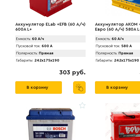
Аккумулятор ELab +EFB (60 А/ч)
Аккумулятор AKOM 
600A L+
Евро (60 А/ч) 580А L
Емкость:
60 А/ч
Емкость:
60 А/ч
Пусковой ток:
600 А
Пусковой ток:
580 А
Полярность:
Прямая
Полярность:
Прямая
Габариты:
242x175x190
Габариты:
242x175x190
303 руб.
В корзину
В корзину