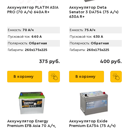
Аккумулятор PLАTIN ASIA
Аккумулятор Deta
PRO (70 А/ч) 640A R+
Senator 3 DA754 (75 А/ч)
630A R+
Емкость:
70 А/ч
Емкость:
75 А/ч
Пусковой ток:
640 А
Пусковой ток:
630 А
Полярность:
Обратная
Полярность:
Обратная
Габариты:
260x175x225
Габариты:
260x175x225
375 руб.
400 руб.
В корзину
В корзину
Аккумулятор Energy
Аккумулятор Exide
Premium EFB Asia 70 А/ч,
Premium EA754 (75 А/ч)