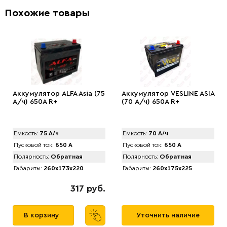
Похожие товары
Аккумулятор АLFA Asia (75
Аккумулятор VЕSLINE ASIA
А/ч) 650A R+
(70 А/ч) 650A R+
Емкость:
75 А/ч
Емкость:
70 А/ч
Пусковой ток:
650 А
Пусковой ток:
650 А
Полярность:
Обратная
Полярность:
Обратная
Габариты:
260x173x220
Габариты:
260x175x225
317 руб.
В корзину
Уточнить наличие