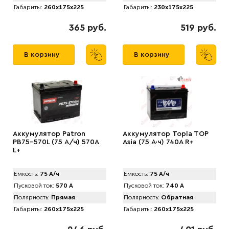
Габариты:
260x175x225
Габариты:
230x175x225
365 руб.
519 руб.
В корзину
В корзину
Аккумулятор Patron
Аккумулятор Topla TOP
PB75-570L (75 А/ч) 570A
Asia (75 А·ч) 740A R+
L+
Емкость:
75 А/ч
Емкость:
75 А/ч
Пусковой ток:
570 А
Пусковой ток:
740 А
Полярность:
Прямая
Полярность:
Обратная
Габариты:
260x175x225
Габариты:
260x175x225