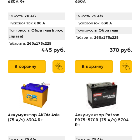
680A R+
630A
Емкость:
70 А/ч
Емкость:
75 А/ч
Пусковой ток:
680 А
Пусковой ток:
630 А
Полярность:
Обратная (плюс
Полярность:
Обратная
справа)
Габариты:
260x175x225
Габариты:
260x175x225
445 руб.
370 руб.
В корзину
В корзину
Аккумулятор AKOM Asia
Аккумулятор Patron
(75 А/ч) 630A R+
PB75-570R (75 А/ч) 570A
R+
Емкость:
75 А/ч
Емкость:
75 А/ч