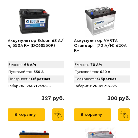
Аккумулятор Edcon 68 А/
Аккумулятор VАRTA
ч, 550A R+ (DC68550R)
Стандарт (70 А/H) 620А
R+
Емкость:
68 А/ч
Емкость:
70 А/ч
Пусковой ток:
550 А
Пусковой ток:
620 А
Полярность:
Обратная
Полярность:
Обратная
Габариты:
260x175x225
Габариты:
260x175x225
327 руб.
300 руб.
В корзину
В корзину