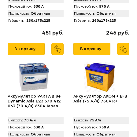
Пусковой ток:
630 А
Пусковой ток:
570 А
Полярность:
Обратная
Полярность:
Обратная
Габариты:
260x175x225
Габариты:
260x175x225
451 руб.
246 руб.
В корзину
В корзину
Аккумулятор VARTA Blue
Аккумулятор АКОМ + EFB
Dynamic Asia E23 570 412
Asia (75 А/ч) 750А R+
063 (70 А/ч) 630А Japan
Емкость:
70 А/ч
Емкость:
75 А/ч
Пусковой ток:
630 А
Пусковой ток:
750 А
Полярность:
Обратная
Полярность:
Обратная