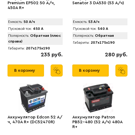
Premium EP502 50 А/ч,
Senator 3 DA530 (53 А/ч)
450A R+
Емкость:
50 А/ч
Емкость:
53 А/ч
Пусковой ток:
450 А
Пусковой ток:
540 А
Полярность:
Обратная (плюс
Полярность:
Обратная
справа)
Габариты:
207x175x190
Габариты:
207x175x190
235 руб.
280 руб.
В корзину
В корзину
Аккумулятор Edcon 52 А/
Аккумулятор Patron
ч, 470A R+ (DC52470R)
PB52-480 (52 А/ч) 480A
R+