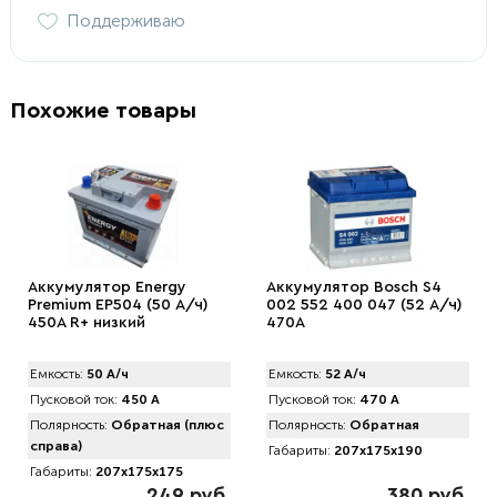
Поддерживаю
Похожие товары
Аккумулятор Energy
Аккумулятор Bosch S4
Premium EP504 (50 А/ч)
002 552 400 047 (52 А/ч)
450A R+ низкий
470A
Емкость:
50 А/ч
Емкость:
52 А/ч
Пусковой ток:
450 А
Пусковой ток:
470 А
Полярность:
Обратная (плюс
Полярность:
Обратная
справа)
Габариты:
207x175x190
Габариты:
207x175x175
249 руб.
380 руб.