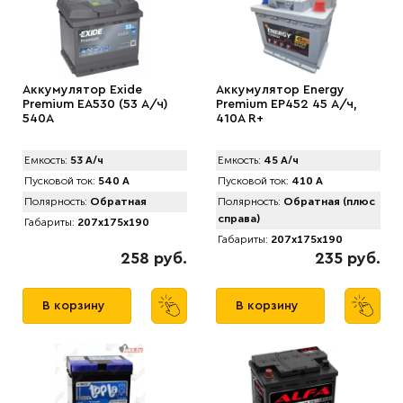
Аккумулятор Exide
Аккумулятор Energy
Premium EA530 (53 А/ч)
Premium EP452 45 А/ч,
540A
410A R+
Емкость:
53 А/ч
Емкость:
45 А/ч
Пусковой ток:
540 А
Пусковой ток:
410 А
Полярность:
Обратная
Полярность:
Обратная (плюс
справа)
Габариты:
207x175x190
Габариты:
207x175x190
258 руб.
235 руб.
В корзину
В корзину