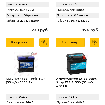
Емкость:
52 А/ч
Емкость:
52 А/ч
Пусковой ток:
470 А
Пусковой ток:
480 А
Полярность:
Обратная
Полярность:
Обратная
Габариты:
207x175x190
Габариты:
207x175x190
230 руб.
196 руб.
В корзину
В корзину
Аккумулятор Topla TOP
Аккумулятор Exide Start-
(55 А/ч) 560A R+
Stop EFB EL550 (55 А/ч)
480A R+
Емкость:
55 А/ч
Емкость:
55 А/ч
Пусковой ток:
560 А
Пусковой ток:
480 А