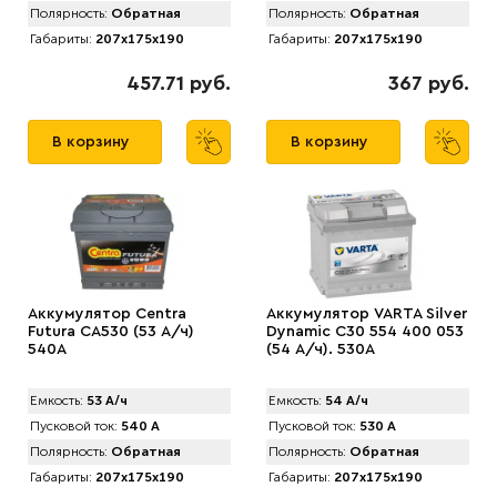
Полярность:
Обратная
Полярность:
Обратная
Габариты:
207x175x190
Габариты:
207x175x190
457.71 руб.
367 руб.
В корзину
В корзину
Аккумулятор Centra
Аккумулятор VARTA Silver
Futura CA530 (53 А/ч)
Dynamic C30 554 400 053
540A
(54 А/ч). 530А
Емкость:
53 А/ч
Емкость:
54 А/ч
Пусковой ток:
540 А
Пусковой ток:
530 А
Полярность:
Обратная
Полярность:
Обратная
Габариты:
207x175x190
Габариты:
207x175x190