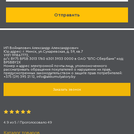
ИП Войналович Александр Александрович
Юр.адрес: г. Минск, ул.Сухаревская, д. 59, кв.7
УНП 191867772,
р/с BY75 BPSB 3013 1760 6301 3933 0000 в ОАО "БПС-Сбербанк" код:
BPSBBY2X
Номер и адрес электронной почты лица, уполномоченного
рассматривать обращения покупателей о нарушении их прав,
предусмотренных законодательством о защите прав потребителей:
+375 (29) 395 21 12, info@akkumulyatory.by
Заказать звонок
4.9
из
5
/ Проголосовало
49
Каталог товаров