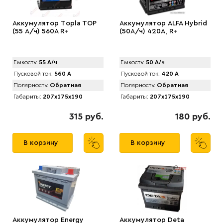
Аккумулятор Tоpla TOP
Аккумулятор ALFA Hybrid
(55 А/ч) 560A R+
(50А/ч) 420A, R+
Емкость:
55 А/ч
Емкость:
50 А/ч
Пусковой ток:
560 А
Пусковой ток:
420 А
Полярность:
Обратная
Полярность:
Обратная
Габариты:
207x175x190
Габариты:
207x175x190
315 руб.
180 руб.
В корзину
В корзину
Аккумулятор Energy
Аккумулятор Deta