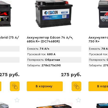
brid (75 А/
Аккумулятор Edcon 74 А/ч,
Аккумулято
680A R+ (DC74680R)
750 R+
Емкость:
74 А/ч
Емкость:
78 А
Пусковой ток:
680 А
Пусковой ток:
Полярность:
Обратная
Полярность:
О
Габариты:
278x175x190
Габариты:
278
275 руб.
275 руб.
В корзину
В кор