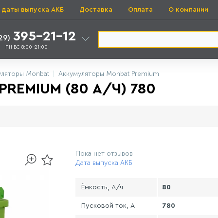
 даты выпуска АКБ
Доставка
Оплата
О компании
395-21-12
29)
ПН-ВС 8:00-21:00
уляторы Monbat
Аккумуляторы Monbat Premium
REMIUM (80 А/Ч) 780
Пока нет отзывов
Дата выпуска АКБ
Ёмкость, А/ч
80
Пусковой ток, А
780