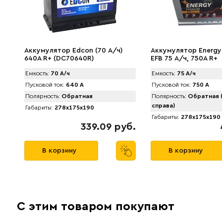
Аккумулятор Edcon (70 А/ч)
Аккумулятор Energy
640A R+ (DC70640R)
EFB 75 А/ч, 750A R+
Емкость:
70 А/ч
Емкость:
75 А/ч
Пусковой ток:
640 А
Пусковой ток:
750 А
Полярность:
Обратная
Полярность:
Обратная 
справа)
Габариты:
278x175x190
Габариты:
278x175x190
339.09 руб.
В корзину
В корзину
С этим товаром покупают