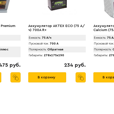
 Premium
Аккумулятор AKTEX ECO (75 А/
Аккумулятор
ч) 700A R+
Calcium (75
Емкость:
75 А/ч
Емкость:
75 А
Пусковой ток:
700 А
Пусковой ток:
(плюс
Полярность:
Обратная
Полярность:
О
Габариты:
278x175x190
Габариты:
278
475 руб.
234 руб.
В корзину
В кор