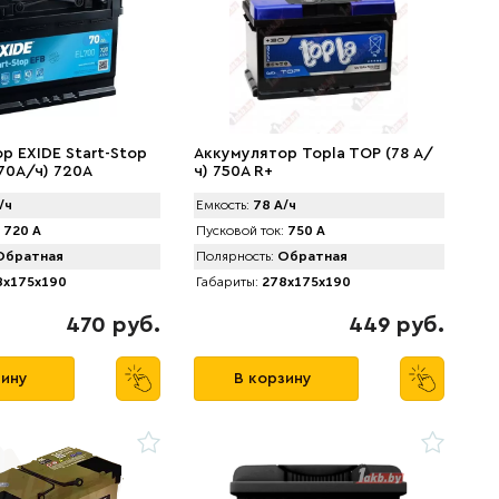
р EXIDE Start-Stop
Аккумулятор Topla TOP (78 А/
(70А/ч) 720A
ч) 750А R+
/ч
Емкость:
78 А/ч
720 А
Пусковой ток:
750 А
братная
Полярность:
Обратная
x175x190
Габариты:
278x175x190
470 руб.
449 руб.
зину
В корзину