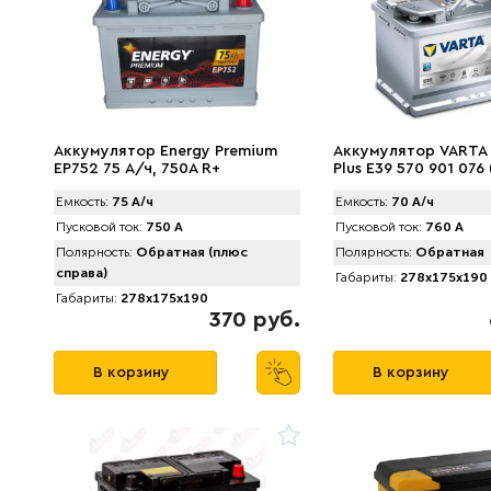
Аккумулятор Energy Premium
Аккумулятор VARTA 
EP752 75 А/ч, 750A R+
Plus E39 570 901 076 
760А
Емкость:
75 А/ч
Емкость:
70 А/ч
Пусковой ток:
750 А
Пусковой ток:
760 А
Полярность:
Обратная (плюс
Полярность:
Обратная
справа)
Габариты:
278x175x190
Габариты:
278x175x190
370 руб.
В корзину
В корзину