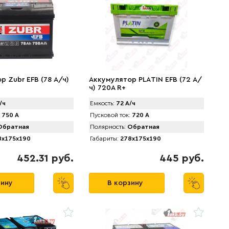
р Zubr EFB (78 А/ч)
Аккумулятор PLАTIN EFB (72 А/
ч) 720A R+
/ч
Емкость:
72 А/ч
750 А
Пусковой ток:
720 А
братная
Полярность:
Обратная
x175x190
Габариты:
278x175x190
452.31 руб.
445 руб.
зину
В корзину