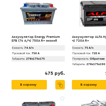
Аккумулятор Energy Premium
Аккумулятор ALFA Hy
EFB (74 А/ч) 750A R+ низкий
ч) 720A R+
Емкость:
74 А/ч
Емкость:
75 А/ч
Пусковой ток:
750 А
Пусковой ток:
720 А
Габариты:
278x175x175
Полярность:
Обратная
Габариты:
278x175x190
475 руб.
В корзину
В корзину