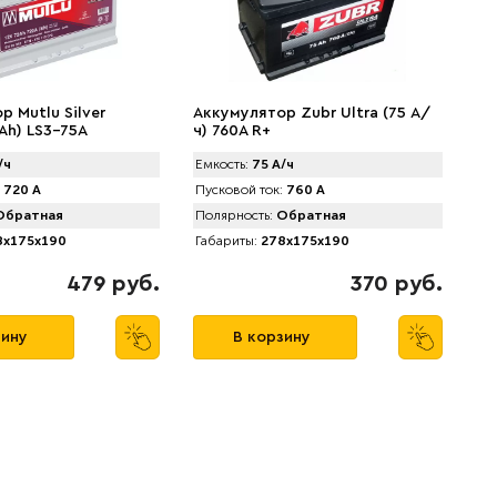
 Mutlu Silver
Аккумулятор Zubr Ultra (75 А/
Ah) LS3-75A
ч) 760А R+
/ч
Емкость:
75 А/ч
720 А
Пусковой ток:
760 А
братная
Полярность:
Обратная
x175x190
Габариты:
278x175x190
479 руб.
370 руб.
зину
В корзину