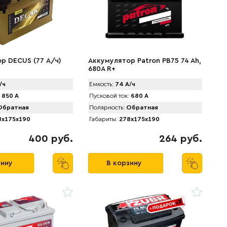
р DECUS (77 А/ч)
Аккумулятор Patron PB75 74 Ah,
680A R+
/ч
Емкость:
74 А/ч
850 А
Пусковой ток:
680 А
братная
Полярность:
Обратная
x175x190
Габариты:
278x175x190
400 руб.
264 руб.
зину
В корзину