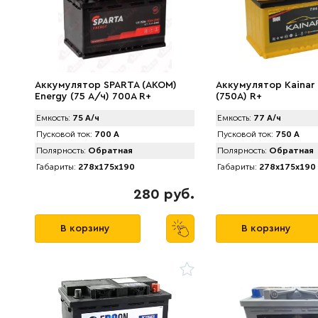
Аккумулятор SPARTA (АKOM)
Аккумулятор Kainar 
Energy (75 А/ч) 700A R+
(750A) R+
Емкость:
75 А/ч
Емкость:
77 А/ч
Пусковой ток:
700 А
Пусковой ток:
750 А
Полярность:
Обратная
Полярность:
Обратная
Габариты:
278x175x190
Габариты:
278x175x190
280 руб.
В корзину
В корзину