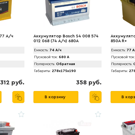
77 А/ч
Аккумулятор Bosch S4 008 574
Аккумулято
012 068 (74 А/ч) 680A
850A R+
Емкость:
74 А/ч
Емкость:
77 А
Пусковой ток:
680 А
Пусковой ток:
Полярность:
Обратная
Полярность:
О
Габариты:
278x175x190
Габариты:
278
312 руб.
358 руб.
В корзину
В кор