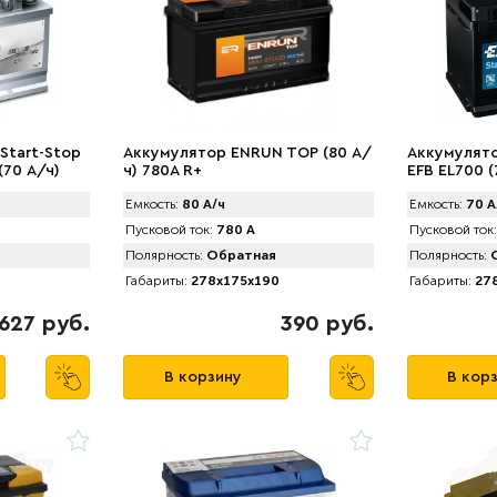
Start-Stop
Аккумулятор ENRUN TOP (80 А/
Аккумулято
(70 А/ч)
ч) 780A R+
EFB EL700 
Емкость:
80 А/ч
Емкость:
70 А
Пусковой ток:
780 А
Пусковой ток:
Полярность:
Обратная
Полярность:
О
Габариты:
278x175x190
Габариты:
278
627 руб.
390 руб.
В корзину
В кор