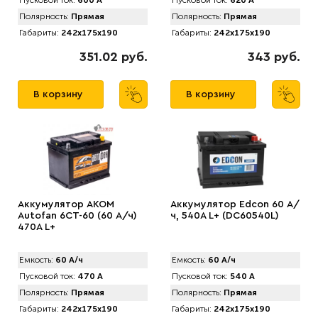
Пусковой ток:
600 А
Пусковой ток:
620 А
Полярность:
Прямая
Полярность:
Прямая
Габариты:
242x175x190
Габариты:
242x175x190
351.02 руб.
343 руб.
В корзину
В корзину
Аккумулятор AKOM
Аккумулятор Edcon 60 А/
Autofan 6СТ-60 (60 А/ч)
ч, 540A L+ (DC60540L)
470А L+
Емкость:
60 А/ч
Емкость:
60 А/ч
Пусковой ток:
470 А
Пусковой ток:
540 А
Полярность:
Прямая
Полярность:
Прямая
Габариты:
242x175x190
Габариты:
242x175x190