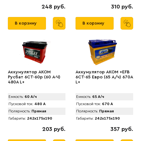
248 руб.
310 руб.
В корзину
В корзину
Аккумулятор AКОМ
Аккумулятор AKOM +EFB
Русбат 6СТ-60р (60 А·Ч)
6CT-65 Евро (65 А/ч) 670А
480A L+
L+
Емкость:
60 А/ч
Емкость:
65 А/ч
Пусковой ток:
480 А
Пусковой ток:
670 А
Полярность:
Прямая
Полярность:
Прямая
Габариты:
242x175x190
Габариты:
242x175x190
203 руб.
357 руб.