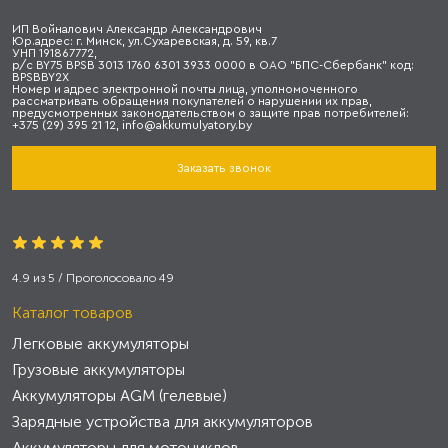
ИП Войналович Александр Александрович
Юр.адрес: г. Минск, ул.Сухаревская, д. 59, кв.7
УНП 191867772,
р/с BY75 BPSB 3013 1760 6301 3933 0000 в ОАО "БПС-Сбербанк" код:
BPSBBY2X
Номер и адрес электронной почты лица, уполномоченного
рассматривать обращения покупателей о нарушении их прав,
предусмотренных законодательством о защите прав потребителей:
+375 (29) 395 21 12, info@akkumulyatory.by
Заказать звонок
4.9
из
5
/ Проголосовало
49
Каталог товаров
Легковые аккумуляторы
Грузовые аккумуляторы
Аккумуляторы AGM (гелевые)
Зарядные устройства для аккумуляторов
Аккумуляторы для мотоциклов