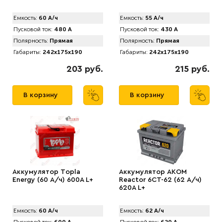
Емкость:
60 А/ч
Емкость:
55 А/ч
Пусковой ток:
480 А
Пусковой ток:
430 А
Полярность:
Прямая
Полярность:
Прямая
Габариты:
242x175x190
Габариты:
242x175x190
203 руб.
215 руб.
В корзину
В корзину
Аккумулятор Tоpla
Аккумулятор AКOM
Energy (60 А/ч) 600A L+
Reactor 6CT-62 (62 А/ч)
620A L+
Емкость:
60 А/ч
Емкость:
62 А/ч