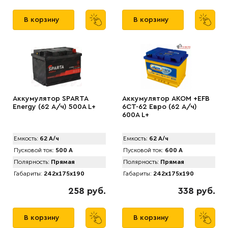
В корзину
В корзину
Аккумулятор SPАRTA
Аккумулятор AKOM +EFB
Energy (62 А/ч) 500A L+
6CT-62 Евро (62 А/ч)
600А L+
Емкость:
62 А/ч
Емкость:
62 А/ч
Пусковой ток:
500 А
Пусковой ток:
600 А
Полярность:
Прямая
Полярность:
Прямая
Габариты:
242x175x190
Габариты:
242x175x190
258 руб.
338 руб.
В корзину
В корзину