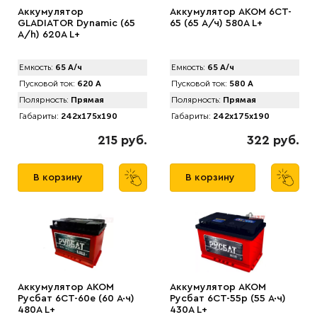
Аккумулятор
Аккумулятор AKOM 6CT-
GLADIATOR Dynamic (65
65 (65 А/ч) 580А L+
А/h) 620A L+
Емкость:
65 А/ч
Емкость:
65 А/ч
Пусковой ток:
620 А
Пусковой ток:
580 А
Полярность:
Прямая
Полярность:
Прямая
Габариты:
242x175x190
Габариты:
242x175x190
215 руб.
322 руб.
В корзину
В корзину
Аккумулятор AKOM
Аккумулятор AKOM
Русбат 6СТ-60е (60 А·ч)
Русбат 6СТ-55р (55 А·ч)
480A L+
430A L+