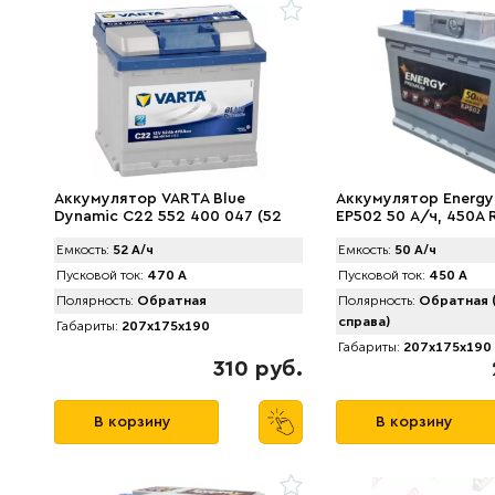
Аккумулятор VARTA Blue
Аккумулятор Energy
Dynamic C22 552 400 047 (52
EP502 50 А/ч, 450A 
А/ч) 470А
Емкость:
52 А/ч
Емкость:
50 А/ч
Пусковой ток:
470 А
Пусковой ток:
450 А
Полярность:
Обратная
Полярность:
Обратная 
справа)
Габариты:
207x175x190
Габариты:
207x175x190
310 руб.
В корзину
В корзину