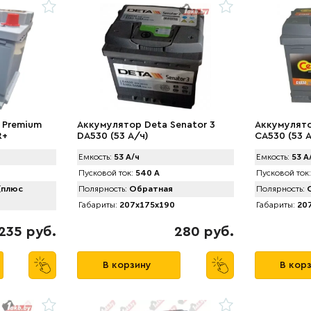
 Premium
Аккумулятор Deta Senator 3
Аккумулято
R+
DA530 (53 А/ч)
CA530 (53 
Емкость:
53 А/ч
Емкость:
53 А
Пусковой ток:
540 А
Пусковой ток:
(плюс
Полярность:
Обратная
Полярность:
О
Габариты:
207x175x190
Габариты:
207
235 руб.
280 руб.
В корзину
В кор