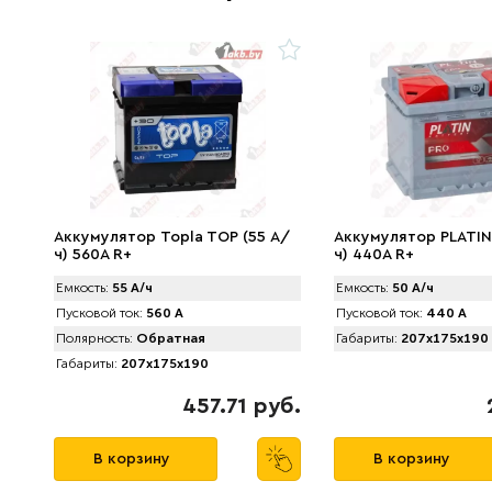
Аккумулятор Topla TOP (55 А/
Аккумулятор PLATIN
ч) 560A R+
ч) 440A R+
Емкость:
55 А/ч
Емкость:
50 А/ч
Пусковой ток:
560 А
Пусковой ток:
440 А
Полярность:
Обратная
Габариты:
207x175x190
Габариты:
207x175x190
457.71 руб.
В корзину
В корзину