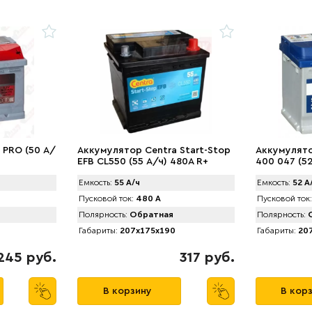
 PRO (50 А/
Аккумулятор Centra Start-Stop
Аккумулято
EFB CL550 (55 А/ч) 480A R+
400 047 (5
Емкость:
55 А/ч
Емкость:
52 А
Пусковой ток:
480 А
Пусковой ток:
Полярность:
Обратная
Полярность:
О
Габариты:
207x175x190
Габариты:
207
245 руб.
317 руб.
В корзину
В кор