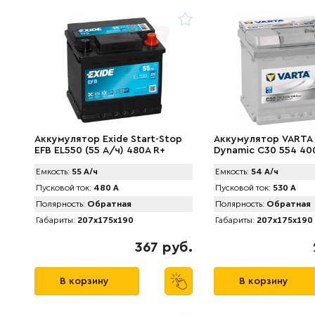
Аккумулятор Exide Start-Stop
Аккумулятор VARTA S
EFB EL550 (55 А/ч) 480A R+
Dynamic C30 554 400
А/ч). 530А
Емкость:
55 А/ч
Емкость:
54 А/ч
Пусковой ток:
480 А
Пусковой ток:
530 А
Полярность:
Обратная
Полярность:
Обратная
Габариты:
207x175x190
Габариты:
207x175x190
367 руб.
В корзину
В корзину