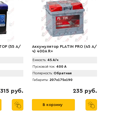
TOP (55 А/
Аккумулятор PLАTIN PRO (45 А/
ч) 400A R+
Емкость:
45 А/ч
Пусковой ток:
400 А
Полярность:
Обратная
Габариты:
207x175x190
315 руб.
235 руб.
В корзину