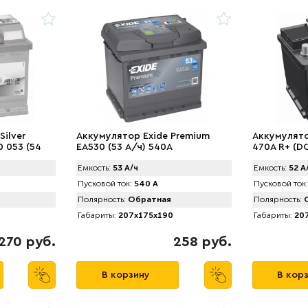
ilver
Аккумулятор Exide Premium
Аккумулято
 053 (54
EA530 (53 А/ч) 540A
470A R+ (D
Емкость:
53 А/ч
Емкость:
52 А
Пусковой ток:
540 А
Пусковой ток:
Полярность:
Обратная
Полярность:
О
Габариты:
207x175x190
Габариты:
207
270 руб.
258 руб.
В корзину
В кор