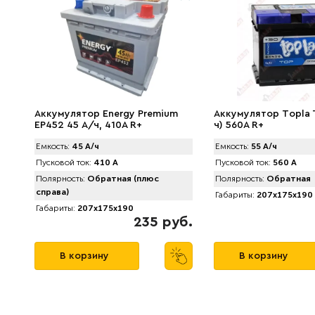
Аккумулятор Energy Premium
Аккумулятор Tоpla 
EP452 45 А/ч, 410A R+
ч) 560A R+
Емкость:
45 А/ч
Емкость:
55 А/ч
Пусковой ток:
410 А
Пусковой ток:
560 А
Полярность:
Обратная (плюс
Полярность:
Обратная
справа)
Габариты:
207x175x190
Габариты:
207x175x190
235 руб.
В корзину
В корзину