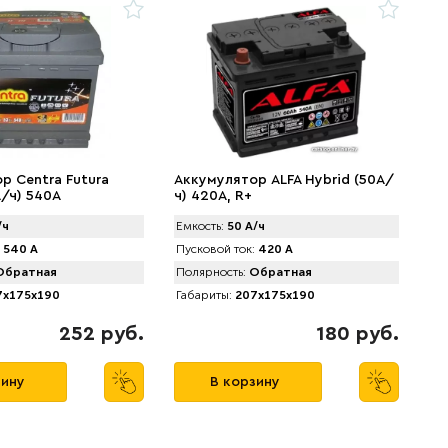
р Centra Futura
Аккумулятор ALFA Hybrid (50А/
А/ч) 540A
ч) 420A, R+
/ч
Емкость:
50 А/ч
540 А
Пусковой ток:
420 А
братная
Полярность:
Обратная
x175x190
Габариты:
207x175x190
252 руб.
180 руб.
зину
В корзину