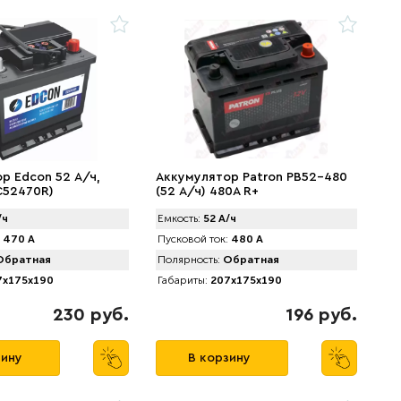
р Edcon 52 А/ч,
Аккумулятор Patron PB52-480
C52470R)
(52 А/ч) 480A R+
/ч
Емкость:
52 А/ч
470 А
Пусковой ток:
480 А
братная
Полярность:
Обратная
x175x190
Габариты:
207x175x190
230 руб.
196 руб.
зину
В корзину