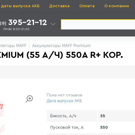
 даты выпуска АКБ
Доставка
Оплата
О компании
395-21-12
29)
ПН-ВС 8:00-21:00
уляторы MAFF
Аккумуляторы MAFF Premium
IUM (55 А/Ч) 550А R+ КОР.
Пока нет отзывов
Дата выпуска АКБ
Ёмкость, А/ч
55
Пусковой ток, А
550