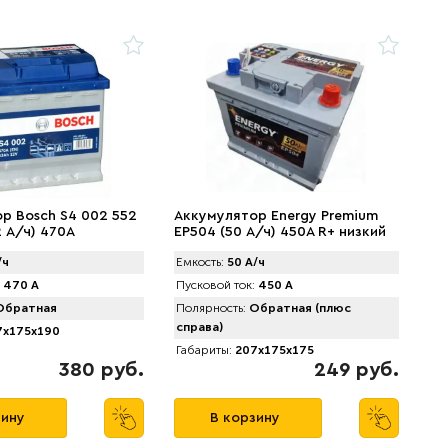
р Bosch S4 002 552
Аккумулятор Energy Premium
2 А/ч) 470A
EP504 (50 А/ч) 450A R+ низкий
/ч
Емкость:
50 А/ч
470 А
Пусковой ток:
450 А
братная
Полярность:
Обратная (плюс
справа)
x175x190
Габариты:
207x175x175
380 руб.
249 руб.
зину
В корзину