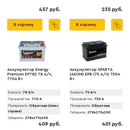
457 руб.
235 руб.
В корзину
В корзину
Аккумулятор Energy
Аккумулятор SPARTA
Premium EP782 78 А/ч,
(АKOM) EFB (75 А/ч) 750A
770A R+
R+
Емкость:
78 А/ч
Емкость:
75 А/ч
Пусковой ток:
770 А
Пусковой ток:
750 А
Полярность:
Обратная (плюс
Полярность:
Обратная
справа)
Габариты:
278x175x190
Габариты:
278x175x190
409 руб.
401 руб.