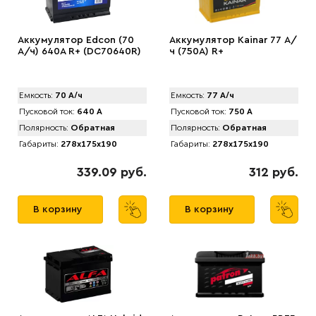
Аккумулятор Edcon (70
Аккумулятор Kainar 77 А/
А/ч) 640A R+ (DC70640R)
ч (750A) R+
Емкость:
70 А/ч
Емкость:
77 А/ч
Пусковой ток:
640 А
Пусковой ток:
750 А
Полярность:
Обратная
Полярность:
Обратная
Габариты:
278x175x190
Габариты:
278x175x190
339.09 руб.
312 руб.
В корзину
В корзину