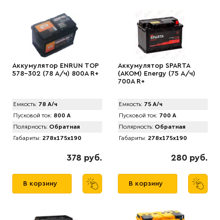
Аккумулятор ENRUN TOP
Аккумулятор SPARTA
578-302 (78 А/ч) 800A R+
(АKOM) Energy (75 А/ч)
700A R+
Емкость:
78 А/ч
Емкость:
75 А/ч
Пусковой ток:
800 А
Пусковой ток:
700 А
Полярность:
Обратная
Полярность:
Обратная
Габариты:
278x175x190
Габариты:
278x175x190
378 руб.
280 руб.
В корзину
В корзину