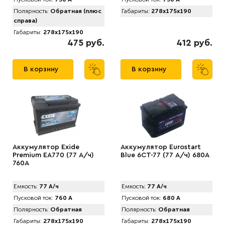
Полярность:
Обратная (плюс
Габариты:
278x175x190
справа)
Габариты:
278x175x190
475 руб.
412 руб.
В корзину
В корзину
Аккумулятор Exide
Аккумулятор Eurostart
Premium EA770 (77 А/ч)
Blue 6CT-77 (77 А/ч) 680А
760A
Емкость:
77 А/ч
Емкость:
77 А/ч
Пусковой ток:
760 А
Пусковой ток:
680 А
Полярность:
Обратная
Полярность:
Обратная
Габариты:
278x175x190
Габариты:
278x175x190