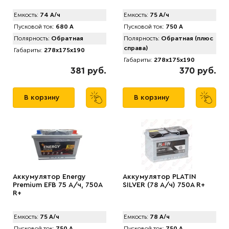
Емкость:
74 А/ч
Емкость:
75 А/ч
Пусковой ток:
680 А
Пусковой ток:
750 А
Полярность:
Обратная
Полярность:
Обратная (плюс
справа)
Габариты:
278x175x190
Габариты:
278x175x190
381 руб.
370 руб.
В корзину
В корзину
Аккумулятор Energy
Аккумулятор PLATIN
Premium EFB 75 А/ч, 750A
SILVER (78 А/ч) 750A R+
R+
Емкость:
75 А/ч
Емкость:
78 А/ч
Пусковой ток:
750 А
Пусковой ток:
750 А