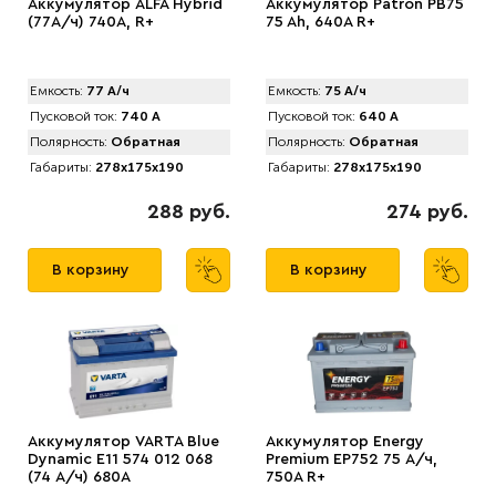
Аккумулятор ALFA Hybrid
Аккумулятор Patron PB75
(77А/ч) 740A, R+
75 Ah, 640A R+
Емкость:
77 А/ч
Емкость:
75 А/ч
Пусковой ток:
740 А
Пусковой ток:
640 А
Полярность:
Обратная
Полярность:
Обратная
Габариты:
278x175x190
Габариты:
278x175x190
288 руб.
274 руб.
В корзину
В корзину
Аккумулятор VARTA Blue
Аккумулятор Energy
Dynamic E11 574 012 068
Premium EP752 75 А/ч,
(74 А/ч) 680А
750A R+