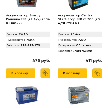
Аккумулятор Energy
Аккумулятор Centra
Premium EFB (74 А/ч) 750A
Start-Stop EFB CL700 (70
R+ низкий
А/ч) 720A R+
Емкость:
74 А/ч
Емкость:
70 А/ч
Пусковой ток:
750 А
Пусковой ток:
720 А
Габариты:
278x175x175
Полярность:
Обратная
Габариты:
278x175x190
475 руб.
411 руб.
В корзину
В корзину