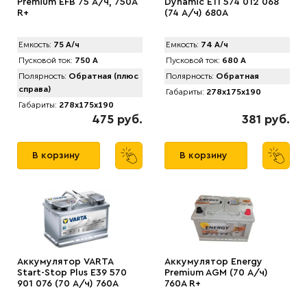
Premium EFB 75 А/ч, 750A
Dynamic E11 574 012 068
R+
(74 А/ч) 680А
Емкость:
75 А/ч
Емкость:
74 А/ч
Пусковой ток:
750 А
Пусковой ток:
680 А
Полярность:
Обратная (плюс
Полярность:
Обратная
справа)
Габариты:
278x175x190
Габариты:
278x175x190
475 руб.
381 руб.
В корзину
В корзину
Аккумулятор VARTA
Аккумулятор Energy
Start-Stop Plus E39 570
Premium AGM (70 А/ч)
901 076 (70 А/ч) 760А
760A R+