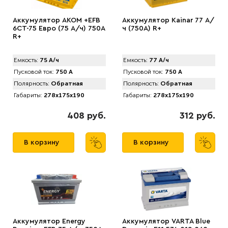
Аккумулятор AКОМ +EFB
Аккумулятор Kainar 77 А/
6CT-75 Евро (75 А/ч) 750А
ч (750A) R+
R+
Емкость:
75 А/ч
Емкость:
77 А/ч
Пусковой ток:
750 А
Пусковой ток:
750 А
Полярность:
Обратная
Полярность:
Обратная
Габариты:
278x175x190
Габариты:
278x175x190
408 руб.
312 руб.
В корзину
В корзину
Аккумулятор Energy
Аккумулятор VARTA Blue