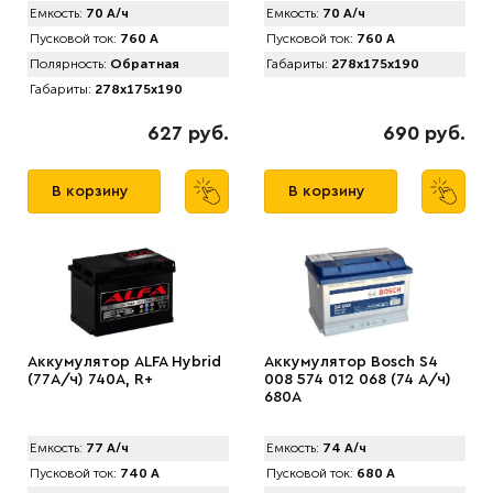
Емкость:
70 А/ч
Емкость:
70 А/ч
Пусковой ток:
760 А
Пусковой ток:
760 А
Полярность:
Обратная
Габариты:
278x175x190
Габариты:
278x175x190
627 руб.
690 руб.
В корзину
В корзину
Аккумулятор ALFA Hybrid
Аккумулятор Bosch S4
(77А/ч) 740A, R+
008 574 012 068 (74 А/ч)
680A
Емкость:
77 А/ч
Емкость:
74 А/ч
Пусковой ток:
740 А
Пусковой ток:
680 А