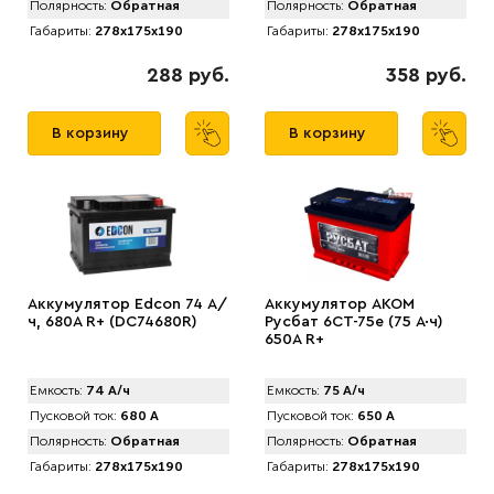
Полярность:
Обратная
Полярность:
Обратная
Габариты:
278x175x190
Габариты:
278x175x190
288 руб.
358 руб.
В корзину
В корзину
Аккумулятор Edcon 74 А/
Аккумулятор AKOM
ч, 680A R+ (DC74680R)
Русбат 6СТ-75е (75 А·ч)
650A R+
Емкость:
74 А/ч
Емкость:
75 А/ч
Пусковой ток:
680 А
Пусковой ток:
650 А
Полярность:
Обратная
Полярность:
Обратная
Габариты:
278x175x190
Габариты:
278x175x190