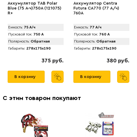
Аккумулятор TAB Polar
Аккумулятор Centra
Blue (75 А·ч)750А (121075)
Futura CA770 (77 А/ч)
R+
760A
Емкость:
75 А/ч
Емкость:
77 А/ч
Пусковой ток:
750 А
Пусковой ток:
760 А
Полярность:
Обратная
Полярность:
Обратная
Габариты:
278x175x190
Габариты:
278x175x190
375 руб.
380 руб.
В корзину
В корзину
С этим товаром покупают