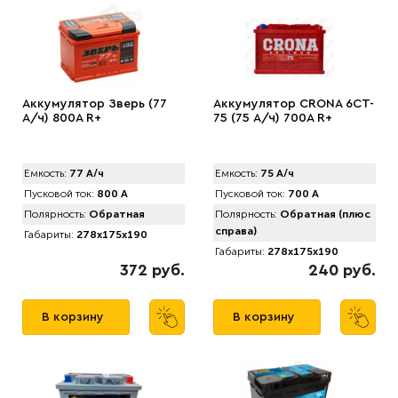
Аккумулятор Зверь (77
Аккумулятор CRONA 6CT-
А/ч) 800A R+
75 (75 А/ч) 700A R+
Емкость:
77 А/ч
Емкость:
75 А/ч
Пусковой ток:
800 А
Пусковой ток:
700 А
Полярность:
Обратная
Полярность:
Обратная (плюс
справа)
Габариты:
278x175x190
Габариты:
278x175x190
372 руб.
240 руб.
В корзину
В корзину