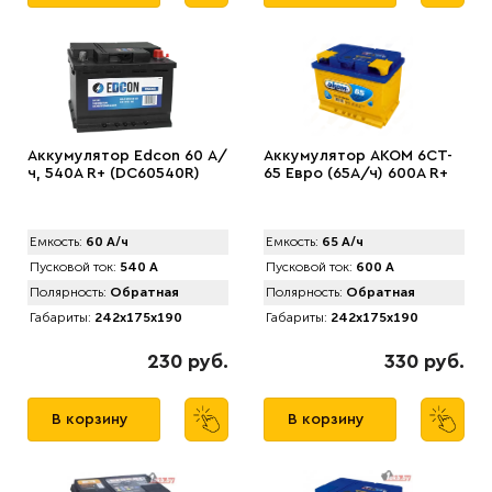
Аккумулятор Edcon 60 А/
Аккумулятор AKOM 6CT-
ч, 540A R+ (DC60540R)
65 Евро (65А/ч) 600А R+
Емкость:
60 А/ч
Емкость:
65 А/ч
Пусковой ток:
540 А
Пусковой ток:
600 А
Полярность:
Обратная
Полярность:
Обратная
Габариты:
242x175x190
Габариты:
242x175x190
230 руб.
330 руб.
В корзину
В корзину