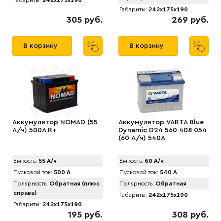
Габариты:
242x175x190
Габариты:
242x175x190
305 руб.
269 руб.
В корзину
В корзину
Аккумулятор NOMAD (55
Аккумулятор VARTA Blue
А/ч) 500A R+
Dynamic D24 560 408 054
(60 А/ч) 540А
Емкость:
55 А/ч
Емкость:
60 А/ч
Пусковой ток:
500 А
Пусковой ток:
540 А
Полярность:
Обратная (плюс
Полярность:
Обратная
справа)
Габариты:
242x175x190
Габариты:
242x175x190
195 руб.
308 руб.