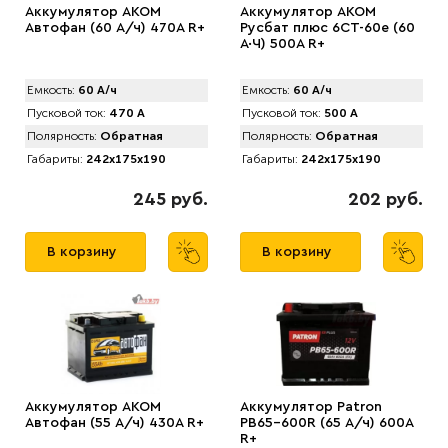
Аккумулятор AКОМ
Аккумулятор AКОМ
Автофан (60 А/ч) 470A R+
Русбат плюс 6СТ-60е (60
А·Ч) 500A R+
Емкость:
60 А/ч
Емкость:
60 А/ч
Пусковой ток:
470 А
Пусковой ток:
500 А
Полярность:
Обратная
Полярность:
Обратная
Габариты:
242x175x190
Габариты:
242x175x190
245 руб.
202 руб.
В корзину
В корзину
Аккумулятор AКОМ
Аккумулятор Patron
Автофан (55 А/ч) 430A R+
PB65-600R (65 А/ч) 600A
R+