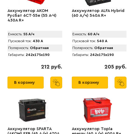
Аккумулятор AКОМ
Аккумулятор ALFA Hybrid
Русбат 6СТ-55е (55 А·Ч)
(60 А/ч) 540A R+
430A R+
Емкость:
55 А/ч
Емкость:
60 А/ч
Пусковой ток:
430 А
Пусковой ток:
540 А
Полярность:
Обратная
Полярность:
Обратная
Габариты:
242x175x190
Габариты:
242x175x190
212 руб.
205 руб.
В корзину
В корзину
Аккумулятор SPARTA
Аккумулятор Topla
(АKOM) EFB (65 А/ч) 670A
energy (60 А/ч) 600А R+