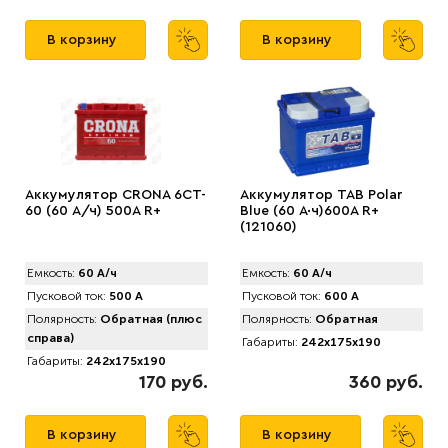
В корзину
В корзину
Аккумулятор CRONA 6CT-
Аккумулятор TAB Polar
60 (60 А/ч) 500A R+
Blue (60 А·ч)600А R+
(121060)
Емкость:
60 А/ч
Емкость:
60 А/ч
Пусковой ток:
500 А
Пусковой ток:
600 А
Полярность:
Обратная (плюс
Полярность:
Обратная
справа)
Габариты:
242x175x190
Габариты:
242x175x190
170 руб.
360 руб.
В корзину
В корзину