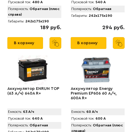
Пусковой ток:
480 А
Пусковой ток:
540 А
Полярность:
Обратная (плюс
Полярность:
Обратная
справа)
Габариты:
242x175x190
Габариты:
242x175x190
189 руб.
294 руб.
В корзину
В корзину
Аккумулятор ENRUN TOP
Аккумулятор Energy
(63 А/ч) 640A R+
Premium EP606 60 А/ч,
600A R+
Емкость:
63 А/ч
Емкость:
60 А/ч
Пусковой ток:
640 А
Пусковой ток:
600 А
Полярность:
Обратная
Полярность:
Обратная (плюс
справа)